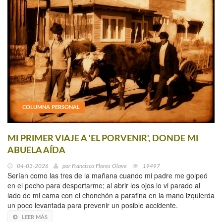
COLUMNA PERSONAL
MI PRIMER VIAJE A 'EL PORVENIR', DONDE MI
ABUELA AÍDA
04-03-2026
por
Francisco Flores Olave
19497
Serían como las tres de la mañana cuando mi padre me golpeó
en el pecho para despertarme; al abrir los ojos lo vi parado al
lado de mi cama con el chonchón a parafina en la mano izquierda
un poco levantada para prevenir un posible accidente.
LEER MÁS