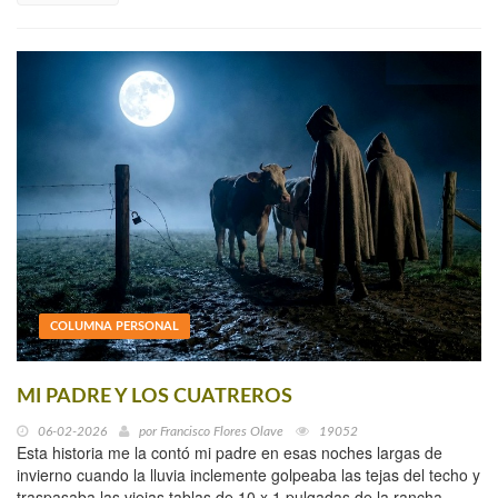
COLUMNA PERSONAL
MI PADRE Y LOS CUATREROS
06-02-2026
por
Francisco Flores Olave
19052
Esta historia me la contó mi padre en esas noches largas de
invierno cuando la lluvia inclemente golpeaba las tejas del techo y
traspasaba las viejas tablas de 10 x 1 pulgadas de la rancha