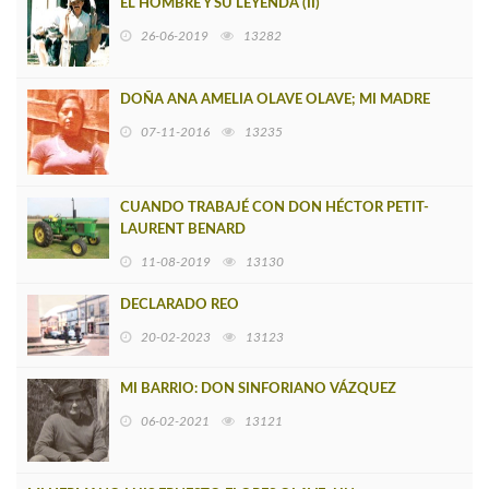
EL HOMBRE Y SU LEYENDA (II)
26-06-2019
13282
DOÑA ANA AMELIA OLAVE OLAVE; MI MADRE
07-11-2016
13235
CUANDO TRABAJÉ CON DON HÉCTOR PETIT-
LAURENT BENARD
11-08-2019
13130
DECLARADO REO
20-02-2023
13123
MI BARRIO: DON SINFORIANO VÁZQUEZ
06-02-2021
13121