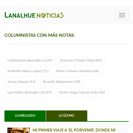
Toggl
navig
COLUMNISTAS CON MÁS NOTAS:
Columnista esporádico (233)
Francisco Flores Olave (81)
Rolando Matus López (71)
Mario Galvani Aravena (64)
Juana Salazar (61)
Ricardo Altamirano (58)
Luis Pedro Barrueto Cid (37)
Víctor Hugo Garcés Soto (36)
LO MÁS LEIDO
LO ÚLTIMO
MI PRIMER VIAJE A 'EL PORVENIR', DONDE MI