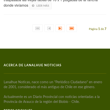
donde vivíamos
LEER MÁS
Página
1
de
7
ACERCA DE LANALHUE NOTICIAS
Lanalhue Noticas, nace como un "Periódico Ciudadano" en enero
de 2001, considerado el más antiguo de Chile en ese género.
Actualmente es un Diario Provincial con noticias orientadas a la
Provincia de Arauco de la región del Biobío - Chile.