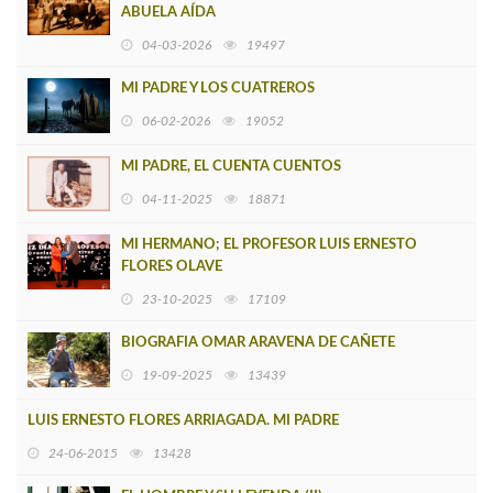
ABUELA AÍDA
04-03-2026
19497
MI PADRE Y LOS CUATREROS
06-02-2026
19052
MI PADRE, EL CUENTA CUENTOS
04-11-2025
18871
MI HERMANO; EL PROFESOR LUIS ERNESTO
FLORES OLAVE
23-10-2025
17109
BIOGRAFIA OMAR ARAVENA DE CAÑETE
19-09-2025
13439
LUIS ERNESTO FLORES ARRIAGADA. MI PADRE
24-06-2015
13428