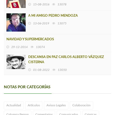
15-08-2016
13078
A MI AMIGO PEDRO MENDOZA
13-06-2019
13075
NAVIDAD Y SUPERMERCADOS
29-12-2014
13074
DESCANSA EN PAZ CARLOS ALBERTO VÁZQUEZ
CISTERNA
01-08-2022
13050
NOTAS POR CATEGORÍAS
Actualidad
Artículos
Avisos Legales
Colaboración
Columna Person
Comentarios
Comunicados
Crónicas