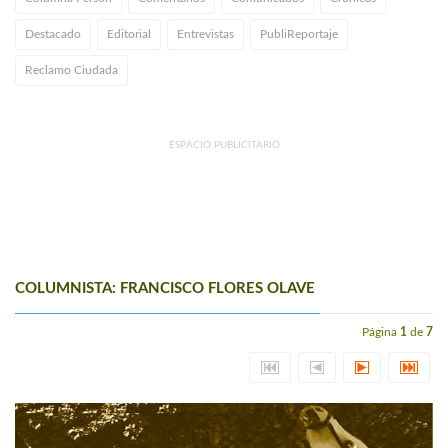
Destacado
Editorial
Entrevistas
PubliReportaje
Reclamo Ciudada
ESPACIO PUBLICITARIO
COLUMNISTA: FRANCISCO FLORES OLAVE
Página
1
de
7