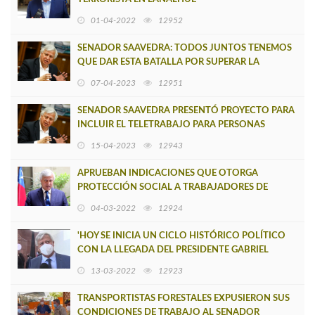
01-04-2022
12952
SENADOR SAAVEDRA: TODOS JUNTOS TENEMOS
QUE DAR ESTA BATALLA POR SUPERAR LA
INSEGURIDAD
07-04-2023
12951
SENADOR SAAVEDRA PRESENTÓ PROYECTO PARA
INCLUIR EL TELETRABAJO PARA PERSONAS
EMBARAZADAS Y CUIDADORAS
15-04-2023
12943
APRUEBAN INDICACIONES QUE OTORGA
PROTECCIÓN SOCIAL A TRABAJADORES DE
PLATAFORMAS DIGITALES
04-03-2022
12924
'HOY SE INICIA UN CICLO HISTÓRICO POLÍTICO
CON LA LLEGADA DEL PRESIDENTE GABRIEL
BORIC'
13-03-2022
12923
TRANSPORTISTAS FORESTALES EXPUSIERON SUS
CONDICIONES DE TRABAJO AL SENADOR