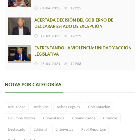
GASTÓN SAAVEDRA
01-04-2022
12922
ACERTADA DECISIÓN DEL GOBIERNO DE
DECLARAR ESTADO DE EXCEPCIÓN
CONSTITUCIONAL EN PROVINCIA DE ARAUCO
17-05-2022
12919
ENFRENTANDO LA VIOLENCIA: UNIDAD Y ACCIÓN
LEGISLATIVA
28-04-2024
12908
NOTAS POR CATEGORÍAS
Actualidad
Artículos
Avisos Legales
Colaboración
Columna Person
Comentarios
Comunicados
Crónicas
Destacado
Editorial
Entrevistas
PubliReportaje