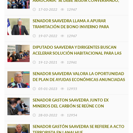
ARAUCANÍA: 'SE DEBE SEGUIR CONVERSANDO,
PERO DE LO SUSTANTIVO, DEL TEMA DE FONDO'
17-03-2022
12967
SENADOR SAAVEDRA LLAMA A APURAR
TRAMITACIÓN DE BONO INVIERNO PARA
FAMILIAS VULNERABLES
19-07-2022
12967
DIPUTADO SAAVEDRA Y DIRIGENTES BUSCAN
ACELERAR SOLUCIÓN HABITACIONAL PARA LAS
MÁS DE 500 FAMILIAS DE CAMPAMENTTOS
19-12-2021
12961
SENADOR SAAVEDRA VALORA LA OPORTUNIDAD
DE PLAN DE AYUDAS ECONÓMICAS ANUNCIADAS
POR EL PRESIDENTE BORIC
05-01-2023
12955
SENADOR GASTON SAAVEDRA JUNTO EX
MINEROS DEL CARBÓN SE REÚNE CON
AUTORIDADES DE INTERIOR POR DEMORA EN
28-03-2022
12954
PENSIONES DE GRAC
SENADOR GASTÓN SAAVEDRA SE REFIERE A ACTO
TERRORISTA EN LANALHUE