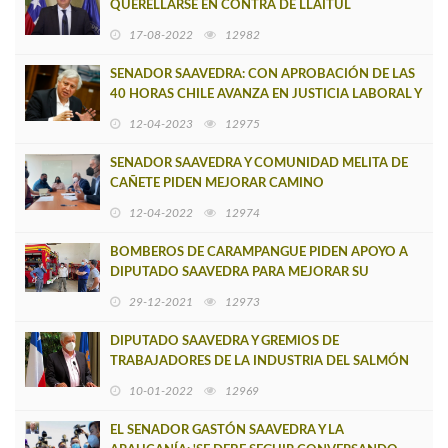
QUERELLARSE EN CONTRA DE LLAITUL
17-08-2022
12982
SENADOR SAAVEDRA: CON APROBACIÓN DE LAS
40 HORAS CHILE AVANZA EN JUSTICIA LABORAL Y
SOCIAL
12-04-2023
12975
SENADOR SAAVEDRA Y COMUNIDAD MELITA DE
CAÑETE PIDEN MEJORAR CAMINO
12-04-2022
12974
BOMBEROS DE CARAMPANGUE PIDEN APOYO A
DIPUTADO SAAVEDRA PARA MEJORAR SU
EQUIPAMIENTO
29-12-2021
12973
DIPUTADO SAAVEDRA Y GREMIOS DE
TRABAJADORES DE LA INDUSTRIA DEL SALMÓN
ALERTAN PÉRDIDAS DE EMPLEOS
10-01-2022
12969
EL SENADOR GASTÓN SAAVEDRA Y LA