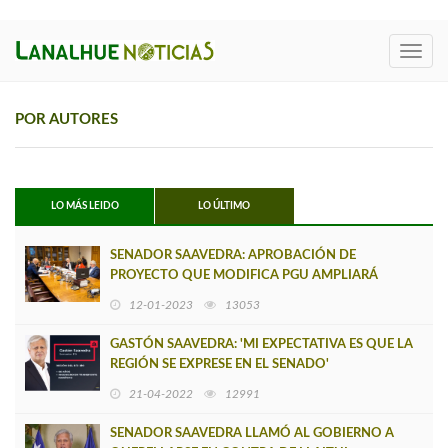
Toggl
navig
POR AUTORES
LO MÁS LEIDO
LO ÚLTIMO
SENADOR SAAVEDRA: APROBACIÓN DE
PROYECTO QUE MODIFICA PGU AMPLIARÁ
BENEFICIO A 70 MIL ADULTOS MAYORES
12-01-2023
13053
GASTÓN SAAVEDRA: 'MI EXPECTATIVA ES QUE LA
REGIÓN SE EXPRESE EN EL SENADO'
21-04-2022
12991
SENADOR SAAVEDRA LLAMÓ AL GOBIERNO A