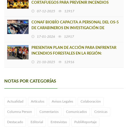
CORTAFUEGOS PARA PREVENIR INCENDIOS
FORESTALES EN LA REGIÓN DEL BIOBÍO
07-12-2025
12917
CONAF BIOBÍO CAPACITA A PERSONAL DEL OS-5
DE CARABINEROS EN INVESTIGACIÓN DE
INCENDIOS FORESTALES
17-01-2026
12917
PRESENTAN PLAN DE ACCIÓN PARA ENFRENTAR
INCENDIOS FORESTALES EN LA REGIÓN:
INVERSIÓN SUPERA LOS $23 MIL MILLONES
21-10-2025
12916
NOTAS POR CATEGORÍAS
Actualidad
Artículos
Avisos Legales
Colaboración
Columna Person
Comentarios
Comunicados
Crónicas
Destacado
Editorial
Entrevistas
PubliReportaje