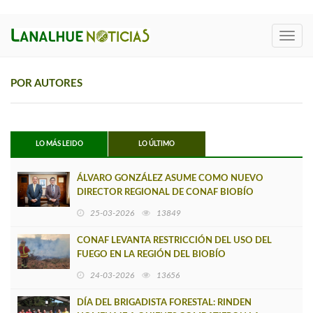
Toggl
navig
POR AUTORES
LO MÁS LEIDO
LO ÚLTIMO
ÁLVARO GONZÁLEZ ASUME COMO NUEVO
DIRECTOR REGIONAL DE CONAF BIOBÍO
25-03-2026
13849
CONAF LEVANTA RESTRICCIÓN DEL USO DEL
FUEGO EN LA REGIÓN DEL BIOBÍO
24-03-2026
13656
DÍA DEL BRIGADISTA FORESTAL: RINDEN