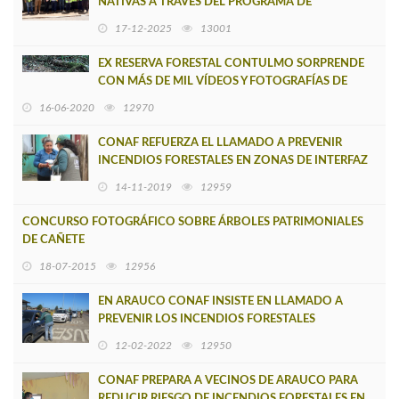
NATIVAS A TRAVÉS DEL PROGRAMA DE
EMERGENCIA DE EMPLEO EN CAÑETE
17-12-2025
13001
EX RESERVA FORESTAL CONTULMO SORPRENDE
CON MÁS DE MIL VÍDEOS Y FOTOGRAFÍAS DE
FAUNA GRACIAS A CÁMARAS TRAMPA
16-06-2020
12970
CONAF REFUERZA EL LLAMADO A PREVENIR
INCENDIOS FORESTALES EN ZONAS DE INTERFAZ
DE LEBU Y LOS ÁLAMOS
14-11-2019
12959
CONCURSO FOTOGRÁFICO SOBRE ÁRBOLES PATRIMONIALES
DE CAÑETE
18-07-2015
12956
EN ARAUCO CONAF INSISTE EN LLAMADO A
PREVENIR LOS INCENDIOS FORESTALES
12-02-2022
12950
CONAF PREPARA A VECINOS DE ARAUCO PARA
REDUCIR RIESGO DE INCENDIOS FORESTALES EN