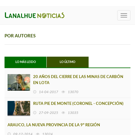
Toggl
navig
POR AUTORES
LO MÁS LEIDO
LO ÚLTIMO
20 AÑOS DEL CIERRE DE LAS MINAS DE CARBÓN
EN LOTA
14-04-2017
13070
RUTA PIE DE MONTE (CORONEL - CONCEPCIÓN)
27-09-2025
13035
ARAUCO, LA NUEVA PROVINCIA DE LA 9º REGIÓN
09-12-2014
13024