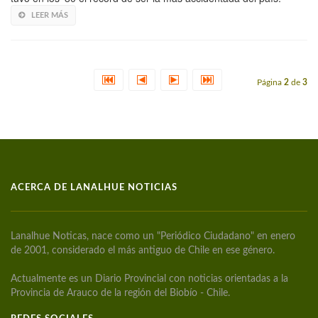
LEER MÁS
Página
2
de
3
ACERCA DE LANALHUE NOTICIAS
Lanalhue Noticas, nace como un "Periódico Ciudadano" en enero
de 2001, considerado el más antiguo de Chile en ese género.
Actualmente es un Diario Provincial con noticias orientadas a la
Provincia de Arauco de la región del Biobío - Chile.