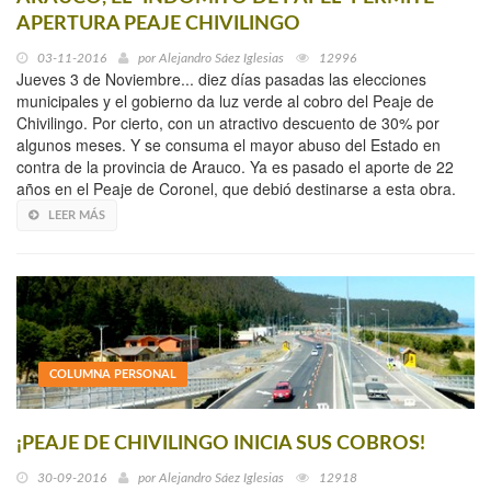
APERTURA PEAJE CHIVILINGO
03-11-2016
por
Alejandro Sáez Iglesias
12996
Jueves 3 de Noviembre... diez días pasadas las elecciones
municipales y el gobierno da luz verde al cobro del Peaje de
Chivilingo. Por cierto, con un atractivo descuento de 30% por
algunos meses. Y se consuma el mayor abuso del Estado en
contra de la provincia de Arauco. Ya es pasado el aporte de 22
años en el Peaje de Coronel, que debió destinarse a esta obra.
LEER MÁS
COLUMNA PERSONAL
¡PEAJE DE CHIVILINGO INICIA SUS COBROS!
30-09-2016
por
Alejandro Sáez Iglesias
12918