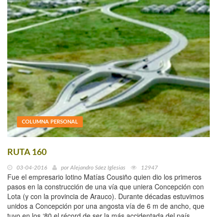
COLUMNA PERSONAL
RUTA 160
03-04-2016
por
Alejandro Sáez Iglesias
12947
Fue el empresario lotino Matías Cousiño quien dio los primeros
pasos en la construcción de una vía que uniera Concepción con
Lota (y con la provincia de Arauco). Durante décadas estuvimos
unidos a Concepción por una angosta vía de 6 m de ancho, que
tuvo en los ‘80 el récord de ser la más accidentada del país.