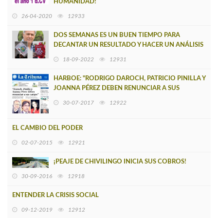
HUMANIDAD!
26-04-2020
12933
DOS SEMANAS ES UN BUEN TIEMPO PARA
DECANTAR UN RESULTADO Y HACER UN ANÁLISIS
SIN PASIONES
18-09-2022
12931
HARBOE: "RODRIGO DAROCH, PATRICIO PINILLA Y
JOANNA PÉREZ DEBEN RENUNCIAR A SUS
CARGOS"
30-07-2017
12922
EL CAMBIO DEL PODER
02-07-2015
12921
¡PEAJE DE CHIVILINGO INICIA SUS COBROS!
30-09-2016
12918
ENTENDER LA CRISIS SOCIAL
09-12-2019
12912