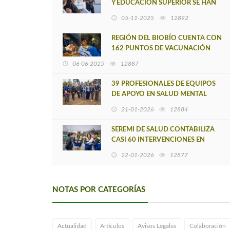
Y EDUCACIÓN SUPERIOR SE HAN
FORMADO COMO
05-11-2025
12892
RESPONDEDORES PARA LA
PREVENCIÓN DEL SUICIDIO
REGIÓN DEL BIOBÍO CUENTA CON
162 PUNTOS DE VACUNACIÓN
CONTRA LA INFLUENZA
06-06-2025
12887
39 PROFESIONALES DE EQUIPOS
DE APOYO EN SALUD MENTAL
ESTÁN DESPLEGADOS EN
21-01-2026
12884
COMUNAS DEL BIOBÍO
AFECTADAS POR INCENDIOS
SEREMI DE SALUD CONTABILIZA
CASI 60 INTERVENCIONES EN
MATERIAS DE ALTO IMPACTO
22-01-2026
12877
SANITARIO EN COMUNAS
AFECTADAS
NOTAS POR CATEGORÍAS
Actualidad
Artículos
Avisos Legales
Colaboración