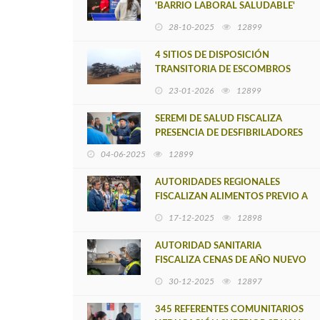
'BARRIO LABORAL SALUDABLE'
FORTALECEN LA SALUD DE SUS
28-10-2025
12899
TRABAJADORES CON
ACTIVIDADES DEPORTIVA
4 SITIOS DE DISPOSICIÓN
TRANSITORIA DE ESCOMBROS
HAN SIDO AUTORIZADOS POR
23-01-2026
12899
SEREMI DE SALUD EN CONTEXTO
DE EMERGENCIA
SEREMI DE SALUD FISCALIZA
PRESENCIA DE DESFIBRILADORES
EN ESTABLECIMIENTOS DE USO
04-06-2025
12899
PÚBLICO
AUTORIDADES REGIONALES
FISCALIZAN ALIMENTOS PREVIO A
NAVIDAD
17-12-2025
12898
AUTORIDAD SANITARIA
FISCALIZA CENAS DE AÑO NUEVO
Y DA RECOMENDACIONES PARA
30-12-2025
12897
PREVENIR ENFERMEDADES POR
ALIMENTOS
345 REFERENTES COMUNITARIOS