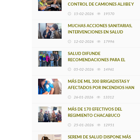
CONTROL DE CAMIONES ALJIBE Y
ABASTECIMIENTO DE AGUA
15-02-2026
19570
POTABLE RURAL
MUCHAS ACCIONES SANITARIAS,
INTERVENCIONES EN SALUD
MENTAL E INMUNIZACIONES EN
12-02-2026
17996
ZONAS AFECTADAS POR
SINIESTROS
SALUD DIFUNDE
RECOMENDACIONES PARA EL
CUIDADO DE MASCOTAS EN
05-02-2026
14961
CONTEXTO DE EMERGENCIA POR
INCENDIOS FORESTALES
MÁS DE MIL 300 BRIGADISTAS Y
AFECTADOS POR INCENDIOS HAN
RECIBIDO VACUNACIÓN
26-01-2026
13312
ANTITETÁNICA Y CONTRA
HEPATITIS A
MÁS DE 170 EFECTIVOS DEL
REGIMIENTO CHACABUCO
DISPONIBLES PARA LA
25-01-2026
12951
EMERGENCIA ACCEDIERON A
VACUNACIÓN ANTITETÁNICA
SEREMI DE SALUD DISPONE MÁS