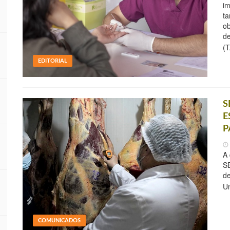
im
ta
ob
de
(
EDITORIAL
S
E
P
A 
SE
de
Un
COMUNICADOS