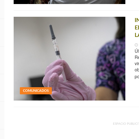
I
E
L
Úl
Re
vi
ob
po
COMUNICADOS
ESPACIO PUBLICI