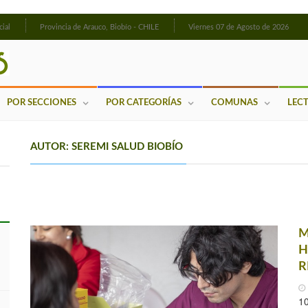
cial
Provincia de Arauco, Biobío - CHILE
Viernes 07 de Agosto de 2026
POR SECCIONES
POR CATEGORÍAS
COMUNAS
LEC
AUTOR: SEREMI SALUD BIOBÍO
M
H
R
10