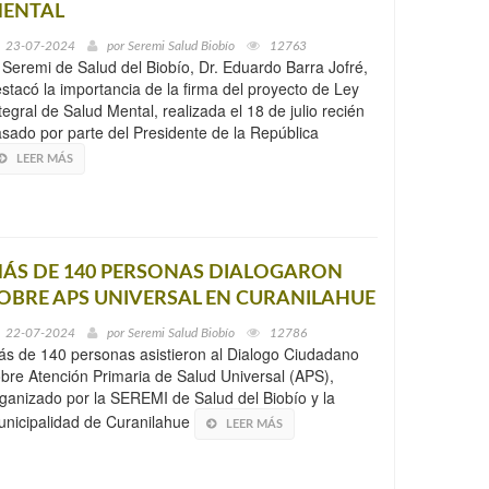
ENTAL
23-07-2024
por
Seremi Salud Biobío
12763
 Seremi de Salud del Biobío, Dr. Eduardo Barra Jofré,
stacó la importancia de la firma del proyecto de Ley
tegral de Salud Mental, realizada el 18 de julio recién
sado por parte del Presidente de la República
LEER MÁS
ÁS DE 140 PERSONAS DIALOGARON
OBRE APS UNIVERSAL EN CURANILAHUE
22-07-2024
por
Seremi Salud Biobío
12786
s de 140 personas asistieron al Dialogo Ciudadano
bre Atención Primaria de Salud Universal (APS),
ganizado por la SEREMI de Salud del Biobío y la
nicipalidad de Curanilahue
LEER MÁS