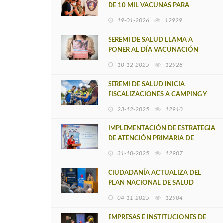
DE 10 MIL VACUNAS PARA
PREVENIR ENFERMEDADES EN
19-01-2026
12929
CONTEXTO INCENDIOS
FORESTALES
SEREMI DE SALUD LLAMA A
PONER AL DÍA VACUNACIÓN
CONTRA EL SARAMPIÓN EN
10-12-2025
12928
GRUPOS ESPECÍFICOS
SEREMI DE SALUD INICIA
FISCALIZACIONES A CAMPING Y
PISCINAS PARA TEMPORADA
23-12-2025
12910
2025-2026
IMPLEMENTACIÓN DE ESTRATEGIA
DE ATENCIÓN PRIMARIA DE
SALUD UNIVERSAL EN
31-10-2025
12907
CURANILAHUE TUVO UN 96,1%
DE CUMPLIMIENTO
CIUDADANÍA ACTUALIZA DEL
PLAN NACIONAL DE SALUD
MENTAL 2025-2035
04-11-2025
12904
EMPRESAS E INSTITUCIONES DE