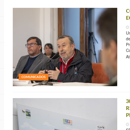
C
E
Un
de
Pr
Co
At
COMUNICADOS
3
R
P