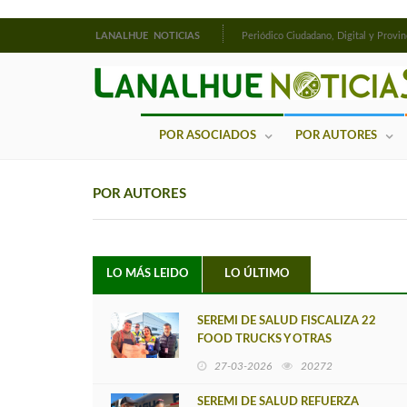
LANALHUE NOTICIAS
Periódico Ciudadano, Digital y Provin
POR ASOCIADOS
POR AUTORES
POR AUTORES
LO MÁS LEIDO
LO ÚLTIMO
SEREMI DE SALUD FISCALIZA 22
FOOD TRUCKS Y OTRAS
NORMATIVAS SANITARIAS EN LA
27-03-2026
20272
EDICIÓN 2026 DEL REC
SEREMI DE SALUD REFUERZA