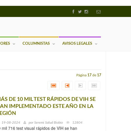
TORES
COLUMNISTAS
AVISOS LEGALES
Página
17
de
17
ÁS DE 10 MIL TEST RÁPIDOS DE VIH SE
AN IMPLEMENTADO ESTE AÑO EN LA
EGIÓN
19-08-2024
por
Seremi Salud Biobío
12804
 mil 716 test visual rápidos de VIH se han