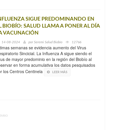
NFLUENZA SIGUE PREDOMINANDO EN
L BIOBÍO: SALUD LLAMA A PONER AL DÍA
A VACUNACIÓN
14-08-2024
por
Seremi Salud Biobío
12766
timas semanas se evidencia aumento del Virus
spiratorio Sincicial. La Influenza A sigue siendo el
rus de mayor predominio en la región del Biobío al
servar en forma acumulativa los datos pesquisados
r los Centros Centinela
LEER MÁS
TARIO