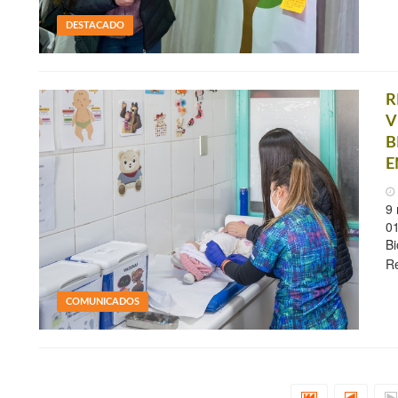
DESTACADO
R
V
B
E
9 
01
Bi
Re
COMUNICADOS