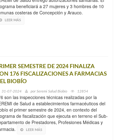
REMI de Salud entregó autorizaciones sanitarias. El
ograma beneficiará a 27 mujeres y 3 hombres de 10
munas costeras de Concepción y Arauco.
LEER MÁS
RIMER SEMESTRE DE 2024 FINALIZA
ON 176 FISCALIZACIONES A FARMACIAS
EL BIOBÍO
31-07-2024
por
Seremi Salud Biobío
12854
6 son las inspecciones técnicas realizadas por la
REMI de Salud a establecimientos farmacéuticos del
obío el primer semestre de 2024, en contexto del
ograma de fiscalización que ejecuta en terreno el Sub-
partamento de Prestadores, Profesiones Médicas y
armacia.
LEER MÁS