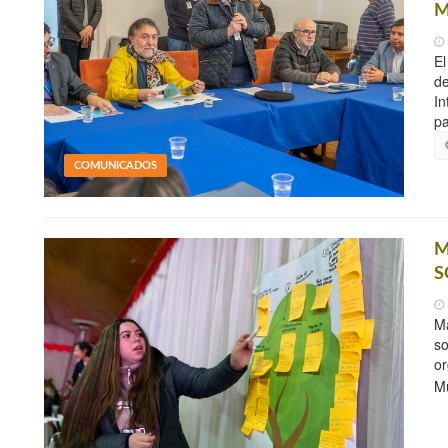
M
El
de
In
pa
COMUNICADOS
M
S
Má
so
or
Mu