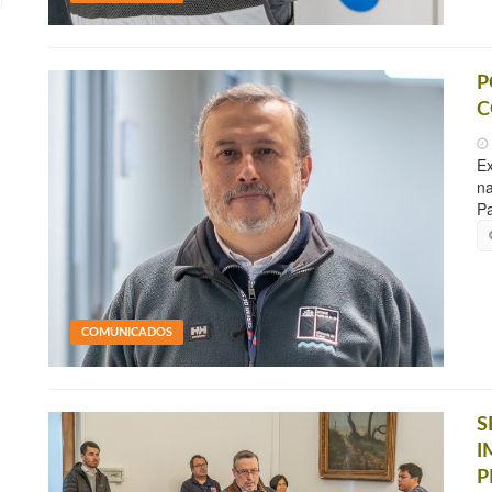
P
C
Ex
na
Pa
COMUNICADOS
S
I
P