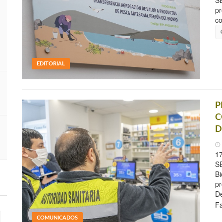
SE
pr
co
EDITORIAL
P
C
D
17
SE
Bi
pr
De
F
COMUNICADOS