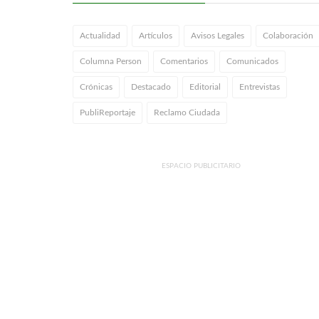
Actualidad
Artículos
Avisos Legales
Colaboración
Columna Person
Comentarios
Comunicados
Crónicas
Destacado
Editorial
Entrevistas
PubliReportaje
Reclamo Ciudada
ESPACIO PUBLICITARIO