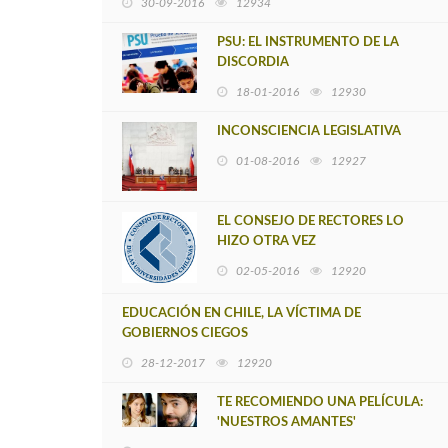
30-09-2016
12934
PSU: EL INSTRUMENTO DE LA
DISCORDIA
18-01-2016
12930
INCONSCIENCIA LEGISLATIVA
01-08-2016
12927
EL CONSEJO DE RECTORES LO
HIZO OTRA VEZ
02-05-2016
12920
EDUCACIÓN EN CHILE, LA VÍCTIMA DE
GOBIERNOS CIEGOS
28-12-2017
12920
TE RECOMIENDO UNA PELÍCULA:
'NUESTROS AMANTES'