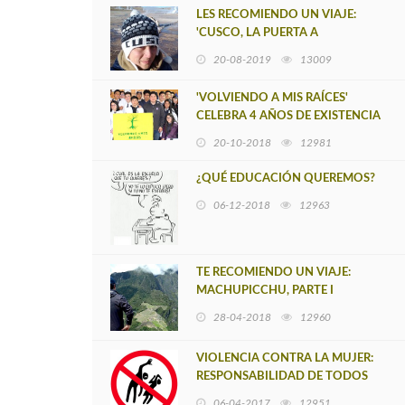
LES RECOMIENDO UN VIAJE:
'CUSCO, LA PUERTA A
MACHUPICCHU', PARTE II
20-08-2019
13009
'VOLVIENDO A MIS RAÍCES'
CELEBRA 4 AÑOS DE EXISTENCIA
20-10-2018
12981
¿QUÉ EDUCACIÓN QUEREMOS?
06-12-2018
12963
TE RECOMIENDO UN VIAJE:
MACHUPICCHU, PARTE I
28-04-2018
12960
VIOLENCIA CONTRA LA MUJER:
RESPONSABILIDAD DE TODOS
06-04-2017
12951