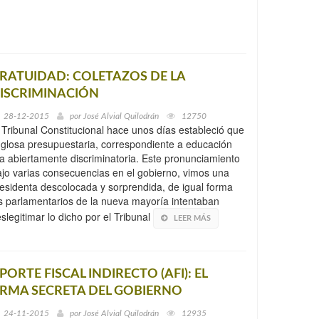
RATUIDAD: COLETAZOS DE LA
ISCRIMINACIÓN
28-12-2015
por
José Alvial Quilodrán
12750
 Tribunal Constitucional hace unos días estableció que
 glosa presupuestaria, correspondiente a educación
a abiertamente discriminatoria. Este pronunciamiento
ajo varias consecuencias en el gobierno, vimos una
esidenta descolocada y sorprendida, de igual forma
s parlamentarios de la nueva mayoría intentaban
slegitimar lo dicho por el Tribunal
LEER MÁS
PORTE FISCAL INDIRECTO (AFI): EL
RMA SECRETA DEL GOBIERNO
24-11-2015
por
José Alvial Quilodrán
12935