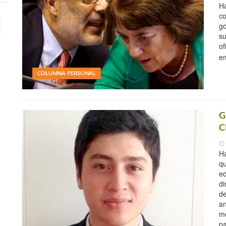
Ha
co
go
su
of
e
COLUMNA PERSONAL
G
C
Ha
qu
ed
di
de
an
mo
pa