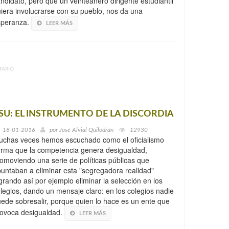
ndidato, pero que un veinteañero dirigente estudiantil
iera involucrarse con su pueblo, nos da una
speranza.
LEER MÁS
TARIO
SU: EL INSTRUMENTO DE LA DISCORDIA
18-01-2016
por
José Alvial Quilodrán
12930
chas veces hemos escuchado como el oficialismo
irma que la competencia genera desigualdad,
omoviendo una serie de políticas públicas que
untaban a eliminar esta "segregadora realidad"
grando así por ejemplo eliminar la selección en los
legios, dando un mensaje claro: en los colegios nadie
ede sobresalir, porque quien lo hace es un ente que
ovoca desigualdad.
LEER MÁS