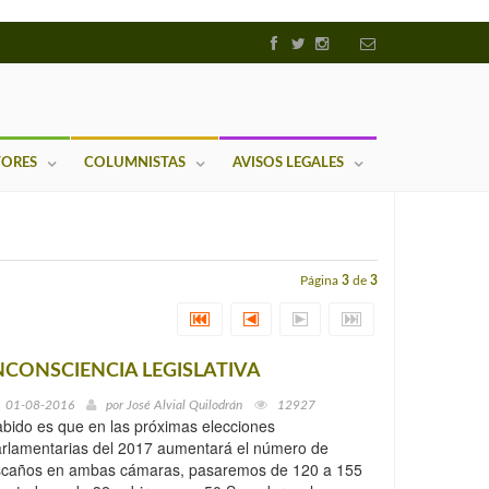
TORES
COLUMNISTAS
AVISOS LEGALES
Página
3
de
3
NCONSCIENCIA LEGISLATIVA
01-08-2016
por
José Alvial Quilodrán
12927
bido es que en las próximas elecciones
rlamentarias del 2017 aumentará el número de
scaños en ambas cámaras, pasaremos de 120 a 155