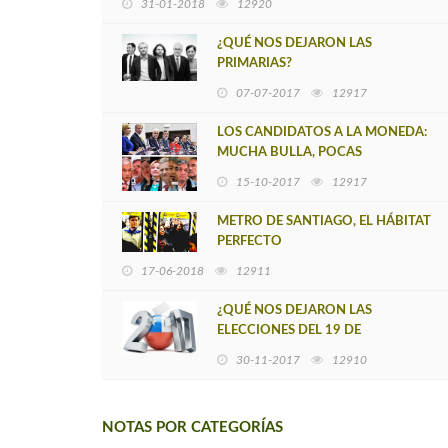
31-01-2018
12920
¿QUÉ NOS DEJARON LAS
PRIMARIAS?
07-07-2017
12917
LOS CANDIDATOS A LA MONEDA:
MUCHA BULLA, POCAS
PROPUESTAS
15-10-2017
12917
METRO DE SANTIAGO, EL HÁBITAT
PERFECTO
17-06-2018
12911
¿QUÉ NOS DEJARON LAS
ELECCIONES DEL 19 DE
NOVIEMBRE?
30-11-2017
12910
NOTAS POR CATEGORÍAS