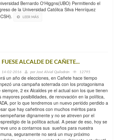
iversidad Bernardo O'Higgns(UBO) Permitiendo el
greso de la Universidad Católica Silva Henríquez
UCSH).
LEER MÁS
I FUESE ALCALDE DE CAÑETE...
14-02-2016
por
José Alvial Quilodrán
12795
rá un año de elecciones, en Cañete hace tiempo
mpezó una campaña soterrada con los protagonisma
 siempre, 2 ex Alcaldes ye el actual son los que tienen
s mayores posibilidades, de renovación en la política,
DA, por lo que tendremos un nuevo periódo perdido a
sar que hay cañetinos con muchos méritos para
sempeñarse dignamente y no se atreven por el
sprestigio de la política actual. A pesar de eso, hoy se
reve uno a contarnos sus sueños para nuestra
omuna, seguramente no será un muy próximo