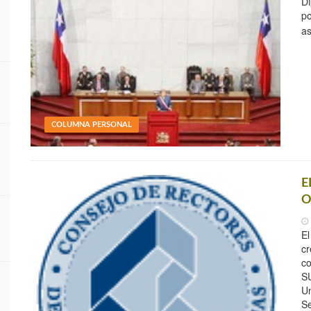
Di
po
a
COLUMNA PERSONAL
E
O
El
cr
co
SU
Un
Se