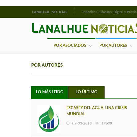
LANALHUE NOTICIAS
Periódico Ciudadano, Digital y Provin
POR ASOCIADOS
POR AUTORES
POR AUTORES
LO MÁS LEIDO
LO ÚLTIMO
ESCASEZ DEL AGUA, UNA CRISIS
MUNDIAL
07-03-2018
14638