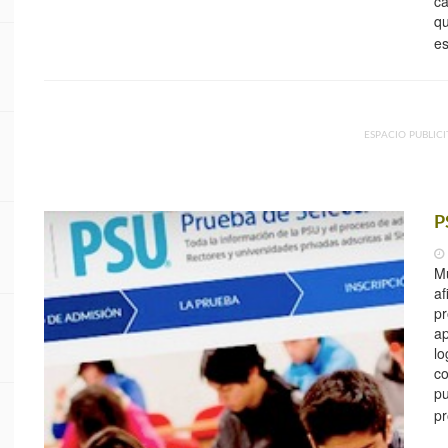
ca
qu
e
ESPACIO PUBLICI
P
Mu
af
pr
ap
lo
co
pu
pr