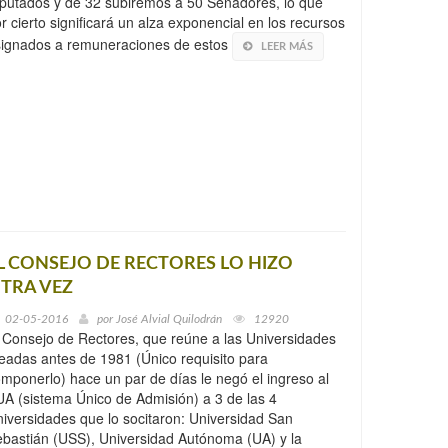
putados y de 32 subiremos a 50 Senadores, lo que
r cierto significará un alza exponencial en los recursos
signados a remuneraciones de estos
LEER MÁS
L CONSEJO DE RECTORES LO HIZO
TRA VEZ
02-05-2016
por
José Alvial Quilodrán
12920
 Consejo de Rectores, que reúne a las Universidades
eadas antes de 1981 (Único requisito para
mponerlo) hace un par de días le negó el ingreso al
A (sistema Único de Admisión) a 3 de las 4
iversidades que lo socitaron: Universidad San
bastián (USS), Universidad Autónoma (UA) y la