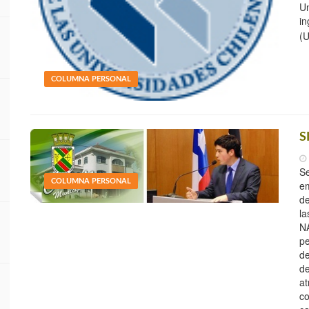
Un
in
(
COLUMNA PERSONAL
S
Se
COLUMNA PERSONAL
e
de
la
NA
pe
de
de
at
c