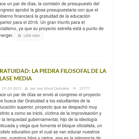
ce un par de días, la comisión de presupuesto del
ngreso aprobó la glosa presupuestaria con que el
bierno financiará la gratuidad de la educación
perior para el 2016. Un gran triunfo para el
icialismo, ya que su proyecto estrella está a punto de
merger.
LEER MÁS
RATUIDAD: LA PIEDRA FILOSOFAL DE LA
LASE MEDIA
19-10-2015
por
José Alvial Quilodrán
12777
ce un par de días se envió al congreso el proyecto
e busca dar Gratuidad a los estudiantes de la
ucación superior, proyecto que se despachó muy
stinto a como se inició, víctima de la improvisación y
 la terquedad gubernamental, hijo de la ideología
ticuada y ciega que fomenta el bloque oficialista, un
delo educativo por el cual se van educar nuestros
res, nuestros hijos y nietos, esa es la relevancia de