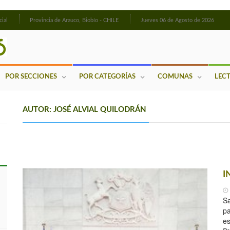
cial
Provincia de Arauco, Biobío - CHILE
Jueves 06 de Agosto de 2026
POR SECCIONES
POR CATEGORÍAS
COMUNAS
LEC
AUTOR: JOSÉ ALVIAL QUILODRÁN
I
Sa
pa
e