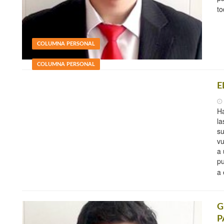
to
COLUMNA PERSONAL
COLUMNA PERSONAL
E
Ha
la
su
vu
a 
pu
a 
G
P