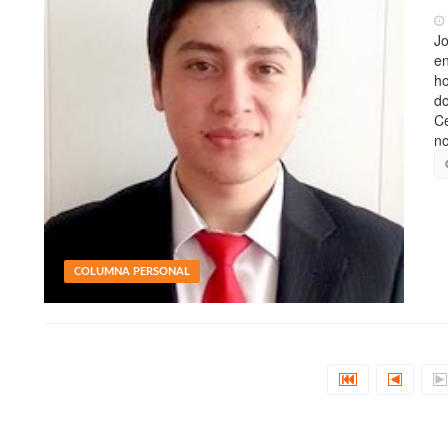
Jo
en
ho
do
Ce
no
COLUMNA PERSONAL