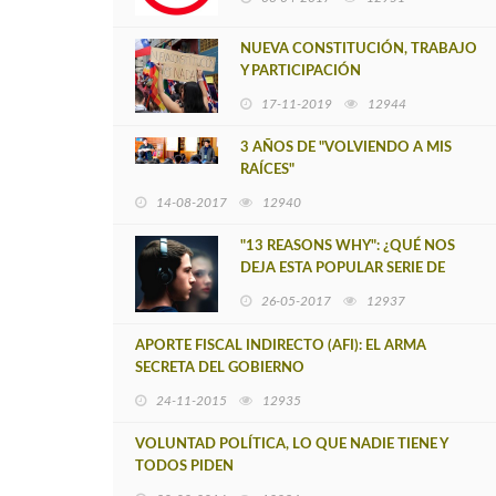
NUEVA CONSTITUCIÓN, TRABAJO
Y PARTICIPACIÓN
17-11-2019
12944
3 AÑOS DE "VOLVIENDO A MIS
RAÍCES"
14-08-2017
12940
"13 REASONS WHY": ¿QUÉ NOS
DEJA ESTA POPULAR SERIE DE
NETFLIX?
26-05-2017
12937
APORTE FISCAL INDIRECTO (AFI): EL ARMA
SECRETA DEL GOBIERNO
24-11-2015
12935
VOLUNTAD POLÍTICA, LO QUE NADIE TIENE Y
TODOS PIDEN