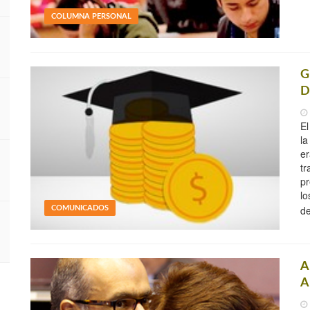
COLUMNA PERSONAL
G
D
El
la
er
tr
pr
lo
de
COMUNICADOS
A
A