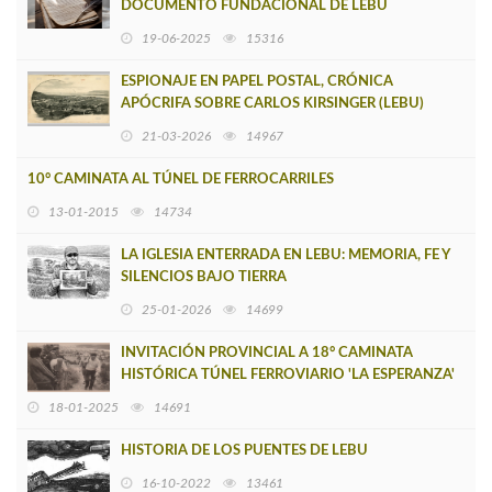
DOCUMENTO FUNDACIONAL DE LEBU
19-06-2025
15316
ESPIONAJE EN PAPEL POSTAL, CRÓNICA
APÓCRIFA SOBRE CARLOS KIRSINGER (LEBU)
21-03-2026
14967
10° CAMINATA AL TÚNEL DE FERROCARRILES
13-01-2015
14734
LA IGLESIA ENTERRADA EN LEBU: MEMORIA, FE Y
SILENCIOS BAJO TIERRA
25-01-2026
14699
INVITACIÓN PROVINCIAL A 18° CAMINATA
HISTÓRICA TÚNEL FERROVIARIO 'LA ESPERANZA'
EN LEBU
18-01-2025
14691
HISTORIA DE LOS PUENTES DE LEBU
16-10-2022
13461