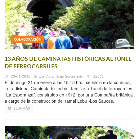
COLABORACIÓN
13 AÑOS DE CAMINATAS HISTÓRICAS AL TÚNEL
DE FERROCARRILES
23-01-2018
por
Víctor Hugo Garcés Soto
12821
El domingo 21 de enero a las 15,15 hrs., se inició en la comuna,
la tradicional Caminata histórica –familiar a Túnel de ferrocarriles
“La Esperanza”, construido en 1912, por una Compañía británica
a cargo de la construcción del ramal Lebu -Los Sauces.
LEER MÁS