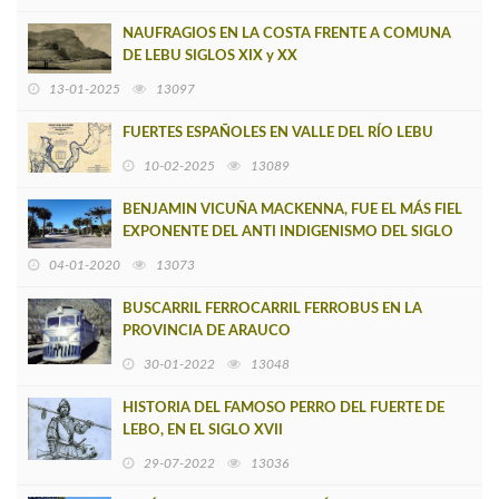
NAUFRAGIOS EN LA COSTA FRENTE A COMUNA
DE LEBU SIGLOS XIX y XX
13-01-2025
13097
FUERTES ESPAÑOLES EN VALLE DEL RÍO LEBU
10-02-2025
13089
BENJAMIN VICUÑA MACKENNA, FUE EL MÁS FIEL
EXPONENTE DEL ANTI INDIGENISMO DEL SIGLO
XX EN CHILE
04-01-2020
13073
BUSCARRIL FERROCARRIL FERROBUS EN LA
PROVINCIA DE ARAUCO
30-01-2022
13048
HISTORIA DEL FAMOSO PERRO DEL FUERTE DE
LEBO, EN EL SIGLO XVII
29-07-2022
13036