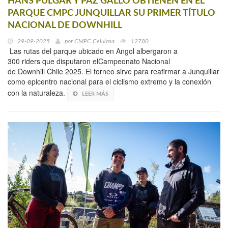
HANS PULGAR Y PAZ GALLO OBTIENEN EN EL
PARQUE CMPC JUNQUILLAR SU PRIMER TÍTULO
NACIONAL DE DOWNHILL
29-09-2025
por
CMPC Celulosa
12780
Las rutas del parque ubicado en Angol albergaron a
300 riders que disputaron elCampeonato Nacional
de Downhill Chile 2025. El torneo sirve para reafirmar a Junquillar
como epicentro nacional para el ciclismo extremo y la conexión
con la naturaleza.
LEER MÁS