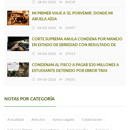
28-02-2026
20218
MI PRIMER VIAJE A 'EL PORVENIR', DONDE MI
ABUELA AÍDA
04-03-2026
19497
CORTE SUPREMA ANULA CONDENA POR MANEJO
EN ESTADO DE EBRIEDAD CON RESULTADO DE
MUERTE EN CAÑETE
10-03-2026
19413
CONDENAN AL FISCO A PAGAR $30 MILLONES A
ESTUDIANTE DETENIDO POR ERROR TRAS
CONFUSIÓN CON UN CAÑETINO PRÓFUGO
09-03-2026
19051
NOTAS POR CATEGORÍA
Actualidad
Artículos
Avisos Legales
Colaboración
Columna Person
Comentarios
Comunicados
Crónicas