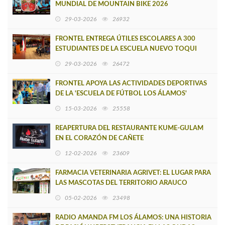
MUNDIAL DE MOUNTAIN BIKE 2026
29-03-2026
26932
FRONTEL ENTREGA ÚTILES ESCOLARES A 300
ESTUDIANTES DE LA ESCUELA NUEVO TOQUI
CAUPOLICÁN DE CAÑETE
29-03-2026
26472
FRONTEL APOYA LAS ACTIVIDADES DEPORTIVAS
DE LA 'ESCUELA DE FÚTBOL LOS ÁLAMOS'
15-03-2026
25558
REAPERTURA DEL RESTAURANTE KUME-GULAM
EN EL CORAZÓN DE CAÑETE
12-02-2026
23609
FARMACIA VETERINARIA AGRIVET: EL LUGAR PARA
LAS MASCOTAS DEL TERRITORIO ARAUCO
CAÑETE
05-02-2026
23498
RADIO AMANDA FM LOS ÁLAMOS: UNA HISTORIA