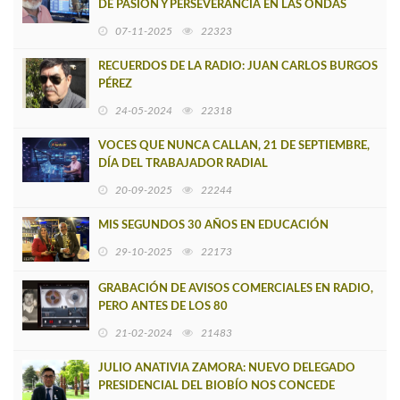
DE PASIÓN Y PERSEVERANCIA EN LAS ONDAS
RADIALES
07-11-2025
22323
RECUERDOS DE LA RADIO: JUAN CARLOS BURGOS
PÉREZ
24-05-2024
22318
VOCES QUE NUNCA CALLAN, 21 DE SEPTIEMBRE,
DÍA DEL TRABAJADOR RADIAL
20-09-2025
22244
MIS SEGUNDOS 30 AÑOS EN EDUCACIÓN
29-10-2025
22173
GRABACIÓN DE AVISOS COMERCIALES EN RADIO,
PERO ANTES DE LOS 80
21-02-2024
21483
JULIO ANATIVIA ZAMORA: NUEVO DELEGADO
PRESIDENCIAL DEL BIOBÍO NOS CONCEDE