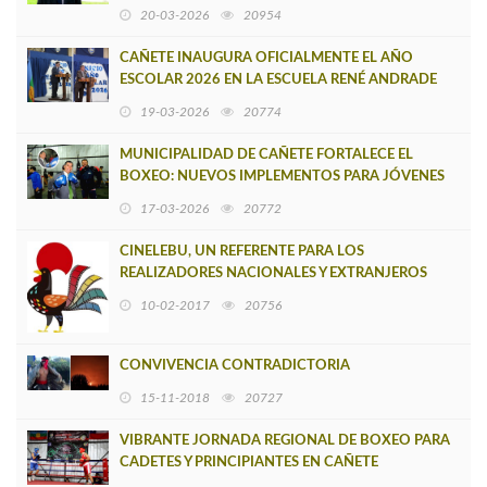
ENTREVISTA ÍNTIMA EN CAÑETE
20-03-2026
20954
CAÑETE INAUGURA OFICIALMENTE EL AÑO
ESCOLAR 2026 EN LA ESCUELA RENÉ ANDRADE
19-03-2026
20774
MUNICIPALIDAD DE CAÑETE FORTALECE EL
BOXEO: NUEVOS IMPLEMENTOS PARA JÓVENES
DEPORTISTAS
17-03-2026
20772
CINELEBU, UN REFERENTE PARA LOS
REALIZADORES NACIONALES Y EXTRANJEROS
10-02-2017
20756
CONVIVENCIA CONTRADICTORIA
15-11-2018
20727
VIBRANTE JORNADA REGIONAL DE BOXEO PARA
CADETES Y PRINCIPIANTES EN CAÑETE