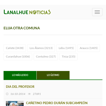
Toggl
navig
ELIJA OTRA COMUNA
Cañete (3438)
Los Álamos (3213)
Lebu (1495)
Arauco (1405)
Curanilahue (1006)
Contulmo (327)
Tirúa (235)
LO MÁS LEIDO
LO ÚLTIMO
DIA DEL PROFESOR
16-10-2014
27691
CAÑETINO PEDRO DURÁN SUBCAMPEÓN