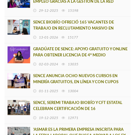
EMPLEO GRACIAS A LA GESTIÓN DE LA RED
SENCE?OMIL DEL BIOBÍO
29-12-2025
15198
SENCE BIOBÍO OFRECIÓ 165 VACANTES DE
TRABAJO EN RECLUTAMIENTO MASIVO EN
ALIANZA CON ARAMARK
13-01-2026
15177
GRADÚATE DE SENCE: APOYO GRATUITO Y ONLINE
PARA OBTENER LICENCIA DE 4° MEDIO
02-03-2024
13035
SENCE ANUNCIA OCHO NUEVOS CURSOS EN
MINERÍA GRATUITOS, EN LÍNEA Y CON CUPOS
ILIMITADOS
01-11-2025
13004
SENCE, SEREMI TRABAJO BIOBÍO Y CFT ESTATAL
CELEBRAN CERTIFICACIÓN DE 16
EMPRENDEDORES DEL GRAN CONCEPCIÓN
19-12-2025
12971
'ASMAR ES LA PRIMERA EMPRESA INSCRITA PARA