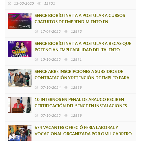
POR LAS EMPRESAS
13-03-2025
12901
SENCE BIOBÍO INVITA A POSTULAR A CURSOS
GRATUITOS DE EMPRENDIMIENTO EN
CONTULMO Y LOS ÁLAMOS
17-09-2025
12893
SENCE BIOBÍO INVITA A POSTULAR A BECAS QUE
POTENCIAN EMPLEABILIDAD DEL TALENTO
DIGITAL
15-10-2025
12891
SENCE ABRE INSCRIPCIONES A SUBSIDIOS DE
CONTRATACIÓN Y RETENCIÓN DE EMPLEO PARA
CONTRATISTAS Y SUBCONTRATISTAS DE HUACHI
07-10-2024
12889
10 INTERNOS EN PENAL DE ARAUCO RECIBEN
CERTIFICACIÓN DEL SENCE EN INSTALACIONES
ELÉCTRICAS
07-10-2025
12889
674 VACANTES OFRECIÓ FERIA LABORAL Y
VOCACIONAL ORGANIZADA POR OMIL CABRERO
Y RED SENCE BIOBÍO CENTRO