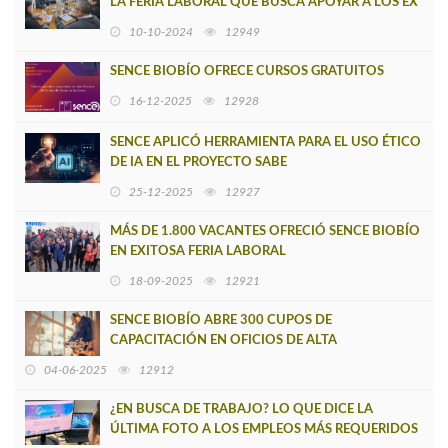
LA FERIA LABORAL QUE BUSCA APOYAR A LOS EX
TRABAJADORES DE HUACHIPATO'
10-10-2024
12949
SENCE BIOBÍO OFRECE CURSOS GRATUITOS
16-12-2025
12928
SENCE APLICÓ HERRAMIENTA PARA EL USO ÉTICO
DE IA EN EL PROYECTO SABE
25-12-2025
12927
MÁS DE 1.800 VACANTES OFRECIÓ SENCE BIOBÍO
EN EXITOSA FERIA LABORAL
18-09-2025
12921
SENCE BIOBÍO ABRE 300 CUPOS DE
CAPACITACIÓN EN OFICIOS DE ALTA
EMPLEABILIDAD Y POTENCIAL EMPRENDEDOR
04-06-2025
12912
¿EN BUSCA DE TRABAJO? LO QUE DICE LA
ÚLTIMA FOTO A LOS EMPLEOS MÁS REQUERIDOS