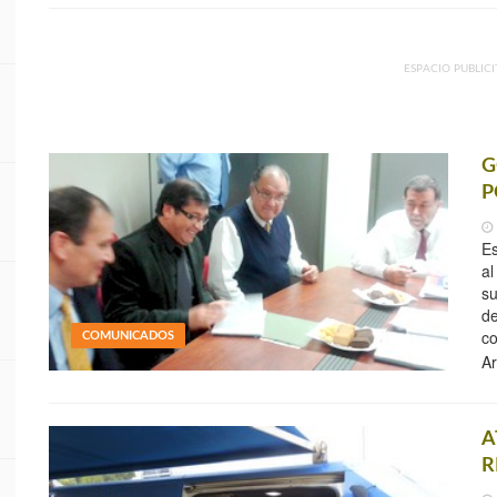
ESPACIO PUBLICI
G
P
Es
al
su
de
co
COMUNICADOS
A
A
R