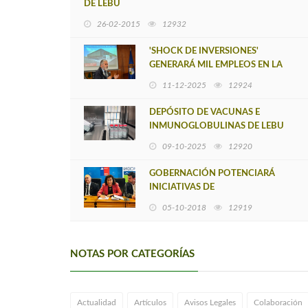
DE LEBU
26-02-2015
12932
'SHOCK DE INVERSIONES'
GENERARÁ MIL EMPLEOS EN LA
PROVINCIA DE ARAUCO
11-12-2025
12924
DEPÓSITO DE VACUNAS E
INMUNOGLOBULINAS DE LEBU
HA ENTREGADO MÁS DE 390 MIL
09-10-2025
12920
DOSIS A RECINTOS DE SALUD DE
LA PROVINCIA DE
GOBERNACIÓN POTENCIARÁ
INICIATIVAS DE
EMPRENDIMIENTOS
05-10-2018
12919
NOTAS POR CATEGORÍAS
Actualidad
Artículos
Avisos Legales
Colaboración