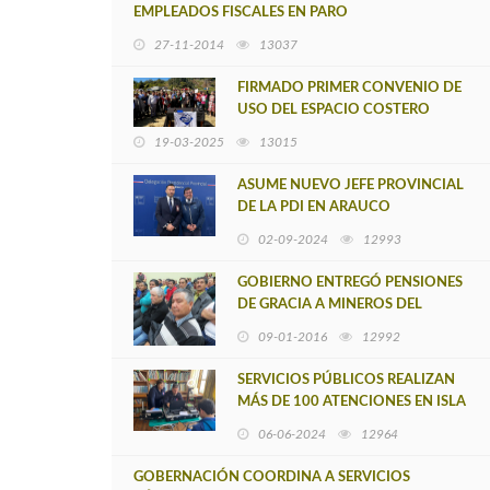
EMPLEADOS FISCALES EN PARO
27-11-2014
13037
FIRMADO PRIMER CONVENIO DE
USO DEL ESPACIO COSTERO
MARINO DE PUEBLOS
19-03-2025
13015
ORIGINARIOS (ECMPO) EN EL
BIOBÍO
ASUME NUEVO JEFE PROVINCIAL
DE LA PDI EN ARAUCO
02-09-2024
12993
GOBIERNO ENTREGÓ PENSIONES
DE GRACIA A MINEROS DEL
CARBÓN DE LA PROVINCIA DE
09-01-2016
12992
ARAUCO
SERVICIOS PÚBLICOS REALIZAN
MÁS DE 100 ATENCIONES EN ISLA
MOCHA
06-06-2024
12964
GOBERNACIÓN COORDINA A SERVICIOS