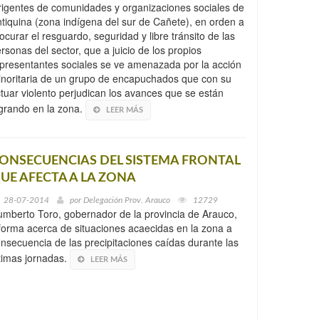
rigentes de comunidades y organizaciones sociales de
tiquina (zona indígena del sur de Cañete), en orden a
ocurar el resguardo, seguridad y libre tránsito de las
rsonas del sector, que a juicio de los propios
presentantes sociales se ve amenazada por la acción
noritaria de un grupo de encapuchados que con su
tuar violento perjudican los avances que se están
grando en la zona.
LEER MÁS
ONSECUENCIAS DEL SISTEMA FRONTAL
UE AFECTA A LA ZONA
28-07-2014
por
Delegación Prov. Arauco
12729
mberto Toro, gobernador de la provincia de Arauco,
forma acerca de situaciones acaecidas en la zona a
nsecuencia de las precipitaciones caídas durante las
timas jornadas.
LEER MÁS