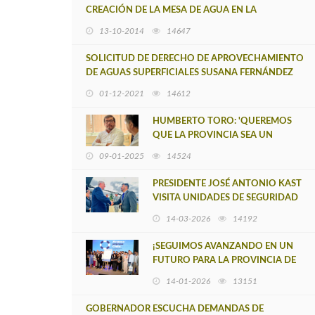
CREACIÓN DE LA MESA DE AGUA EN LA
PROVINCIA DE ARAUCO
13-10-2014
14647
SOLICITUD DE DERECHO DE APROVECHAMIENTO
DE AGUAS SUPERFICIALES SUSANA FERNÁNDEZ
01-12-2021
14612
HUMBERTO TORO: 'QUEREMOS
QUE LA PROVINCIA SEA UN
APORTE AL DESARROLLO DE LA
09-01-2025
14524
REGIÓN DEL BIOBÍO Y DEL PAÍS'
PRESIDENTE JOSÉ ANTONIO KAST
VISITA UNIDADES DE SEGURIDAD
EN LOS ÁLAMOS
14-03-2026
14192
¡SEGUIMOS AVANZANDO EN UN
FUTURO PARA LA PROVINCIA DE
ARAUCO!
14-01-2026
13151
GOBERNADOR ESCUCHA DEMANDAS DE