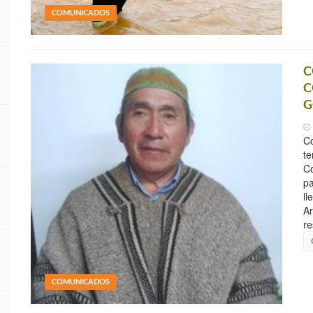
COMUNICADOS
C
C
G
Co
te
Co
pa
ll
Ar
re
COMUNICADOS