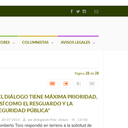
TORES
COLUMNISTAS
AVISOS LEGALES
Página
28
de
28
EL DIÁLOGO TIENE MÁXIMA PRIORIDAD,
SÍ COMO EL RESGUARDO Y LA
EGURIDAD PÚBLICA"
30-07-2014
por
Delegación Prov. Arauco
12748
mberto Toro respondió en terreno a la solicitud de