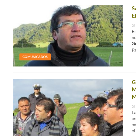
S
E
En
nu
Go
Pa
COMUNICADOS
G
M
M
La
es
co
el