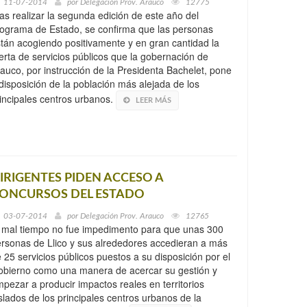
11-07-2014
por
Delegación Prov. Arauco
12775
as realizar la segunda edición de este año del
ograma de Estado, se confirma que las personas
tán acogiendo positivamente y en gran cantidad la
erta de servicios públicos que la gobernación de
auco, por instrucción de la Presidenta Bachelet, pone
disposición de la población más alejada de los
incipales centros urbanos.
LEER MÁS
IRIGENTES PIDEN ACCESO A
ONCURSOS DEL ESTADO
03-07-2014
por
Delegación Prov. Arauco
12765
 mal tiempo no fue impedimento para que unas 300
rsonas de Llico y sus alrededores accedieran a más
 25 servicios públicos puestos a su disposición por el
bierno como una manera de acercar su gestión y
pezar a producir impactos reales en territorios
slados de los principales centros urbanos de la