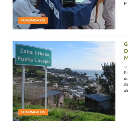
pr
COMUNICADOS
G
D
M
Es
do
di
a
COMUNICADOS