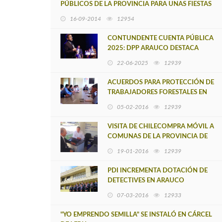
PÚBLICOS DE LA PROVINCIA PARA UNAS FIESTAS
PATRIAS SEGURAS Y EN ORDEN
16-09-2014
12954
CONTUNDENTE CUENTA PÚBLICA
2025: DPP ARAUCO DESTACA
AVANCES EN SEGURIDAD,
22-06-2025
12939
TURISMO Y JUSTICIA SOCIAL
ACUERDOS PARA PROTECCIÓN DE
TRABAJADORES FORESTALES EN
LA PROVINCIA DE ARAUCO
05-02-2016
12939
VISITA DE CHILECOMPRA MÓVIL A
COMUNAS DE LA PROVINCIA DE
ARAUCO
19-01-2016
12939
PDI INCREMENTA DOTACIÓN DE
DETECTIVES EN ARAUCO
07-03-2016
12933
"YO EMPRENDO SEMILLA" SE INSTALÓ EN CÁRCEL