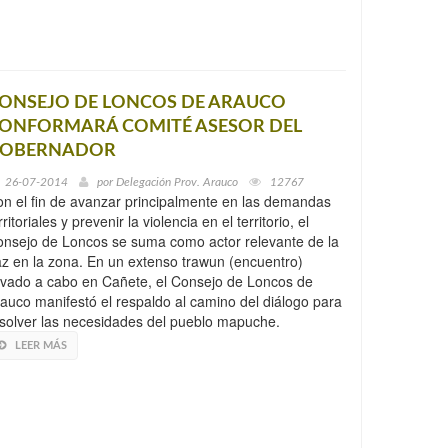
ONSEJO DE LONCOS DE ARAUCO
ONFORMARÁ COMITÉ ASESOR DEL
OBERNADOR
26-07-2014
por
Delegación Prov. Arauco
12767
n el fin de avanzar principalmente en las demandas
rritoriales y prevenir la violencia en el territorio, el
nsejo de Loncos se suma como actor relevante de la
z en la zona. En un extenso trawun (encuentro)
evado a cabo en Cañete, el Consejo de Loncos de
auco manifestó el respaldo al camino del diálogo para
solver las necesidades del pueblo mapuche.
LEER MÁS