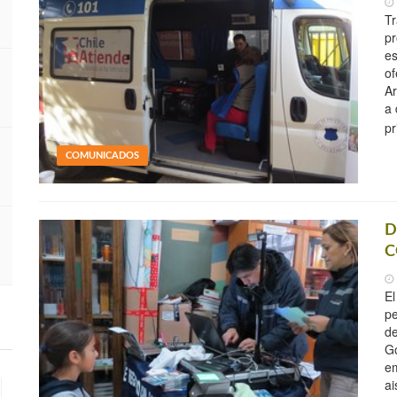
Tr
pr
es
of
Ar
a 
pr
COMUNICADOS
D
C
El
pe
de
Go
em
ai