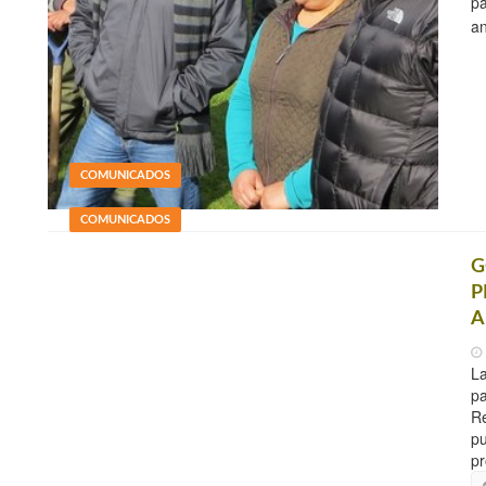
pa
an
COMUNICADOS
COMUNICADOS
G
P
A
La
pa
Re
pu
pr