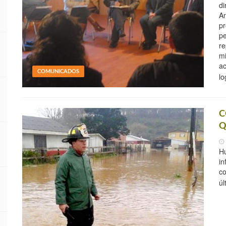
di
An
pr
pe
re
mi
ac
COMUNICADOS
lo
C
Q
Hu
in
co
úl