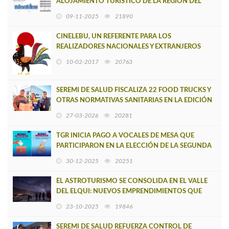
ALOJAMIENTO TURÍSTICO DE LA REGIÓN DEL
BIOBÍO DISMINUYERON 8,0%
09-11-2025
21890
CINELEBU, UN REFERENTE PARA LOS
REALIZADORES NACIONALES Y EXTRANJEROS
10-02-2017
20763
SEREMI DE SALUD FISCALIZA 22 FOOD TRUCKS Y
OTRAS NORMATIVAS SANITARIAS EN LA EDICIÓN
2026 DEL REC
27-03-2026
20281
TGR INICIA PAGO A VOCALES DE MESA QUE
PARTICIPARON EN LA ELECCIÓN DE LA SEGUNDA
VUELTA PRESIDENCIAL
30-12-2025
20251
EL ASTROTURISMO SE CONSOLIDA EN EL VALLE
DEL ELQUI: NUEVOS EMPRENDIMIENTOS QUE
PERMITEN VER ESTRELLAS DESDE LA COMUNIDAD
23-10-2025
19846
SEREMI DE SALUD REFUERZA CONTROL DE