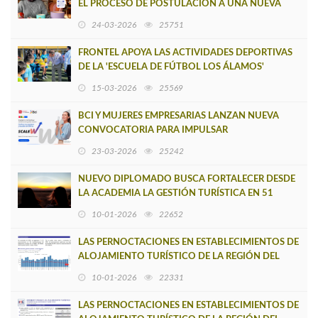
EL PROCESO DE POSTULACIÓN A UNA NUEVA
VERSIÓN DE MUJERES CON ENERGÍA
24-03-2026
25751
FRONTEL APOYA LAS ACTIVIDADES DEPORTIVAS
DE LA 'ESCUELA DE FÚTBOL LOS ÁLAMOS'
15-03-2026
25569
BCI Y MUJERES EMPRESARIAS LANZAN NUEVA
CONVOCATORIA PARA IMPULSAR
EMPRENDIMIENTOS LIDERADOS POR MUJERES
23-03-2026
25242
NUEVO DIPLOMADO BUSCA FORTALECER DESDE
LA ACADEMIA LA GESTIÓN TURÍSTICA EN 51
COMUNAS DEL PAÍS
10-01-2026
22652
LAS PERNOCTACIONES EN ESTABLECIMIENTOS DE
ALOJAMIENTO TURÍSTICO DE LA REGIÓN DEL
BIOBÍO DISMINUYERON 22,0% INTERANUAL
10-01-2026
22331
LAS PERNOCTACIONES EN ESTABLECIMIENTOS DE