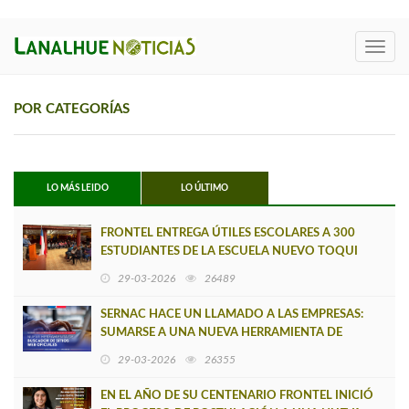
Toggl
navig
POR CATEGORÍAS
LO MÁS LEIDO
LO ÚLTIMO
FRONTEL ENTREGA ÚTILES ESCOLARES A 300
ESTUDIANTES DE LA ESCUELA NUEVO TOQUI
CAUPOLICÁN DE CAÑETE
29-03-2026
26489
SERNAC HACE UN LLAMADO A LAS EMPRESAS:
SUMARSE A UNA NUEVA HERRAMIENTA DE
BUSCADOR DE SITIOS WEB OFICIALES
29-03-2026
26355
EN EL AÑO DE SU CENTENARIO FRONTEL INICIÓ