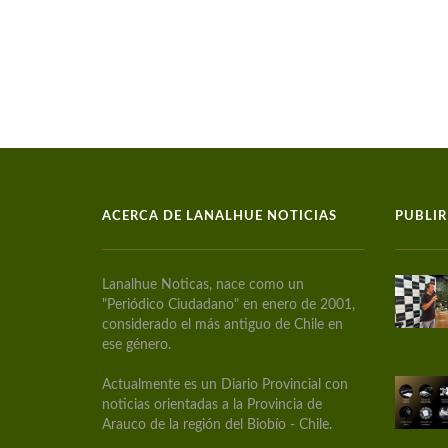
ACERCA DE LANALHUE NOTICIAS
PUBLIR
Lanalhue Noticas, nace como un
"Periódico Ciudadano" en enero de 2001,
considerado el más antiguo de Chile en
ese género.
Actualmente es un Diario Provincial con
noticias orientadas a la Provincia de
Arauco de la región del Biobío - Chile.