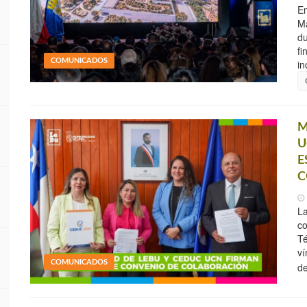
En
Ma
du
fi
COMUNICADOS
in
M
U
E
C
La
co
Té
ví
COMUNICADOS
de