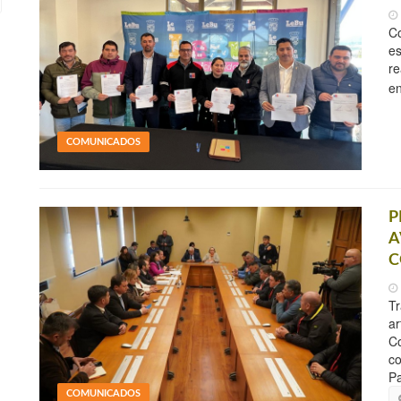
Co
es
re
en
COMUNICADOS
P
A
C
Tr
ar
Co
co
Pa
COMUNICADOS