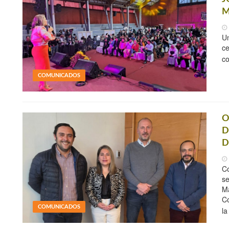
M
Un
ce
co
COMUNICADOS
O
D
D
Co
se
Ma
Co
COMUNICADOS
la