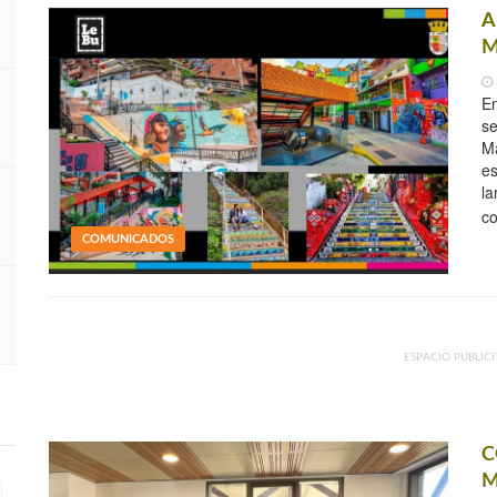
A
M
En
se
Ma
es
la
c
COMUNICADOS
ESPACIO PUBLICI
C
M