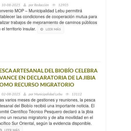
10-08-2025
por
Redacción
12905
nvenio MOP – Municipalidad Lebu permitirá
tablecer las condiciones de cooperación mutua para
alizar trabajos de mejoramiento de caminos públicos
 el territorio insular.
LEER MÁS
ESCA ARTESANAL DEL BIOBÍO CELEBRA
VANCE EN DECLARATORIA DE LA JIBIA
OMO RECURSO MIGRATORIO
02-08-2025
por
Municipalidad Lebu
13112
as varios meses de gestiones y reuniones, la pesca
tesanal del Biobío recibió una importante noticia. El
mité Científico Técnico Pesquero declaró a la jibia
mo un recurso migratorio y de alta movilidad en el
cífico Sur Oriental, según la evidencia disponible.
LEER MÁS