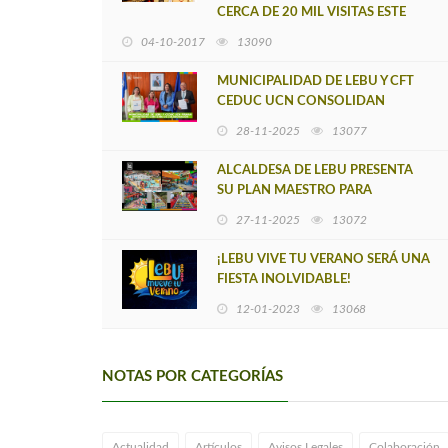
CERCA DE 20 MIL VISITAS ESTE
AÑO 2017
04-10-2017
13090
MUNICIPALIDAD DE LEBU Y CFT
CEDUC UCN CONSOLIDAN
ALIANZA ESTRATÉGICA MEDIANTE
28-11-2025
13077
FIRMA DE CONVENIO
ALCALDESA DE LEBU PRESENTA
SU PLAN MAESTRO PARA
TRANSFORMAR LEBU
27-11-2025
13072
¡LEBU VIVE TU VERANO SERÁ UNA
FIESTA INOLVIDABLE!
12-01-2023
13068
NOTAS POR CATEGORÍAS
Actualidad
Artículos
Avisos Legales
Colaboración