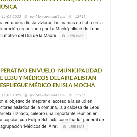
ÚSICA
11-05-2025
por
Municipalidad Lebu
12919
a verdadera fiesta vivieron las mamás de Lebu en la
lebración organizada por l a Municipalidad de Lebu
n motivo del Día de la Madre.
LEER MÁS
PERATIVO EN VUELO: MUNICIPALIDAD
E LEBU Y MÉDICOS DEL AIRE ALISTAN
ESPLIEGUE MÉDICO EN ISLA MOCHA
11-05-2025
por
Municipalidad Lebu
12956
n el objetivo de mejorar el acceso a la salud en
ctores aislados de la comuna, la alcaldesa de Lebu,
rcela Tiznado, celebró una importante reunión en
ncepción con Felipe Schlack, coordinador general de
 agrupación 'Médicos del Aire'.
LEER MÁS