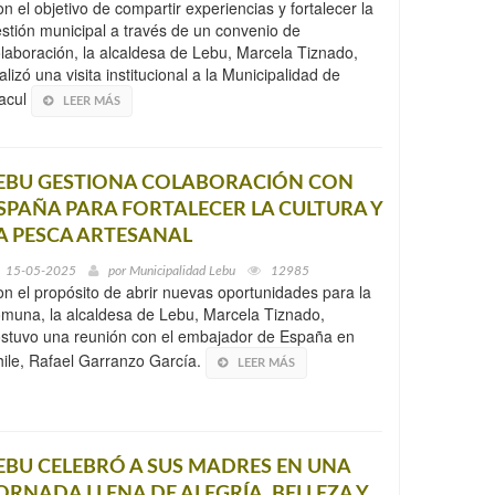
n el objetivo de compartir experiencias y fortalecer la
stión municipal a través de un convenio de
laboración, la alcaldesa de Lebu, Marcela Tiznado,
alizó una visita institucional a la Municipalidad de
acul
LEER MÁS
EBU GESTIONA COLABORACIÓN CON
SPAÑA PARA FORTALECER LA CULTURA Y
A PESCA ARTESANAL
15-05-2025
por
Municipalidad Lebu
12985
n el propósito de abrir nuevas oportunidades para la
muna, la alcaldesa de Lebu, Marcela Tiznado,
stuvo una reunión con el embajador de España en
ile, Rafael Garranzo García.
LEER MÁS
EBU CELEBRÓ A SUS MADRES EN UNA
ORNADA LLENA DE ALEGRÍA, BELLEZA Y