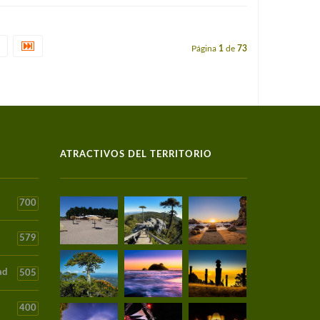
Página
1
de
73
ATRACTIVOS DEL TERRITORIO
700
579
ad
505
400