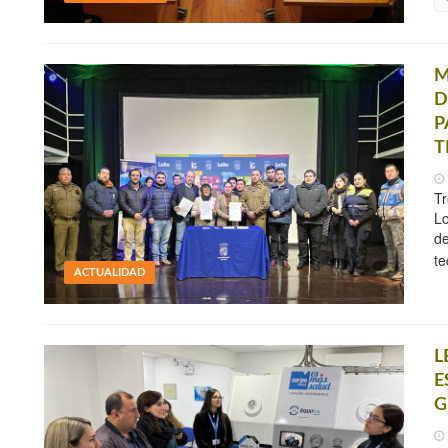
M
D
P
T
Tr
Lo
de
te
ACTUALIDAD
L
E
G