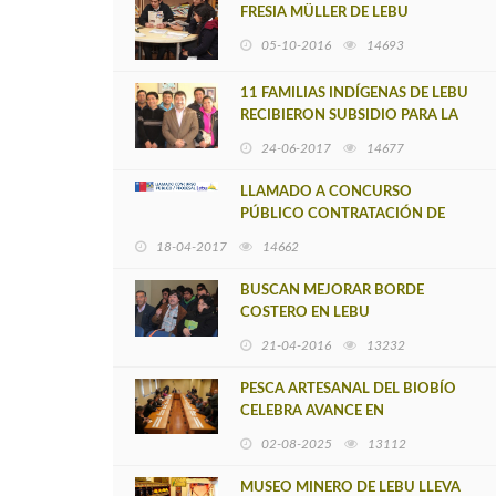
FRESIA MÜLLER DE LEBU
LANZARON SU PRIMERA REVISTA
05-10-2016
14693
LITERARIA
11 FAMILIAS INDÍGENAS DE LEBU
RECIBIERON SUBSIDIO PARA LA
ADQUISICIÓN DE TIERRAS
24-06-2017
14677
LLAMADO A CONCURSO
PÚBLICO CONTRATACIÓN DE
CARGO A HONORARIOS EN ISLA
18-04-2017
14662
MOCHA
BUSCAN MEJORAR BORDE
COSTERO EN LEBU
21-04-2016
13232
PESCA ARTESANAL DEL BIOBÍO
CELEBRA AVANCE EN
DECLARATORIA DE LA JIBIA
02-08-2025
13112
COMO RECURSO MIGRATORIO
MUSEO MINERO DE LEBU LLEVA