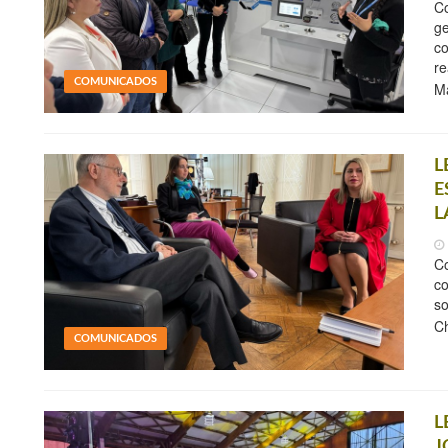
Co
ge
co
re
COMUNICADOS
M
L
E
L
Co
co
so
Ch
COMUNICADOS
L
J