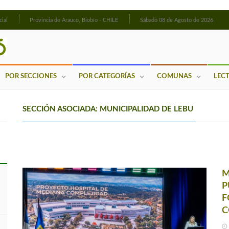
cial
Provincia de Arauco, Biobío - CHILE
Sábado 08 de Agosto de 2026
POR SECCIONES
POR CATEGORÍAS
COMUNAS
LEC
SECCIÓN ASOCIADA: MUNICIPALIDAD DE LEBU
M
P
F
C