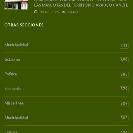
FARMACIA VETERINARIA AGRIVET: EL LUGAR PARA
LAS MASCOTAS DEL TERRITORIO ARAUCO CAÑETE
05-02-2026
23481
OTRAS SECCIONES
Municipalidad
731
Gobierno
699
Política
585
Economía
579
Miscelánea
509
Municipalidad
505
Cultura
426