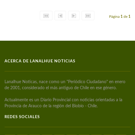
Página
1
de
1
ACERCA DE LANALHUE NOTICIAS
Lanalhue Noticas, nace como un "Periódico Ciudadano" en enero
de 2001, considerado el más antiguo de Chile en ese género.
Actualmente es un Diario Provincial con noticias orientadas a la
Provincia de Arauco de la región del Biobío - Chile.
REDES SOCIALES