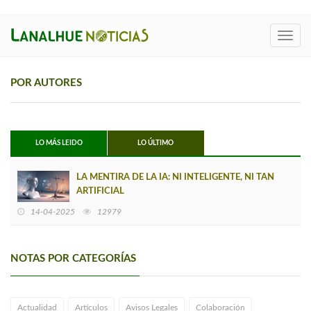
Toggl
navig
POR AUTORES
LO MÁS LEIDO
LO ÚLTIMO
LA MENTIRA DE LA IA: NI INTELIGENTE, NI TAN
ARTIFICIAL
14-04-2025
12979
NOTAS POR CATEGORÍAS
Actualidad
Artículos
Avisos Legales
Colaboración