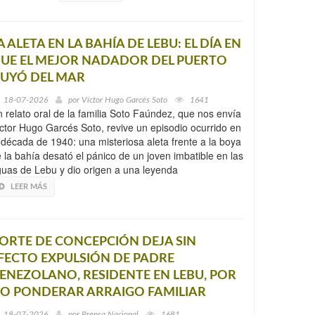
A ALETA EN LA BAHÍA DE LEBU: EL DÍA EN
UE EL MEJOR NADADOR DEL PUERTO
UYÓ DEL MAR
18-07-2026
por
Víctor Hugo Garcés Soto
1641
 relato oral de la familia Soto Faúndez, que nos envía
ctor Hugo Garcés Soto, revive un episodio ocurrido en
 década de 1940: una misteriosa aleta frente a la boya
 la bahía desató el pánico de un joven imbatible en las
uas de Lebu y dio origen a una leyenda
LEER MÁS
ORTE DE CONCEPCIÓN DEJA SIN
FECTO EXPULSIÓN DE PADRE
ENEZOLANO, RESIDENTE EN LEBU, POR
O PONDERAR ARRAIGO FAMILIAR
18-07-2026
por
Prensa Nacional
1681