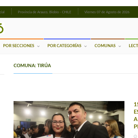
cial
Provincia de Arauco, Biobío - CHILE
Viernes 07 de Agosto de 2026
POR SECCIONES
POR CATEGORÍAS
COMUNAS
LEC
COMUNA: TIRÚA
1
E
A
P