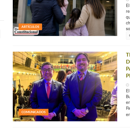
El
re
qu
ch
ARTÍCULOS
so
T
D
P
P
El
Bu
en
Re
COMUNICADOS
en