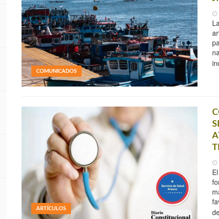
La
ar
pa
na
in
COMUNICADOS
C
S
A
T
El
fo
ma
fa
ARTÍCULOS
d