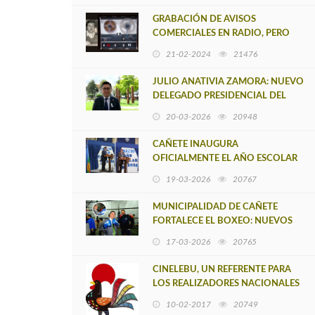
GRABACIÓN DE AVISOS
COMERCIALES EN RADIO, PERO
ANTES DE LOS 80
21-02-2024
21476
JULIO ANATIVIA ZAMORA: NUEVO
DELEGADO PRESIDENCIAL DEL
BIOBÍO NOS CONCEDE
20-03-2026
20948
ENTREVISTA ÍNTIMA EN CAÑETE
CAÑETE INAUGURA
OFICIALMENTE EL AÑO ESCOLAR
2026 EN LA ESCUELA RENÉ
19-03-2026
20767
ANDRADE
MUNICIPALIDAD DE CAÑETE
FORTALECE EL BOXEO: NUEVOS
IMPLEMENTOS PARA JÓVENES
17-03-2026
20765
DEPORTISTAS
CINELEBU, UN REFERENTE PARA
LOS REALIZADORES NACIONALES
Y EXTRANJEROS
10-02-2017
20749