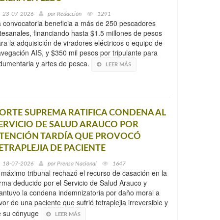
23-07-2026
por
Redacción
1291
 convocatoria beneficia a más de 250 pescadores
tesanales, financiando hasta $1.5 millones de pesos
ra la adquisición de viradores eléctricos o equipo de
vegación AIS, y $350 mil pesos por tripulante para
dumentaria y artes de pesca.
LEER MÁS
ORTE SUPREMA RATIFICA CONDENA AL
ERVICIO DE SALUD ARAUCO POR
TENCIÓN TARDÍA QUE PROVOCÓ
ETRAPLEJIA DE PACIENTE
18-07-2026
por
Prensa Nacional
1647
 máximo tribunal rechazó el recurso de casación en la
rma deducido por el Servicio de Salud Arauco y
ntuvo la condena indemnizatoria por daño moral a
vor de una paciente que sufrió tetraplejia irreversible y
e su cónyuge
LEER MÁS