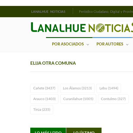
LANALHUE NOTICIAS
Periódico Ciudadano, Digital y Provin
POR ASOCIADOS
POR AUTORES
ELIJA OTRA COMUNA
Cañete (3437)
Los Álamos (3213)
Lebu (1494)
Arauco (1403)
Curanilahue (1005)
Contulmo (327)
Tirúa (235)