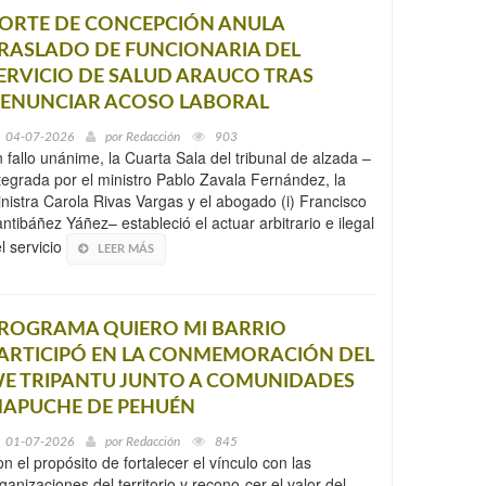
ORTE DE CONCEPCIÓN ANULA
RASLADO DE FUNCIONARIA DEL
ERVICIO DE SALUD ARAUCO TRAS
ENUNCIAR ACOSO LABORAL
04-07-2026
por
Redacción
903
 fallo unánime, la Cuarta Sala del tribunal de alzada –
tegrada por el ministro Pablo Zavala Fernández, la
nistra Carola Rivas Vargas y el abogado (i) Francisco
ntibáñez Yáñez– estableció el actuar arbitrario e ilegal
l servicio
LEER MÁS
ROGRAMA QUIERO MI BARRIO
ARTICIPÓ EN LA CONMEMORACIÓN DEL
E TRIPANTU JUNTO A COMUNIDADES
APUCHE DE PEHUÉN
01-07-2026
por
Redacción
845
n el propósito de fortalecer el vínculo con las
ganizaciones del territorio y recono-cer el valor del