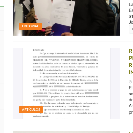
La
Es
$1
Jo
EDITORIAL
R
P
R
I
El
se
de
Ar
ARTÍCULOS
pr