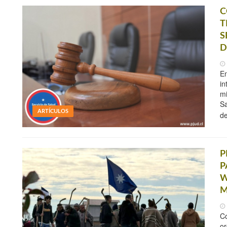
C
T
S
D
En
in
mi
Sa
ARTÍCULOS
de
P
P
W
M
Co
or