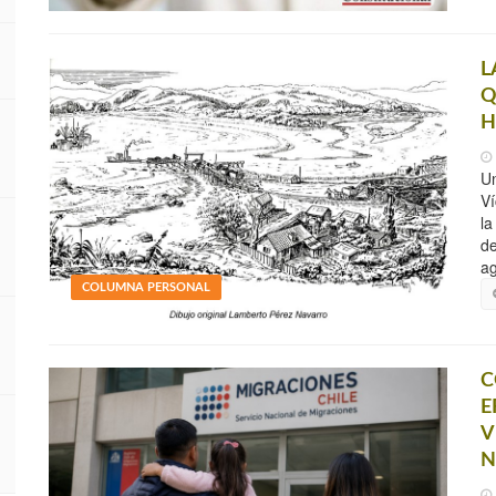
L
Q
H
Un
Ví
la
de
ag
COLUMNA PERSONAL
C
E
V
N