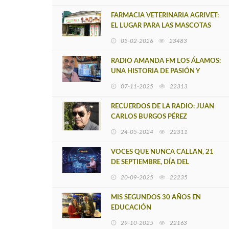
FARMACIA VETERINARIA AGRIVET:
EL LUGAR PARA LAS MASCOTAS
DEL TERRITORIO ARAUCO
05-02-2026
23483
CAÑETE
RADIO AMANDA FM LOS ÁLAMOS:
UNA HISTORIA DE PASIÓN Y
PERSEVERANCIA EN LAS ONDAS
07-11-2025
22313
RADIALES
RECUERDOS DE LA RADIO: JUAN
CARLOS BURGOS PÉREZ
24-05-2024
22311
VOCES QUE NUNCA CALLAN, 21
DE SEPTIEMBRE, DÍA DEL
TRABAJADOR RADIAL
20-09-2025
22235
MIS SEGUNDOS 30 AÑOS EN
EDUCACIÓN
29-10-2025
22163