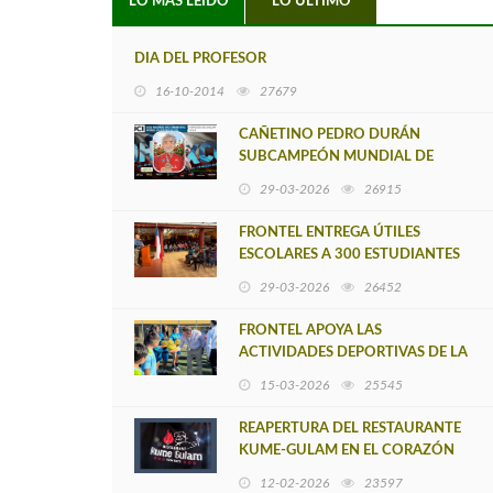
LO MÁS LEIDO
LO ÚLTIMO
DIA DEL PROFESOR
16-10-2014
27679
CAÑETINO PEDRO DURÁN
SUBCAMPEÓN MUNDIAL DE
MOUNTAIN BIKE 2026
29-03-2026
26915
FRONTEL ENTREGA ÚTILES
ESCOLARES A 300 ESTUDIANTES
DE LA ESCUELA NUEVO TOQUI
29-03-2026
26452
CAUPOLICÁN DE CAÑETE
FRONTEL APOYA LAS
ACTIVIDADES DEPORTIVAS DE LA
'ESCUELA DE FÚTBOL LOS
15-03-2026
25545
ÁLAMOS'
REAPERTURA DEL RESTAURANTE
KUME-GULAM EN EL CORAZÓN
DE CAÑETE
12-02-2026
23597