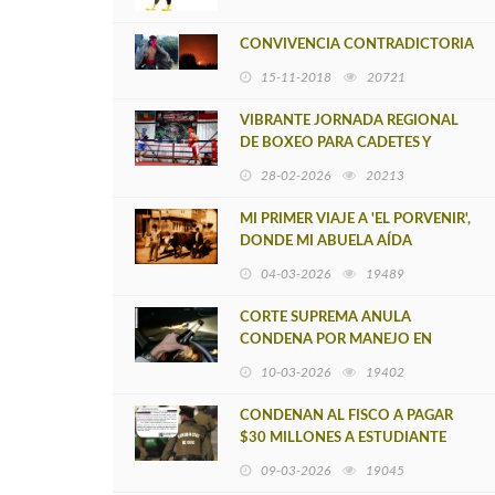
CONVIVENCIA CONTRADICTORIA
15-11-2018
20721
VIBRANTE JORNADA REGIONAL
DE BOXEO PARA CADETES Y
PRINCIPIANTES EN CAÑETE
28-02-2026
20213
MI PRIMER VIAJE A 'EL PORVENIR',
DONDE MI ABUELA AÍDA
04-03-2026
19489
CORTE SUPREMA ANULA
CONDENA POR MANEJO EN
ESTADO DE EBRIEDAD CON
10-03-2026
19402
RESULTADO DE MUERTE EN
CAÑETE
CONDENAN AL FISCO A PAGAR
$30 MILLONES A ESTUDIANTE
DETENIDO POR ERROR TRAS
09-03-2026
19045
CONFUSIÓN CON UN CAÑETINO