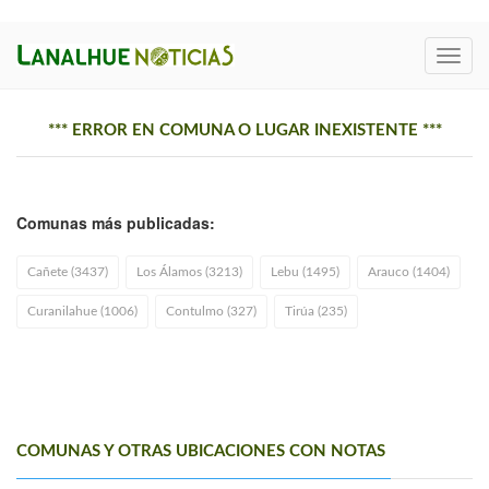
Toggl
navig
*** ERROR EN COMUNA O LUGAR INEXISTENTE ***
Comunas más publicadas:
Cañete (3437)
Los Álamos (3213)
Lebu (1495)
Arauco (1404)
Curanilahue (1006)
Contulmo (327)
Tirúa (235)
COMUNAS Y OTRAS UBICACIONES CON NOTAS