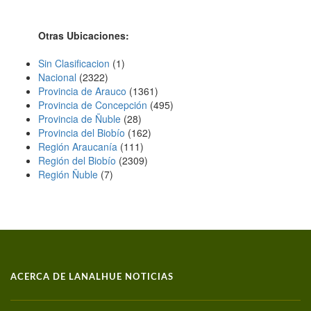
Otras Ubicaciones:
Sin Clasificacion
(1)
Nacional
(2322)
Provincia de Arauco
(1361)
Provincia de Concepción
(495)
Provincia de Ñuble
(28)
Provincia del Biobío
(162)
Región Araucaní­a
(111)
Región del Biobío
(2309)
Región Ñuble
(7)
ACERCA DE LANALHUE NOTICIAS