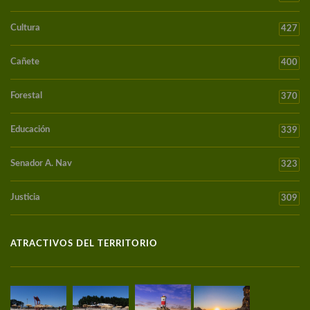
Cultura
427
Cañete
400
Forestal
370
Educación
339
Senador A. Nav
323
Justicia
309
ATRACTIVOS DEL TERRITORIO