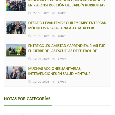
MINISTRA DE EDUCACIÓN CONSTATÓ AVANCES
EN RECONSTRUCCIÓN DEL JARDÍN BURBUJITAS
DEL MAR EN LIRQUÉN
27-03-2026
18803
DESAFÍO LEVANTEMOS CHILE Y CMPC ENTREGAN
MÓDULOS A SALA CUNA AFECTADA POR
INCENDIOS, ASEGURANDO EL RETORNO A CLASES
11-03-2026
18023
DE L
ENTRE GOLES, AMISTAD Y APRENDIZAJE: ASÍ FUE
EL CIERRE DE LAS ESCUELAS DE FÚTBOL DE
VERANO DE CMPC
12-03-2026
17998
MUCHAS ACCIONES SANITARIAS,
INTERVENCIONES EN SALUD MENTAL E
INMUNIZACIONES EN ZONAS AFECTADAS POR
12-02-2026
17995
SINIESTROS
NOTAS POR CATEGORÍAS