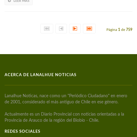
LEER MÁS
Página
1
de
759
ACERCA DE LANALHUE NOTICIAS
Lanalhue Noticas, nace como un "Periódico Ciudadano" en enero
de 2001, considerado el más antiguo de Chile en ese género.
Actualmente es un Diario Provincial con noticias orientadas a la
Provincia de Arauco de la región del Biobío - Chile.
REDES SOCIALES