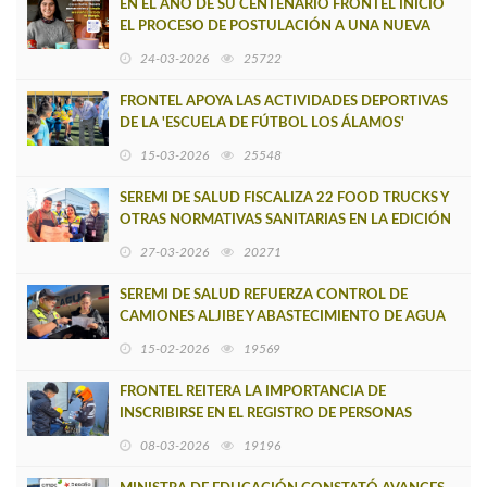
EN EL AÑO DE SU CENTENARIO FRONTEL INICIÓ
EL PROCESO DE POSTULACIÓN A UNA NUEVA
VERSIÓN DE MUJERES CON ENERGÍA
24-03-2026
25722
FRONTEL APOYA LAS ACTIVIDADES DEPORTIVAS
DE LA 'ESCUELA DE FÚTBOL LOS ÁLAMOS'
15-03-2026
25548
SEREMI DE SALUD FISCALIZA 22 FOOD TRUCKS Y
OTRAS NORMATIVAS SANITARIAS EN LA EDICIÓN
2026 DEL REC
27-03-2026
20271
SEREMI DE SALUD REFUERZA CONTROL DE
CAMIONES ALJIBE Y ABASTECIMIENTO DE AGUA
POTABLE RURAL
15-02-2026
19569
FRONTEL REITERA LA IMPORTANCIA DE
INSCRIBIRSE EN EL REGISTRO DE PERSONAS
ELECTRODEPENDIENTES
08-03-2026
19196