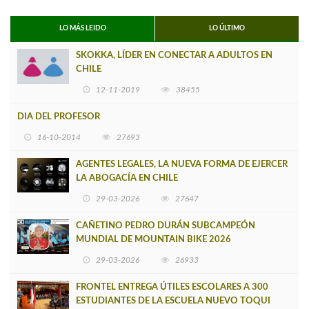
LO MÁS LEIDO
LO ÚLTIMO
SKOKKA, LÍDER EN CONECTAR A ADULTOS EN
CHILE
12-11-2019
38455
DIA DEL PROFESOR
16-10-2014
27693
AGENTES LEGALES, LA NUEVA FORMA DE EJERCER
LA ABOGACÍA EN CHILE
29-03-2026
27647
CAÑETINO PEDRO DURÁN SUBCAMPEÓN
MUNDIAL DE MOUNTAIN BIKE 2026
29-03-2026
26933
FRONTEL ENTREGA ÚTILES ESCOLARES A 300
ESTUDIANTES DE LA ESCUELA NUEVO TOQUI