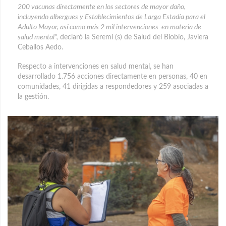
200 vacunas directamente en los sectores de mayor daño,
incluyendo albergues y Establecimientos de Larga Estadía para el
Adulto Mayor, así como más 2 mil intervenciones en materia de
salud mental”,
declaró la Seremi (s) de Salud del Biobío, Javiera
Ceballos Aedo.
Respecto a intervenciones en salud mental, se han
desarrollado 1.756 acciones directamente en personas, 40 en
comunidades, 41 dirigidas a respondedores y 259 asociadas a
la gestión.