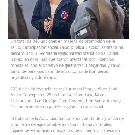
Un total de 349 acciones en materia de promoción de la
salud, participación social, salud pública y acción sanitaria ha
desarrollado la Secretaría Regional Ministerial de Salud del
Biobío, en comunas que fueron afectadas por incendios
forestales
, con el objetivo de garantizar la seguridad y salud,
tanto de personas damnificadas, como de bomberos,
brigadistas y voluntarios.
133 de las intervenciones radicaron en Penco, 79 en Tomé,
61 en Concepción, 28 en Florida, 18 en Laja, 14 en
Talcahuano, 3 en Hualqui, 1 en Coronel, 1 en Santa Juana y
11 comprometieron gestión regional o transversal.
El trabajo de la Autoridad Sanitaria da cuenta de vigilancia de
suministro de agua potable en zonas urbanas y rurales,
lugares de elaboración o expendio de alimentos, inspección