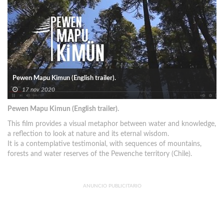
Pewen Mapu Kimun (English trailer).
17 nov 2020
Pewen Mapu Kimun (English trailer).
This film provides a visual metaphor between water and knowledge,
a reflection to look at nature and its eternal wisdom.
It is a contemplative testimonial, with sequences of mountains,
forests and water reserves of the Pewenche territory (Chile).
ANUNCIO PUBLICITARIO