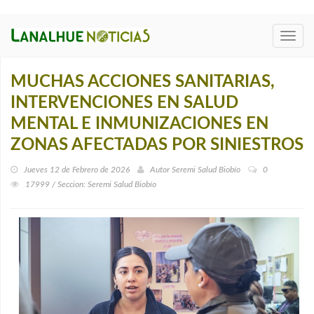
Toggl
navig
MUCHAS ACCIONES SANITARIAS,
INTERVENCIONES EN SALUD
MENTAL E INMUNIZACIONES EN
ZONAS AFECTADAS POR SINIESTROS
Jueves 12 de Febrero de 2026
Autor
Seremi Salud Biobío
0
17999 / Seccion: Seremi Salud Biobío