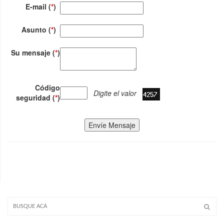
E-mail (
*
)
Asunto (
*
)
Su mensaje (
*
)
Código
Digite el valor
seguridad (
*
)
Envíe Mensaje