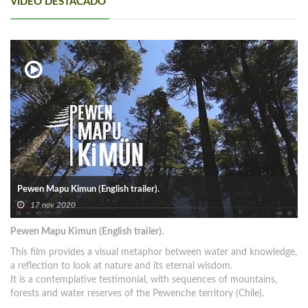
VIDEO DESTACADO
Pewen Mapu Kimun (English trailer).
17 nov 2020
Pewen Mapu Kimun (English trailer).
This film provides a visual metaphor between water and knowledge,
a reflection to look at nature and its eternal wisdom.
It is a contemplative testimonial, with sequences of mountains,
forests and water reserves of the Pewenche territory (Chile).