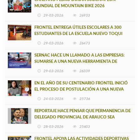
MUNDIAL DE MOUNTAIN BIKE 2026
29-03-2026
26933
FRONTEL ENTREGA ÚTILES ESCOLARES A 300
ESTUDIANTES DE LA ESCUELA NUEVO TOQUI
CAUPOLICÁN DE CAÑETE
29-03-2026
26473
SERNAC HACE UN LLAMADO A LAS EMPRESAS:
SUMARSE A UNA NUEVA HERRAMIENTA DE
BUSCADOR DE SITIOS WEB OFICIALES
29-03-2026
26339
EN EL AÑO DE SU CENTENARIO FRONTEL INICIÓ
EL PROCESO DE POSTULACIÓN A UNA NUEVA
VERSIÓN DE MUJERES CON ENERGÍA
24-03-2026
25736
REPORTAJE HACE PENSAR QUE PERMANENCIA DE
DELEGADO PROVINCIAL DE ARAUCO SEA
INSOSTENIBLE
28-03-2026
25603
FRONTEL APOYA LAS ACTIVIDADES DEPORTIVAS