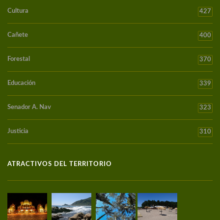
Cultura
427
Cañete
400
Forestal
370
Educación
339
Senador A. Nav
323
Justicia
310
ATRACTIVOS DEL TERRITORIO