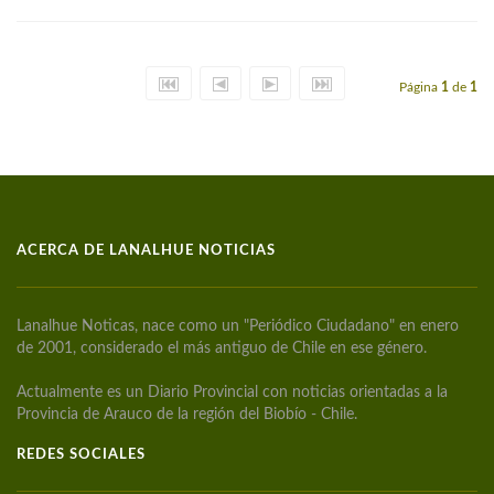
Página
1
de
1
ACERCA DE LANALHUE NOTICIAS
Lanalhue Noticas, nace como un "Periódico Ciudadano" en enero
de 2001, considerado el más antiguo de Chile en ese género.
Actualmente es un Diario Provincial con noticias orientadas a la
Provincia de Arauco de la región del Biobío - Chile.
REDES SOCIALES