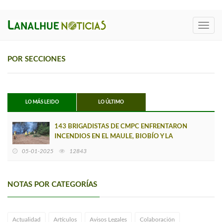
Toggl
navig
POR SECCIONES
LO MÁS LEIDO
LO ÚLTIMO
143 BRIGADISTAS DE CMPC ENFRENTARON
INCENDIOS EN EL MAULE, BIOBÍO Y LA
ARAUCANÍA
05-01-2025
12843
NOTAS POR CATEGORÍAS
Actualidad
Artículos
Avisos Legales
Colaboración