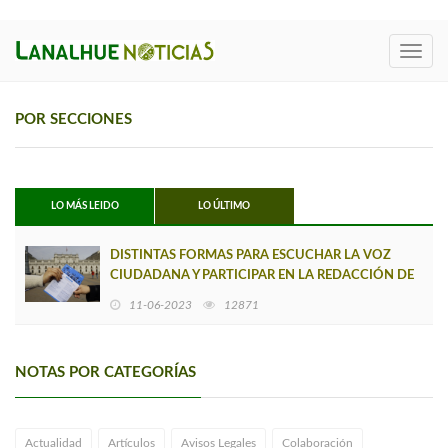
Toggl
navig
POR SECCIONES
LO MÁS LEIDO
LO ÚLTIMO
DISTINTAS FORMAS PARA ESCUCHAR LA VOZ
CIUDADANA Y PARTICIPAR EN LA REDACCIÓN DE
LA NUEVA CONSTITUCIÓN
11-06-2023
12871
NOTAS POR CATEGORÍAS
Actualidad
Artículos
Avisos Legales
Colaboración