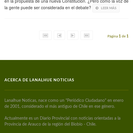
en la propuesta de una nueva Constitución. ¿Pero cómo la voz de
la gente puede ser considerada en el debate?
LEER MÁS
Página
1
de
1
ACERCA DE LANALHUE NOTICIAS
Lanalhue Noticas, nace como un "Periódico Ciudadano" en enero
de 2001, considerado el más antiguo de Chile en ese género.
Actualmente es un Diario Provincial con noticias orientadas a la
Provincia de Arauco de la región del Biobío - Chile.