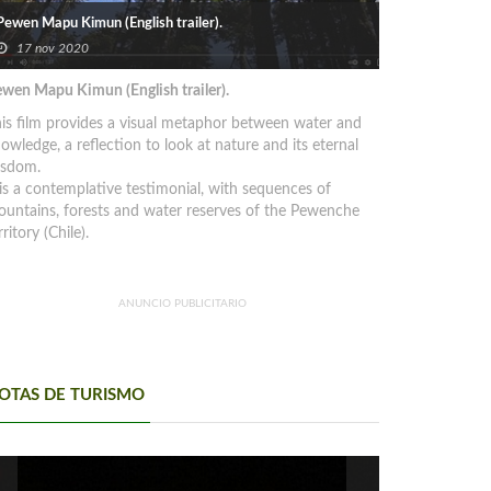
Pewen Mapu Kimun (English trailer).
17 nov 2020
wen Mapu Kimun (English trailer).
is film provides a visual metaphor between water and
owledge, a reflection to look at nature and its eternal
isdom.
 is a contemplative testimonial, with sequences of
untains, forests and water reserves of the Pewenche
rritory (Chile).
ANUNCIO PUBLICITARIO
OTAS DE TURISMO