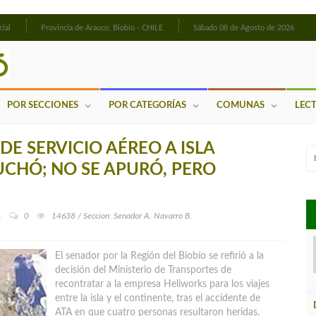
cial
Provincia de Arauco, Biobío - CHILE
Sábado 08 de Agosto de 2026
POR SECCIONES
POR CATEGORÍAS
COMUNAS
LEC
E SERVICIO AÉREO A ISLA
UCHÓ; NO SE APURÓ, PERO
.
0
14638 / Seccion: Senador A. Navarro B.
El senador por la Región del Biobío se refirió a la
decisión del Ministerio de Transportes de
recontratar a la empresa Heliworks para los viajes
entre la isla y el continente, tras el accidente de
ATA en que cuatro personas resultaron heridas.