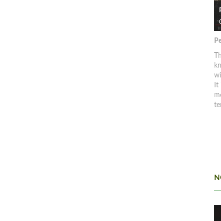
Pe
Th
kn
w
It
mo
te
N