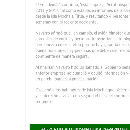
'Pero además', continuó, 'esta empresa, Aerotranspor
2011 y 2017, tal como establecen informes de la Dire
desde la Isla Mocha a Tirúa, y resultando 4 personas 
semanas con el reciente accidente'.
Navarro afirmó que, 'en cambio, el avión bimotor que
con miles de vuelos y personas transportadas sin nin
permanezca en el servicio porque hay garantía de segur
buena hora, pues hay personas que deben salir de man
continente de manera segura'.
Al finalizar, Navarro hizo un llamado al Gobierno seña
anterior empresa no cumplió y ocultó información y e
un parche para esta grave situación'.
'Escuchó a los habitantes de Isla Mocha que hicieron
y su derecho a viajar con seguridad hacia el contine
sentenció.
ACERCA DEL AUTOR (SENADOR A. NAVARRO B.)