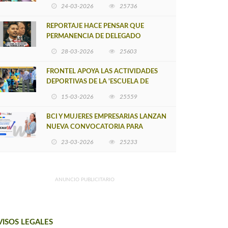
POSTULACIÓN A UNA NUEVA VERSIÓN
24-03-2026
25736
DE MUJERES CON ENERGÍA
REPORTAJE HACE PENSAR QUE
PERMANENCIA DE DELEGADO
PROVINCIAL DE ARAUCO SEA
28-03-2026
25603
INSOSTENIBLE
FRONTEL APOYA LAS ACTIVIDADES
DEPORTIVAS DE LA 'ESCUELA DE
FÚTBOL LOS ÁLAMOS'
15-03-2026
25559
BCI Y MUJERES EMPRESARIAS LANZAN
NUEVA CONVOCATORIA PARA
IMPULSAR EMPRENDIMIENTOS
23-03-2026
25233
LIDERADOS POR MUJERES
ANUNCIO PUBLICITARIO
VISOS LEGALES