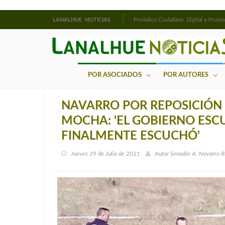
LANALHUE NOTICIAS
Periódico Ciudadano, Digital y Provin
POR ASOCIADOS
POR AUTORES
NAVARRO POR REPOSICIÓN D
MOCHA: 'EL GOBIERNO ESC
FINALMENTE ESCUCHÓ'
Jueves 29 de Julio de 2021
Autor
Senador A. Navarro B