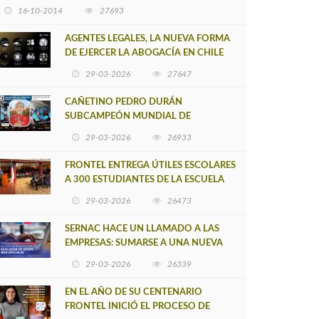
16-10-2014
27693
AGENTES LEGALES, LA NUEVA FORMA
DE EJERCER LA ABOGACÍA EN CHILE
29-03-2026
27647
CAÑETINO PEDRO DURÁN
SUBCAMPEÓN MUNDIAL DE
MOUNTAIN BIKE 2026
29-03-2026
26933
FRONTEL ENTREGA ÚTILES ESCOLARES
A 300 ESTUDIANTES DE LA ESCUELA
NUEVO TOQUI CAUPOLICÁN DE
29-03-2026
26473
CAÑETE
SERNAC HACE UN LLAMADO A LAS
EMPRESAS: SUMARSE A UNA NUEVA
HERRAMIENTA DE BUSCADOR DE
29-03-2026
26339
SITIOS WEB OFICIALES
EN EL AÑO DE SU CENTENARIO
FRONTEL INICIÓ EL PROCESO DE