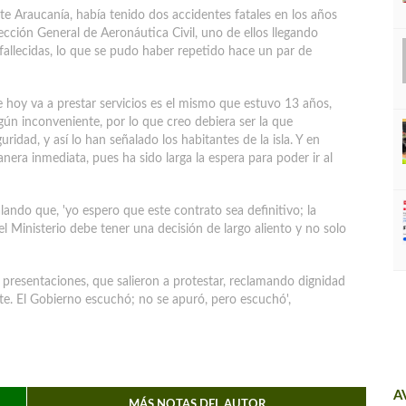
te Araucanía, había tenido dos accidentes fatales en los años
cción General de Aeronáutica Civil, uno de ellos llegando
fallecidas, lo que se pudo haber repetido hace un par de
 hoy va a prestar servicios es el mismo que estuvo 13 años,
gún inconveniente, por lo que creo debiera ser la que
idad, y así lo han señalado los habitantes de la isla. Y en
era inmediata, pues ha sido larga la espera para poder ir al
lando que, 'yo espero que este contrato sea definitivo; la
l Ministerio debe tener una decisión de largo aliento y no solo
 presentaciones, que salieron a protestar, reclamando dignidad
nte. El Gobierno escuchó; no se apuró, pero escuchó',
A
MÁS NOTAS DEL AUTOR