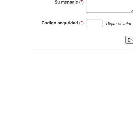
Su mensaje (
*
)
Código seguridad (
*
)
Digite el valor
En