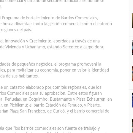
lo comercial y urbano de sectores tradicionales donde se
.
al Programa de Fortalecimiento de Barrios Comerciales,
que busca dinamizar tanto la gestión comercial como el entorno
regiones del país.
d, Innovación y Crecimiento, abordada a través de una
y de Vivienda y Urbanismo, estando Sercotec a cargo de su
idades de pequeños negocios, el programa promoverá la
es, para revitalizar su economía, poner en valor la identidad
ida de sus habitantes.
e un catastro elaborado por comités regionales, que los
rios Comerciales para su aprobación. Entre estos figuran
sta; Peñuelas, en Coquimbo; Bustamante y Plaza Echaurren, en
ar, en Pichilemu; el barrio Estación de Temuco, y Picarte,
marían Plaza San Francisco, de Curicó, y el barrio comercial de
la que “los barrios comerciales son fuente de trabajo y