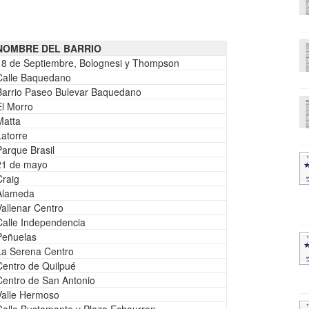
NOMBRE DEL BARRIO
18 de Septiembre, Bolognesi y Thompson
Calle Baquedano
Barrio Paseo Bulevar Baquedano
El Morro
Matta
Latorre
Parque Brasil
21 de mayo
Craig
Alameda
Vallenar Centro
Calle Independencia
Peñuelas
La Serena Centro
Centro de Quilpué
Centro de San Antonio
Valle Hermoso