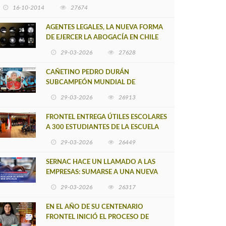
16-10-2014
27674
AGENTES LEGALES, LA NUEVA FORMA
DE EJERCER LA ABOGACÍA EN CHILE
29-03-2026
27628
CAÑETINO PEDRO DURÁN
SUBCAMPEÓN MUNDIAL DE
MOUNTAIN BIKE 2026
29-03-2026
26913
FRONTEL ENTREGA ÚTILES ESCOLARES
A 300 ESTUDIANTES DE LA ESCUELA
NUEVO TOQUI CAUPOLICÁN DE
29-03-2026
26449
CAÑETE
SERNAC HACE UN LLAMADO A LAS
EMPRESAS: SUMARSE A UNA NUEVA
HERRAMIENTA DE BUSCADOR DE
29-03-2026
26317
SITIOS WEB OFICIALES
EN EL AÑO DE SU CENTENARIO
FRONTEL INICIÓ EL PROCESO DE