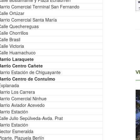
Calle Bustamante y Plaza Echaurren
Barrio Comercial Terminal San Fernando
Calle Ortúzar
Barrio Comercial Santa María
Calle Quechereguas
alle Chorrillos
alle Brasil
alle Victoria
Calle Huamachuco
Barrio Laraquete
Barrio Centro Cañete
Barrio Estación de Chiguayante
V
Barrio Centro de Contulmo
Explanada
Barrio Los Carrera
Barrio Comercial Ninhue
Barrio Aviador Acevedo
Barrio Estación
Calle Julio Sepúlveda-Avda. Prat
Barrio Estación
Sector Esmeralda
Picarte, Plazuela Berlín