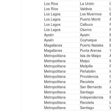
Los Ríos
La Unión
Los Ríos
Valdivia
Los Lagos
Los Muermos
Los Lagos
Puerto Montt
Los Lagos
Calbuco
Los Lagos
Osorno
Aysén
Aysén
Aysén
Coyhaique
Magallanes
Puerto Natales
Magallanes
Punta Arenas
Metropolitana
Isla de Maipo
A
Metropolitana
Maipú
Metropolitana
Melipilla
Metropolitana
Peñalolén
I
Metropolitana
Providencia
Metropolitana
Recoleta
Metropolitana
San Bernardo
Metropolitana
Santiago
Metropolitana
Independencia
Metropolitana
Recoleta
Metropolitana
Santiago
V