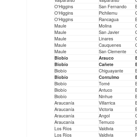
Valparaíso
Valparaíso
O'Higgins
San Fernando
O'Higgins
Pichilemu
O'Higgins
Rancagua
Maule
Molina
Maule
San Javier
C
Maule
Linares
C
Maule
Cauquenes
C
Maule
San Clemente
Biobío
Arauco
Biobío
Cañete
Biobío
Chiguayante
Biobío
Contulmo
Biobío
Tomé
Biobío
Antuco
Biobío
Ninhue
Araucanía
Villarrica
Araucanía
Victoria
Araucanía
Angol
Araucanía
Temuco
Los Ríos
Valdivia
Los Ríos
Valdivia