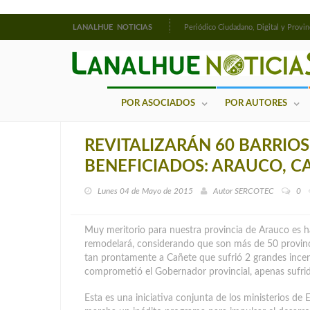
LANALHUE NOTICIAS
Periódico Ciudadano, Digital y Provin
POR ASOCIADOS
POR AUTORES
REVITALIZARÁN 60 BARRIOS
BENEFICIADOS: ARAUCO, 
Lunes 04 de Mayo de 2015
Autor
SERCOTEC
0
Muy meritorio para nuestra provincia de Arauco es 
remodelará, considerando que son más de 50 provinci
tan prontamente a Cañete que sufrió 2 grandes ince
comprometió el Gobernador provincial, apenas sufrid
Esta es una iniciativa conjunta de los ministerios d