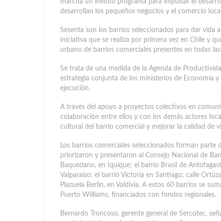
marcha un inédito programa para impulsar el desarrol
desarrollan los pequeños negocios y el comercio local
Sesenta son los barrios seleccionados para dar vida 
iniciativa que se realiza por primera vez en Chile y 
urbano de barrios comerciales presentes en todas las 
Se trata de una medida de la Agenda de Productivida
estrategia conjunta de los ministerios de Economía 
ejecución.
A través del apoyo a proyectos colectivos en comun
colaboración entre ellos y con los demás actores local
cultural del barrio comercial y mejorar la calidad de v
Los barrios comerciales seleccionados forman parte d
priorizaron y presentaron al Consejo Nacional de Bar
Baquedano, en Iquique; el barrio Brasil de Antofaga
Valparaíso; el barrio Victoria en Santiago; calle Ortúz
Plazuela Berlín, en Valdivia. A estos 60 barrios se su
Puerto Williams, financiados con fondos regionales.
Bernardo Troncoso, gerente general de Sercotec, seña