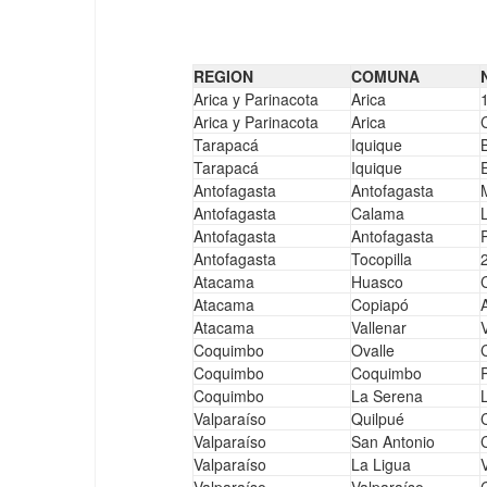
REGION
COMUNA
Arica y Parinacota
Arica
Arica y Parinacota
Arica
Tarapacá
Iquique
Tarapacá
Iquique
Antofagasta
Antofagasta
Antofagasta
Calama
Antofagasta
Antofagasta
Antofagasta
Tocopilla
Atacama
Huasco
Atacama
Copiapó
Atacama
Vallenar
Coquimbo
Ovalle
Coquimbo
Coquimbo
Coquimbo
La Serena
Valparaíso
Quilpué
Valparaíso
San Antonio
Valparaíso
La Ligua