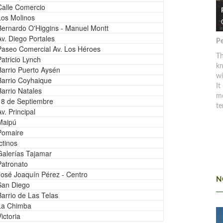
Calle Comercio
Los Molinos
Bernardo O'Higgins - Manuel Montt
Av. Diego Portales
Pe
Paseo Comercial Av. Los Héroes
Th
Patricio Lynch
kn
Barrio Puerto Aysén
w
Barrio Coyhaique
It
Barrio Natales
mo
18 de Septiembre
te
v. Principal
Maipú
Pomaire
ctinos
Galerías Tajamar
Patronato
José Joaquín Pérez - Centro
N
San Diego
Barrio de Las Telas
La Chimba
ictoria