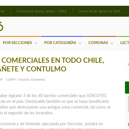
cial
Provincia de Arauco, Biobío - CHILE
Jueves 06 de Agosto de 2026
POR SECCIONES
POR CATEGORÍAS
COMUNAS
LEC
 COMERCIALES EN TODO CHILE,
CAÑETE Y CONTULMO
12889 / Seccion: Economía
haber logrado 3 de los 60 barrios comerciales que SERCOTEC
as en el país. Destacable también es que se haya beneficiado
ndios que destruyeron una antigua zona comercial, tal como se
o el segundo de los incendios.
e Economía y de Vivienda, ejecutada por Sercotec, pondrá en