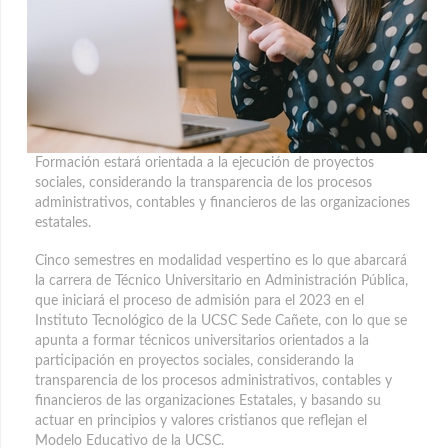
Formación estará orientada a la ejecución de proyectos
sociales, considerando la transparencia de los procesos
administrativos, contables y financieros de las organizaciones
estatales.
Cinco semestres en modalidad vespertino es lo que abarcará
la carrera de Técnico Universitario en Administración Pública,
que iniciará el proceso de admisión para el 2023 en el
Instituto Tecnológico de la UCSC Sede Cañete, con lo que se
apunta a formar técnicos universitarios orientados a la
participación en proyectos sociales, considerando la
transparencia de los procesos administrativos, contables y
financieros de las organizaciones Estatales, y basando su
actuar en principios y valores cristianos que reflejan el
Modelo Educativo de la UCSC.