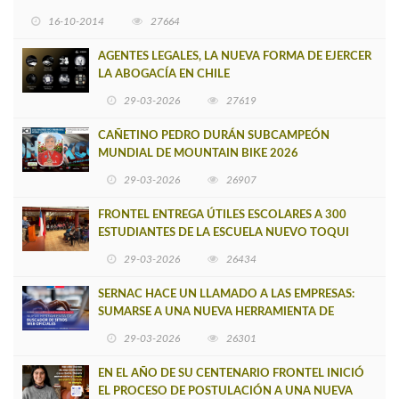
16-10-2014
27664
AGENTES LEGALES, LA NUEVA FORMA DE EJERCER
LA ABOGACÍA EN CHILE
29-03-2026
27619
CAÑETINO PEDRO DURÁN SUBCAMPEÓN
MUNDIAL DE MOUNTAIN BIKE 2026
29-03-2026
26907
FRONTEL ENTREGA ÚTILES ESCOLARES A 300
ESTUDIANTES DE LA ESCUELA NUEVO TOQUI
CAUPOLICÁN DE CAÑETE
29-03-2026
26434
SERNAC HACE UN LLAMADO A LAS EMPRESAS:
SUMARSE A UNA NUEVA HERRAMIENTA DE
BUSCADOR DE SITIOS WEB OFICIALES
29-03-2026
26301
EN EL AÑO DE SU CENTENARIO FRONTEL INICIÓ
EL PROCESO DE POSTULACIÓN A UNA NUEVA