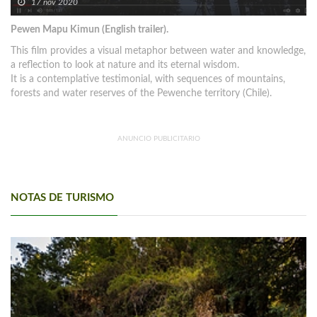
17 nov 2020
Pewen Mapu Kimun (English trailer).
This film provides a visual metaphor between water and knowledge,
a reflection to look at nature and its eternal wisdom.
It is a contemplative testimonial, with sequences of mountains,
forests and water reserves of the Pewenche territory (Chile).
ANUNCIO PUBLICITARIO
NOTAS DE TURISMO