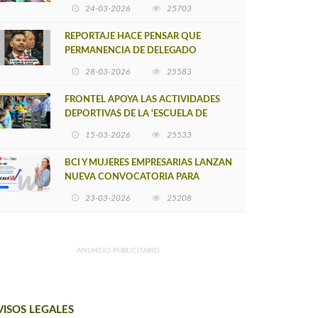
POSTULACIÓN A UNA NUEVA VERSIÓN
24-03-2026
25703
DE MUJERES CON ENERGÍA
REPORTAJE HACE PENSAR QUE
PERMANENCIA DE DELEGADO
PROVINCIAL DE ARAUCO SEA
28-03-2026
25583
INSOSTENIBLE
FRONTEL APOYA LAS ACTIVIDADES
DEPORTIVAS DE LA 'ESCUELA DE
FÚTBOL LOS ÁLAMOS'
15-03-2026
25533
BCI Y MUJERES EMPRESARIAS LANZAN
NUEVA CONVOCATORIA PARA
IMPULSAR EMPRENDIMIENTOS
23-03-2026
25208
LIDERADOS POR MUJERES
ANUNCIO PUBLICITARIO
VISOS LEGALES