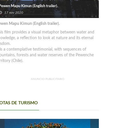
Pewen Mapu Kimun (English trailer).
17 nov 2020
wen Mapu Kimun (English trailer).
is film provides a visual metaphor between water and
owledge, a reflection to look at nature and its eternal
isdom.
 is a contemplative testimonial, with sequences of
untains, forests and water reserves of the Pewenche
rritory (Chile).
ANUNCIO PUBLICITARIO
OTAS DE TURISMO