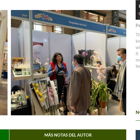
Pe
Th
kn
w
It
mo
te
N
MÁS NOTAS DEL AUTOR