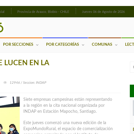
cial
Provincia de Arauco, Biobío - CHILE
Jueves 06 de Agosto de 2026
POR SECCIONES
POR CATEGORÍAS
COMUNAS
LEC
E LUCEN EN LA
12946 / Seccion: INDAP
Siete empresas campesinas están representando
a la región en la cita nacional organizada por
INDAP en Estación Mapocho, Santiago.
Este jueves comenzó una nueva edición de la
ExpoMundoRural, el espacio de comercialización