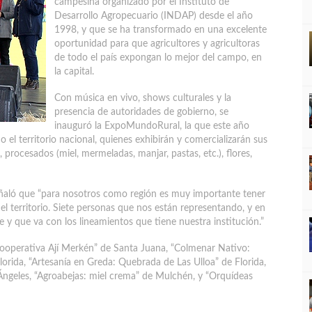
campesina organizado por el Instituto de
Desarrollo Agropecuario (INDAP) desde el año
1998, y que se ha transformado en una excelente
oportunidad para que agricultores y agricultoras
de todo el país expongan lo mejor del campo, en
la capital.
Con música en vivo, shows culturales y la
presencia de autoridades de gobierno, se
inauguró la ExpoMundoRural, la que este año
el territorio nacional, quienes exhibirán y comercializarán sus
 procesados (miel, mermeladas, manjar, pastas, etc.), flores,
eñaló que “para nosotros como región es muy importante tener
 territorio. Siete personas que nos están representando, y en
e y que va con los lineamientos que tiene nuestra institución.”
Cooperativa Ají Merkén” de Santa Juana, “Colmenar Nativo:
lorida, “Artesanía en Greda: Quebrada de Las Ulloa” de Florida,
ngeles, “Agroabejas: miel crema” de Mulchén, y “Orquídeas