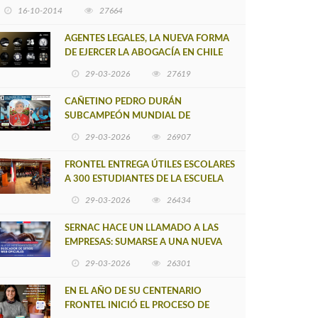
16-10-2014
27664
AGENTES LEGALES, LA NUEVA FORMA
DE EJERCER LA ABOGACÍA EN CHILE
29-03-2026
27619
CAÑETINO PEDRO DURÁN
SUBCAMPEÓN MUNDIAL DE
MOUNTAIN BIKE 2026
29-03-2026
26907
FRONTEL ENTREGA ÚTILES ESCOLARES
A 300 ESTUDIANTES DE LA ESCUELA
NUEVO TOQUI CAUPOLICÁN DE
29-03-2026
26434
CAÑETE
SERNAC HACE UN LLAMADO A LAS
EMPRESAS: SUMARSE A UNA NUEVA
HERRAMIENTA DE BUSCADOR DE
29-03-2026
26301
SITIOS WEB OFICIALES
EN EL AÑO DE SU CENTENARIO
FRONTEL INICIÓ EL PROCESO DE