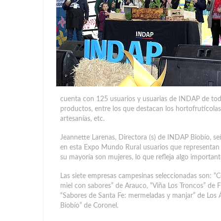
cuenta con 125 usuarios y usuarias de INDAP de todo 
productos, entre los que destacan los hortofrutícolas,
artesanías, etc.
Jeannette Larenas, Directora (s) de INDAP Biobío, s
en esta Expo Mundo Rural usuarios que representan el
su mayoría son mujeres, lo que refleja algo important
Las siete empresas campesinas seleccionadas son: “
miel con sabores” de Arauco, “Viña Los Troncos” de F
“Sabores de Santa Fe: mermeladas y manjar” de Los Á
Biobío” de Coronel.