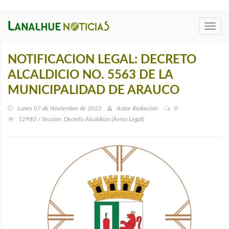
Toggl
navig
NOTIFICACION LEGAL: DECRETO
ALCALDICIO NO. 5563 DE LA
MUNICIPALIDAD DE ARAUCO
Lunes 07 de Noviembre de 2022
Autor
Redacción
0
12980 / Seccion: Decreto Alcaldicio (Aviso Legal)