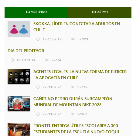
LO MÁS LEIDO
LO ÚLTIMO
SKOKKA, LÍDER EN CONECTAR A ADULTOS EN
CHILE
12-11-2019
37893
DIA DEL PROFESOR
16-10-2014
27664
AGENTES LEGALES, LA NUEVA FORMA DE EJERCER
LA ABOGACÍA EN CHILE
29-03-2026
27619
CAÑETINO PEDRO DURÁN SUBCAMPEÓN
MUNDIAL DE MOUNTAIN BIKE 2026
29-03-2026
26906
FRONTEL ENTREGA ÚTILES ESCOLARES A 300
ESTUDIANTES DE LA ESCUELA NUEVO TOQUI