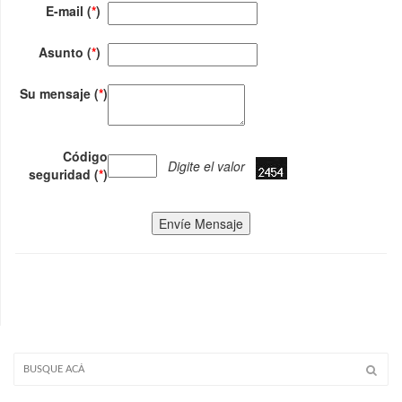
E-mail (
*
)
Asunto (
*
)
Su mensaje (
*
)
Código
Digite el valor
seguridad (
*
)
Envíe Mensaje