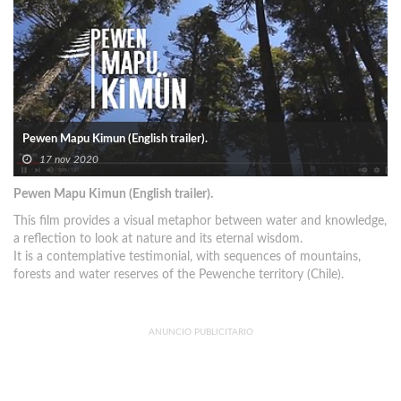
Pewen Mapu Kimun (English trailer).
17 nov 2020
Pewen Mapu Kimun (English trailer).
This film provides a visual metaphor between water and knowledge,
a reflection to look at nature and its eternal wisdom.
It is a contemplative testimonial, with sequences of mountains,
forests and water reserves of the Pewenche territory (Chile).
ANUNCIO PUBLICITARIO