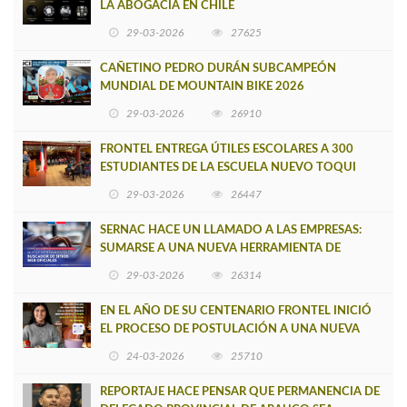
LA ABOGACÍA EN CHILE
29-03-2026
27625
CAÑETINO PEDRO DURÁN SUBCAMPEÓN
MUNDIAL DE MOUNTAIN BIKE 2026
29-03-2026
26910
FRONTEL ENTREGA ÚTILES ESCOLARES A 300
ESTUDIANTES DE LA ESCUELA NUEVO TOQUI
CAUPOLICÁN DE CAÑETE
29-03-2026
26447
SERNAC HACE UN LLAMADO A LAS EMPRESAS:
SUMARSE A UNA NUEVA HERRAMIENTA DE
BUSCADOR DE SITIOS WEB OFICIALES
29-03-2026
26314
EN EL AÑO DE SU CENTENARIO FRONTEL INICIÓ
EL PROCESO DE POSTULACIÓN A UNA NUEVA
VERSIÓN DE MUJERES CON ENERGÍA
24-03-2026
25710
REPORTAJE HACE PENSAR QUE PERMANENCIA DE