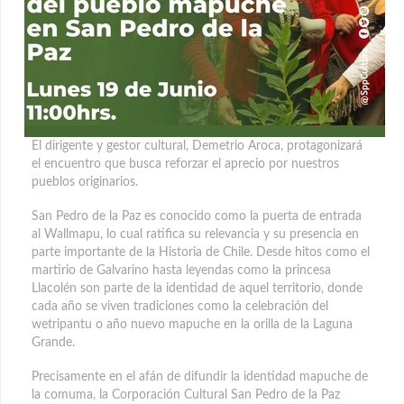
El dirigente y gestor cultural, Demetrio Aroca, protagonizará
el encuentro que busca reforzar el aprecio por nuestros
pueblos originarios.
San Pedro de la Paz es conocido como la puerta de entrada
al Wallmapu, lo cual ratifica su relevancia y su presencia en
parte importante de la Historia de Chile. Desde hitos como el
martirio de Galvarino hasta leyendas como la princesa
Llacolén son parte de la identidad de aquel territorio, donde
cada año se viven tradiciones como la celebración del
wetripantu o año nuevo mapuche en la orilla de la Laguna
Grande.
Precisamente en el afán de difundir la identidad mapuche de
la comuma, la Corporación Cultural San Pedro de la Paz