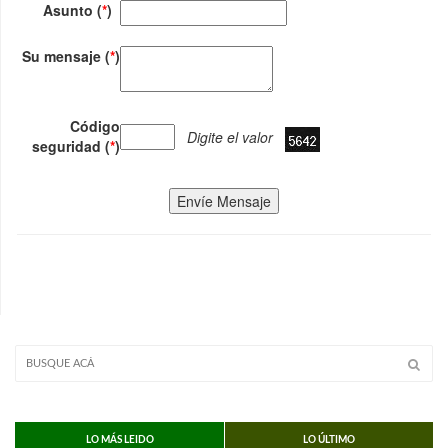
Asunto (
*
)
Su mensaje (
*
)
Código
Digite el valor
seguridad (
*
)
Envíe Mensaje
LO MÁS LEIDO
LO ÚLTIMO