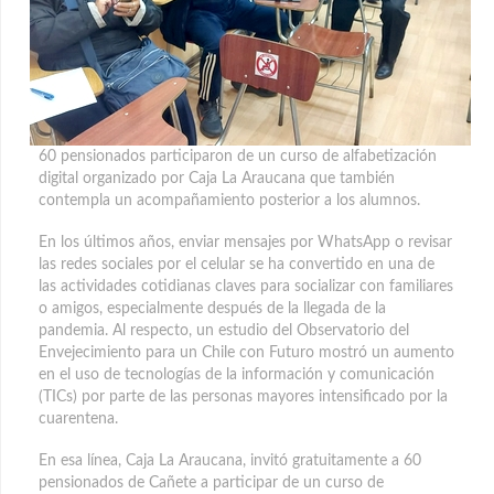
60 pensionados participaron de un curso de alfabetización
digital organizado por Caja La Araucana que también
contempla un acompañamiento posterior a los alumnos.
En los últimos años, enviar mensajes por WhatsApp o revisar
las redes sociales por el celular se ha convertido en una de
las actividades cotidianas claves para socializar con familiares
o amigos, especialmente después de la llegada de la
pandemia. Al respecto, un estudio del Observatorio del
Envejecimiento para un Chile con Futuro mostró un aumento
en el uso de tecnologías de la información y comunicación
(TICs) por parte de las personas mayores intensificado por la
cuarentena.
En esa línea, Caja La Araucana, invitó gratuitamente a 60
pensionados de Cañete a participar de un curso de