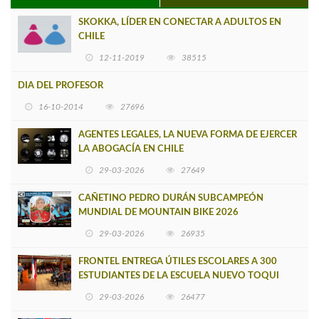
SKOKKA, LÍDER EN CONECTAR A ADULTOS EN
CHILE
12-11-2019
38515
DIA DEL PROFESOR
16-10-2014
27696
AGENTES LEGALES, LA NUEVA FORMA DE EJERCER
LA ABOGACÍA EN CHILE
29-03-2026
27649
CAÑETINO PEDRO DURÁN SUBCAMPEÓN
MUNDIAL DE MOUNTAIN BIKE 2026
29-03-2026
26935
FRONTEL ENTREGA ÚTILES ESCOLARES A 300
ESTUDIANTES DE LA ESCUELA NUEVO TOQUI
CAUPOLICÁN DE CAÑETE
29-03-2026
26477