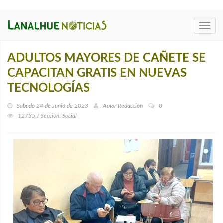
Toggl
navig
ADULTOS MAYORES DE CAÑETE SE
CAPACITAN GRATIS EN NUEVAS
TECNOLOGÍAS
Sábado 24 de Junio de 2023
Autor
Redacción
0
12735 / Seccion: Social