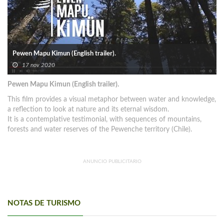
Pewen Mapu Kimun (English trailer).
17 nov 2020
Pewen Mapu Kimun (English trailer).
This film provides a visual metaphor between water and knowledge,
a reflection to look at nature and its eternal wisdom.
It is a contemplative testimonial, with sequences of mountains,
forests and water reserves of the Pewenche territory (Chile).
ANUNCIO PUBLICITARIO
NOTAS DE TURISMO