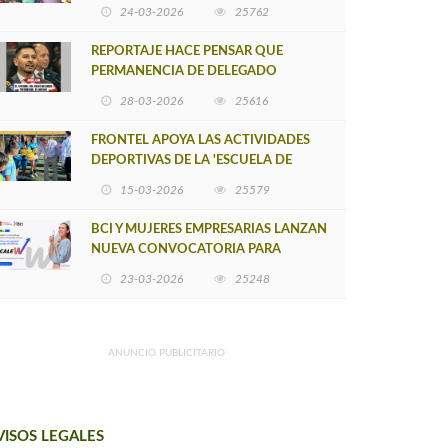
POSTULACIÓN A UNA NUEVA VERSIÓN
24-03-2026
25762
DE MUJERES CON ENERGÍA
REPORTAJE HACE PENSAR QUE
PERMANENCIA DE DELEGADO
PROVINCIAL DE ARAUCO SEA
28-03-2026
25616
INSOSTENIBLE
FRONTEL APOYA LAS ACTIVIDADES
DEPORTIVAS DE LA 'ESCUELA DE
FÚTBOL LOS ÁLAMOS'
15-03-2026
25579
BCI Y MUJERES EMPRESARIAS LANZAN
NUEVA CONVOCATORIA PARA
IMPULSAR EMPRENDIMIENTOS
23-03-2026
25248
LIDERADOS POR MUJERES
ANUNCIO PUBLICITARIO
VISOS LEGALES