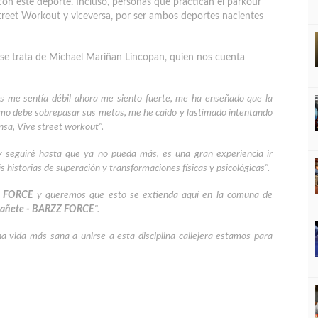
 con este deporte. Incluso, personas que practican el parkour
Street Workout y viceversa, por ser ambos deportes nacientes
se trata de Michael Mariñan Lincopan, quien nos cuenta
s me sentía débil ahora me siento fuerte, me ha enseñado que la
ismo debe sobrepasar sus metas, me he caído y lastimado intentando
nsa, Vive street workout".
 seguiré hasta que ya no pueda más, es una gran experiencia ir
historias de superación y transformaciones físicas y psicológicas".
Z FORCE
y queremos que esto se extienda aquí en la comuna de
Cañete - BARZZ FORCE
".
na vida más sana a unirse a esta disciplina callejera estamos para