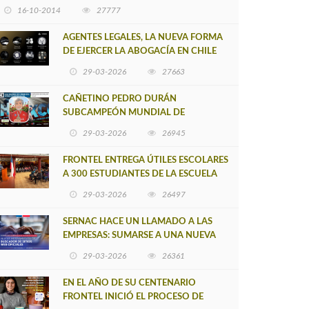
16-10-2014
27777
AGENTES LEGALES, LA NUEVA FORMA
DE EJERCER LA ABOGACÍA EN CHILE
29-03-2026
27663
CAÑETINO PEDRO DURÁN
SUBCAMPEÓN MUNDIAL DE
MOUNTAIN BIKE 2026
29-03-2026
26945
FRONTEL ENTREGA ÚTILES ESCOLARES
A 300 ESTUDIANTES DE LA ESCUELA
NUEVO TOQUI CAUPOLICÁN DE
29-03-2026
26497
CAÑETE
SERNAC HACE UN LLAMADO A LAS
EMPRESAS: SUMARSE A UNA NUEVA
HERRAMIENTA DE BUSCADOR DE
29-03-2026
26361
SITIOS WEB OFICIALES
EN EL AÑO DE SU CENTENARIO
FRONTEL INICIÓ EL PROCESO DE