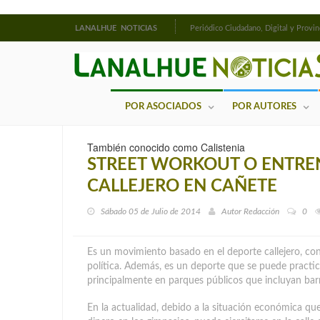
LANALHUE NOTICIAS
Periódico Ciudadano, Digital y Provin
POR ASOCIADOS
POR AUTORES
También conocido como Calistenia
STREET WORKOUT O ENTRE
CALLEJERO EN CAÑETE
Sábado 05 de Julio de 2014
Autor
Redacción
0
Es un movimiento basado en el deporte callejero, con
política. Además, es un deporte que se puede practica
principalmente en parques públicos que incluyan bar
En la actualidad, debido a la situación económica qu