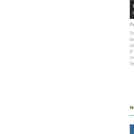
Pe
Th
kn
w
It
mo
te
N