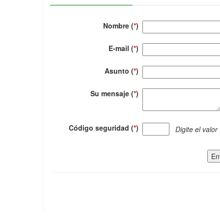
Nombre (
*
)
E-mail (
*
)
Asunto (
*
)
Su mensaje (
*
)
Código seguridad (
*
)
Digite el valor
En