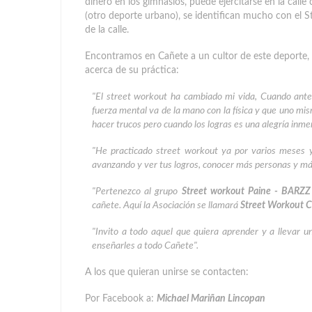
dinero en los gimnasios, puede ejercitarse en la calle
(otro deporte urbano), se identifican mucho con el 
de la calle.
Encontramos en Cañete a un cultor de este deporte, 
acerca de su práctica:
"El street workout ha cambiado mi vida, Cuando ante
fuerza mental va de la mano con la física y que uno m
hacer trucos pero cuando los logras es una alegría inme
"He practicado street workout ya por varios meses y
avanzando y ver tus logros, conocer más personas y más 
"Pertenezco al grupo
Street workout Paine - BARZ
cañete. Aquí la Asociación se llamará
Street Workout 
"Invito a todo aquel que quiera aprender y a llevar u
enseñarles a todo Cañete".
A los que quieran unirse se contacten:
Por Facebook a:
Michael Mariñan Lincopan