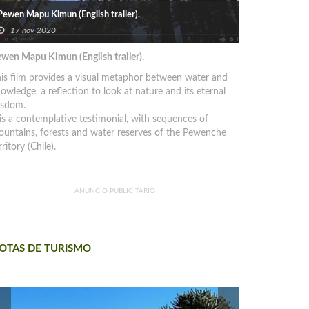
Pewen Mapu Kimun (English trailer).
17 nov 2020
wen Mapu Kimun (English trailer).
is film provides a visual metaphor between water and
owledge, a reflection to look at nature and its eternal
isdom.
 is a contemplative testimonial, with sequences of
untains, forests and water reserves of the Pewenche
rritory (Chile).
ANUNCIO PUBLICITARIO
OTAS DE TURISMO