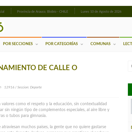
cial
Provincia de Arauco, Biobío - CHILE
Lunes 10 de Agosto de 2026
POR SECCIONES
POR CATEGORÍAS
COMUNAS
LEC
NAMIENTO DE CALLE O
12916 / Seccion: Deporte
 valores como el respeto y la educación, sin contextualidad
r sin ningún tipo de complementos especiales, al aire libre y
ras o tubos para gimnasia.
e atraviesan muchos países, la gente que no quiere gastarse