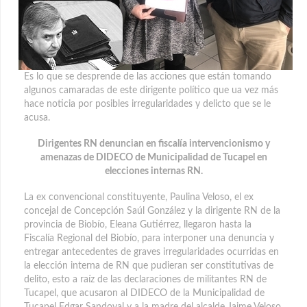
Es lo que se desprende de las acciones que están tomando
algunos camaradas de este dirigente político que ua vez más
hace noticia por posibles irregularidades y delicto que se le
acusa.
Dirigentes RN denuncian en fiscalía intervencionismo y
amenazas de DIDECO de Municipalidad de Tucapel en
elecciones internas RN.
La ex convencional constituyente, Paulina Veloso, el ex
concejal de Concepción Saúl González y la dirigente RN de la
provincia de Biobío, Eleana Gutiérrez, llegaron hasta la
Fiscalía Regional del Biobío, para interponer una denuncia y
entregar antecedentes de graves irregularidades ocurridas en
la elección interna de RN que pudieran ser constitutivas de
delito, esto a raíz de las declaraciones de militantes RN de
Tucapel, que acusaron al DIDECO de la Municipalidad de
Tucapel Edgar Sandoval y a la madre del alcalde Jaime Veloso,