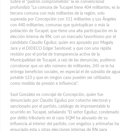
Sobre el “padrón comprometido” la ex convencional
profundizó “La comuna de Tucapel tiene 404 militantes, es la
tercera comuna con más militantes de la región, solo
superada por Concepción con 511 militantes y Los Ángeles
con 440 militantes, comunas que quintuplican o más la
población de Tucapel, que tiene una alta participación en la
elección interna de RN, con un marcado favoritismo por el
candidato Claudio Eguiluz, quien era apoyado por Magaly
Jara y el DIDECO Edgar Sandoval; y que con una rápida
revisión por el portal de transparencia activa de la
Municipalidad de Tucapel, a raíz de las denuncias, pudimos
corroborar que un alto número de militantes, 245 se le ha
entrega beneficios sociales, en especial el de subsidio de agua
potable 123 y que en ningún caso pueden ser utilizados
como medida de presión e influencia”.
Saúl González ex concejal de Concepción, quien fue
denunciado por Claudio Eguiluz por cohecho electoral y
sancionado por el partido, catálogo de impresentable lo
ocurrido en Tucapel, señalando “El señor Eguiluz, condenado
por delito tributario en el caso SQM ha abusado de su
influencia al interior del partido, con engaños y artimañas ha
ensuciado esta y otras elecciones internas de RN para