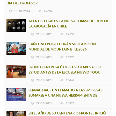
DIA DEL PROFESOR
16-10-2014
27684
AGENTES LEGALES, LA NUEVA FORMA DE EJERCER
LA ABOGACÍA EN CHILE
29-03-2026
27637
CAÑETINO PEDRO DURÁN SUBCAMPEÓN
MUNDIAL DE MOUNTAIN BIKE 2026
29-03-2026
26921
FRONTEL ENTREGA ÚTILES ESCOLARES A 300
ESTUDIANTES DE LA ESCUELA NUEVO TOQUI
CAUPOLICÁN DE CAÑETE
29-03-2026
26462
SERNAC HACE UN LLAMADO A LAS EMPRESAS:
SUMARSE A UNA NUEVA HERRAMIENTA DE
BUSCADOR DE SITIOS WEB OFICIALES
29-03-2026
26328
EN EL AÑO DE SU CENTENARIO FRONTEL INICIÓ