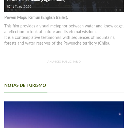
Pewen Mapu Kimun (English trailer).
17 nov 2020
Pewen Mapu Kimun (English trailer).
This film provides a visual metaphor between water and knowledge,
a reflection to look at nature and its eternal wisdom.
It is a contemplative testimonial, with sequences of mountains,
forests and water reserves of the Pewenche territory (Chile).
ANUNCIO PUBLICITARIO
NOTAS DE TURISMO