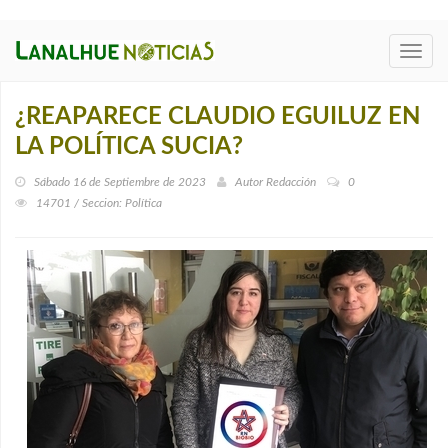
Toggl
navig
¿REAPARECE CLAUDIO EGUILUZ EN
LA POLÍTICA SUCIA?
Sábado 16 de Septiembre de 2023
Autor
Redacción
0
14701 / Seccion: Política