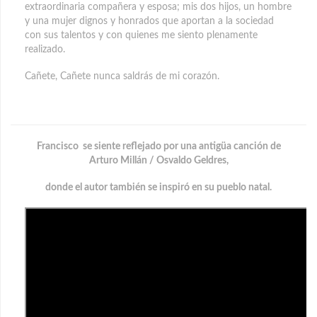
extraordinaria compañera y esposa; mis dos hijos, un hombre
y una mujer dignos y honrados que aportan a la sociedad
con sus talentos y con quienes me siento plenamente
realizado.
Cañete, Cañete nunca saldrás de mi corazón.
Francisco se siente reflejado por una antigüa canción de
Arturo Millán / Osvaldo Geldres,
donde el autor también se inspiró en su pueblo natal.