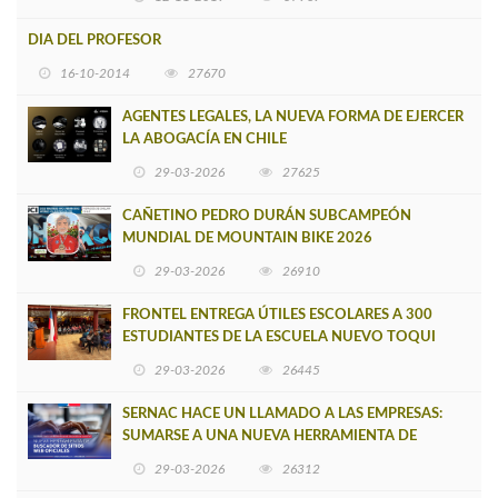
DIA DEL PROFESOR
16-10-2014
27670
AGENTES LEGALES, LA NUEVA FORMA DE EJERCER
LA ABOGACÍA EN CHILE
29-03-2026
27625
CAÑETINO PEDRO DURÁN SUBCAMPEÓN
MUNDIAL DE MOUNTAIN BIKE 2026
29-03-2026
26910
FRONTEL ENTREGA ÚTILES ESCOLARES A 300
ESTUDIANTES DE LA ESCUELA NUEVO TOQUI
CAUPOLICÁN DE CAÑETE
29-03-2026
26445
SERNAC HACE UN LLAMADO A LAS EMPRESAS:
SUMARSE A UNA NUEVA HERRAMIENTA DE
BUSCADOR DE SITIOS WEB OFICIALES
29-03-2026
26312