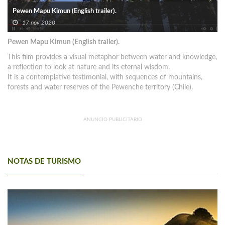
Pewen Mapu Kimun (English trailer).
17 nov 2020
Pewen Mapu Kimun (English trailer).
This film provides a visual metaphor between water and knowledge,
a reflection to look at nature and its eternal wisdom.
It is a contemplative testimonial, with sequences of mountains,
forests and water reserves of the Pewenche territory (Chile).
ANUNCIO PUBLICITARIO
NOTAS DE TURISMO