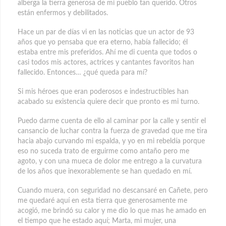
alberga la tierra generosa de mi pueblo tan querido. Otros
están enfermos y debilitados.
Hace un par de días vi en las noticias que un actor de 93
años que yo pensaba que era eterno, había fallecido; él
estaba entre mis preferidos. Ahí me di cuenta que todos o
casi todos mis actores, actrices y cantantes favoritos han
fallecido. Entonces… ¿qué queda para mí?
Si mis héroes que eran poderosos e indestructibles han
acabado su existencia quiere decir que pronto es mi turno.
Puedo darme cuenta de ello al caminar por la calle y sentir el
cansancio de luchar contra la fuerza de gravedad que me tira
hacia abajo curvando mi espalda, y yo en mi rebeldía porque
eso no suceda trato de erguirme como antaño pero me
agoto, y con una mueca de dolor me entrego a la curvatura
de los años que inexorablemente se han quedado en mí.
Cuando muera, con seguridad no descansaré en Cañete, pero
me quedaré aquí en esta tierra que generosamente me
acogió, me brindó su calor y me dio lo que mas he amado en
el tiempo que he estado aquí; Marta, mi mujer, una