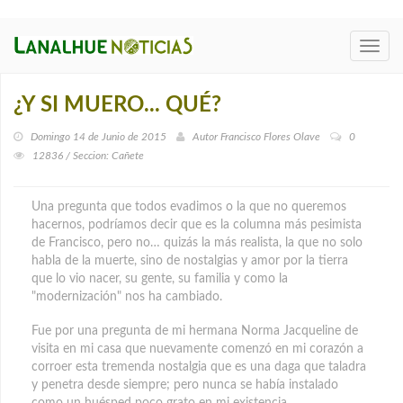
Toggl
navig
¿Y SI MUERO... QUÉ?
Domingo 14 de Junio de 2015
Autor
Francisco Flores Olave
0
12836 / Seccion: Cañete
Una pregunta que todos evadimos o la que no queremos
hacernos, podríamos decir que es la columna más pesimista
de Francisco, pero no… quizás la más realista, la que no solo
habla de la muerte, sino de nostalgias y amor por la tierra
que lo vio nacer, su gente, su familia y como la
"modernización" nos ha cambiado.
Fue por una pregunta de mi hermana Norma Jacqueline de
visita en mi casa que nuevamente comenzó en mi corazón a
corroer esta tremenda nostalgia que es una daga que taladra
y penetra desde siempre; pero nunca se había instalado
como un huésped poco grato en mi existencia.