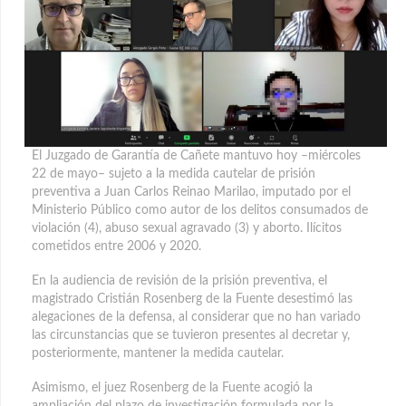
El Juzgado de Garantía de Cañete mantuvo hoy –miércoles
22 de mayo– sujeto a la medida cautelar de prisión
preventiva a Juan Carlos Reinao Marilao, imputado por el
Ministerio Público como autor de los delitos consumados de
violación (4), abuso sexual agravado (3) y aborto.
Ilícitos
cometidos entre 2006 y 2020.
En la audiencia de revisión de la prisión preventiva, el
magistrado Cristián Rosenberg de la Fuente desestimó las
alegaciones de la defensa, al considerar que no han variado
las circunstancias que se tuvieron presentes al decretar y,
posteriormente, mantener la medida cautelar.
Asimismo, el juez Rosenberg de la Fuente acogió la
ampliación del plazo de investigación formulada por la