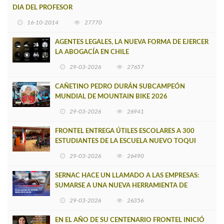
DIA DEL PROFESOR
16-10-2014
27770
AGENTES LEGALES, LA NUEVA FORMA DE EJERCER
LA ABOGACÍA EN CHILE
29-03-2026
27657
CAÑETINO PEDRO DURÁN SUBCAMPEÓN
MUNDIAL DE MOUNTAIN BIKE 2026
29-03-2026
26941
FRONTEL ENTREGA ÚTILES ESCOLARES A 300
ESTUDIANTES DE LA ESCUELA NUEVO TOQUI
CAUPOLICÁN DE CAÑETE
29-03-2026
26490
SERNAC HACE UN LLAMADO A LAS EMPRESAS:
SUMARSE A UNA NUEVA HERRAMIENTA DE
BUSCADOR DE SITIOS WEB OFICIALES
29-03-2026
26356
EN EL AÑO DE SU CENTENARIO FRONTEL INICIÓ