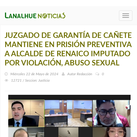
Toggl
navig
JUZGADO DE GARANTÍA DE CAÑETE
MANTIENE EN PRISIÓN PREVENTIVA
A ALCALDE DE RENAICO IMPUTADO
POR VIOLACIÓN, ABUSO SEXUAL
Miércoles 22 de Mayo de 2024
Autor
Redacción
0
12721 / Seccion: Justicia