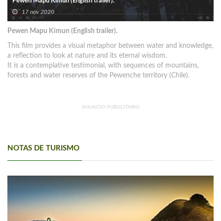
Pewen Mapu Kimun (English trailer).
17 nov 2020
Pewen Mapu Kimun (English trailer).
This film provides a visual metaphor between water and knowledge,
a reflection to look at nature and its eternal wisdom.
It is a contemplative testimonial, with sequences of mountains,
forests and water reserves of the Pewenche territory (Chile).
ANUNCIO PUBLICITARIO
NOTAS DE TURISMO