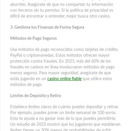
aburrido. Asegúrate de que no compartan tu información
con terceros sin tu permiso. Si la política de privacidad es
difícil de encontrar o entender, mejor busca otro casino.
3. Gestiona tus Finanzas de Forma Segura
Métodos de Pago Seguros
Usa métodos de pago reconocidos como tarjetas de crédito,
PayPal o criptomonedas. Estos métodos ofrecen mayor
protección contra fraudes. En 2023, más del 60% de los
fraudes en casinos en línea involucraron métodos de pago
menos seguros. Para mayor seguridad, asegúrate de que
estás jugando en un
casino online fiable
que utilice estos
métodos de pago.
Límites de Depósito y Retiro
Establece límites claros de cuánto puedes depositar y retirar.
Por ejemplo, puedes poner un límite semanal de 100 euros.
Esto te ayuda a no gastar más de lo que puedes permitirte.
Un estudio de 2023 mostró que los jugadores que establecen
límites tienen un 30% menos de probabilidades de sufrir