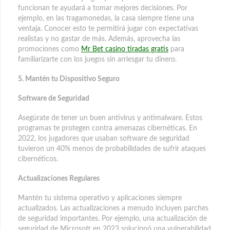
funcionan te ayudará a tomar mejores decisiones. Por
ejemplo, en las tragamonedas, la casa siempre tiene una
ventaja. Conocer esto te permitirá jugar con expectativas
realistas y no gastar de más. Además, aprovecha las
promociones como
Mr Bet casino tiradas gratis
para
familiarizarte con los juegos sin arriesgar tu dinero.
5. Mantén tu Dispositivo Seguro
Software de Seguridad
Asegúrate de tener un buen antivirus y antimalware. Estos
programas te protegen contra amenazas cibernéticas. En
2022, los jugadores que usaban software de seguridad
tuvieron un 40% menos de probabilidades de sufrir ataques
cibernéticos.
Actualizaciones Regulares
Mantén tu sistema operativo y aplicaciones siempre
actualizados. Las actualizaciones a menudo incluyen parches
de seguridad importantes. Por ejemplo, una actualización de
seguridad de Microsoft en 2023 solucionó una vulnerabilidad