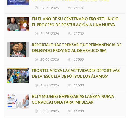
BUSCADOR DE SITIOS WEB OFICIALES
29-03-2026
26301
EN EL AÑO DE SU CENTENARIO FRONTEL INICIÓ
EL PROCESO DE POSTULACIÓN A UNA NUEVA
VERSIÓN DE MUJERES CON ENERGÍA
24-03-2026
25702
REPORTAJE HACE PENSAR QUE PERMANENCIA DE
DELEGADO PROVINCIAL DE ARAUCO SEA
INSOSTENIBLE
28-03-2026
25583
FRONTEL APOYA LAS ACTIVIDADES DEPORTIVAS
DE LA 'ESCUELA DE FÚTBOL LOS ÁLAMOS'
15-03-2026
25533
BCI Y MUJERES EMPRESARIAS LANZAN NUEVA
CONVOCATORIA PARA IMPULSAR
EMPRENDIMIENTOS LIDERADOS POR MUJERES
23-03-2026
25208