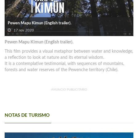
Pewen Mapu Kimun (English trailer).
17 nov 2020
Pewen Mapu Kimun (English trailer).
This film provides a visual metaphor between water and knowledge,
a reflection to look at nature and its eternal wisdom.
It is a contemplative testimonial, with sequences of mountains,
forests and water reserves of the Pewenche territory (Chile).
ANUNCIO PUBLICITARIO
NOTAS DE TURISMO