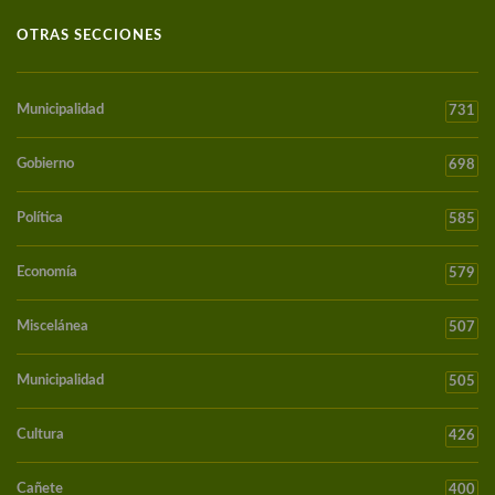
OTRAS SECCIONES
Municipalidad
731
Gobierno
698
Política
585
Economía
579
Miscelánea
507
Municipalidad
505
Cultura
426
Cañete
400