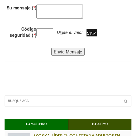
Su mensaje (
*
)
Código
Digite el valor
seguridad (
*
)
Envíe Mensaje
LO MÁS LEIDO
LO ÚLTIMO