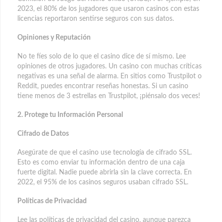
2023, el 80% de los jugadores que usaron casinos con estas
licencias reportaron sentirse seguros con sus datos.
Opiniones y Reputación
No te fíes solo de lo que el casino dice de sí mismo. Lee
opiniones de otros jugadores. Un casino con muchas críticas
negativas es una señal de alarma. En sitios como Trustpilot o
Reddit, puedes encontrar reseñas honestas. Si un casino
tiene menos de 3 estrellas en Trustpilot, ¡piénsalo dos veces!
2. Protege tu Información Personal
Cifrado de Datos
Asegúrate de que el casino use tecnología de cifrado SSL.
Esto es como enviar tu información dentro de una caja
fuerte digital. Nadie puede abrirla sin la clave correcta. En
2022, el 95% de los casinos seguros usaban cifrado SSL.
Políticas de Privacidad
Lee las políticas de privacidad del casino, aunque parezca