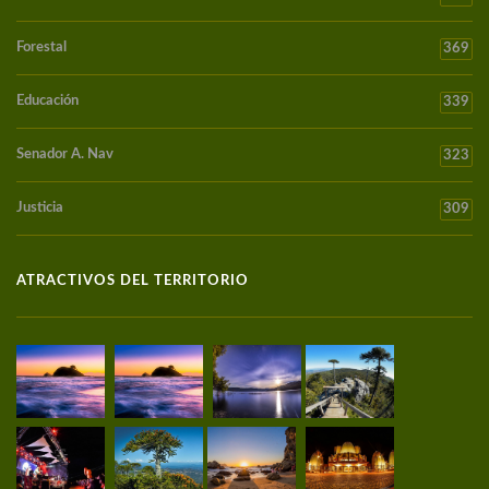
Forestal
369
Educación
339
Senador A. Nav
323
Justicia
309
ATRACTIVOS DEL TERRITORIO