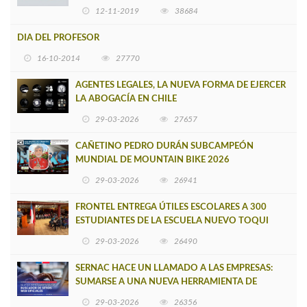
12-11-2019
38684
DIA DEL PROFESOR
16-10-2014
27770
AGENTES LEGALES, LA NUEVA FORMA DE EJERCER
LA ABOGACÍA EN CHILE
29-03-2026
27657
CAÑETINO PEDRO DURÁN SUBCAMPEÓN
MUNDIAL DE MOUNTAIN BIKE 2026
29-03-2026
26941
FRONTEL ENTREGA ÚTILES ESCOLARES A 300
ESTUDIANTES DE LA ESCUELA NUEVO TOQUI
CAUPOLICÁN DE CAÑETE
29-03-2026
26490
SERNAC HACE UN LLAMADO A LAS EMPRESAS:
SUMARSE A UNA NUEVA HERRAMIENTA DE
BUSCADOR DE SITIOS WEB OFICIALES
29-03-2026
26356