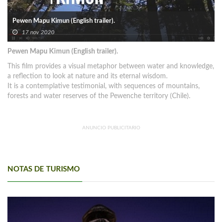
Pewen Mapu Kimun (English trailer).
17 nov 2020
Pewen Mapu Kimun (English trailer).
This film provides a visual metaphor between water and knowledge,
a reflection to look at nature and its eternal wisdom.
It is a contemplative testimonial, with sequences of mountains,
forests and water reserves of the Pewenche territory (Chile).
ANUNCIO PUBLICITARIO
NOTAS DE TURISMO