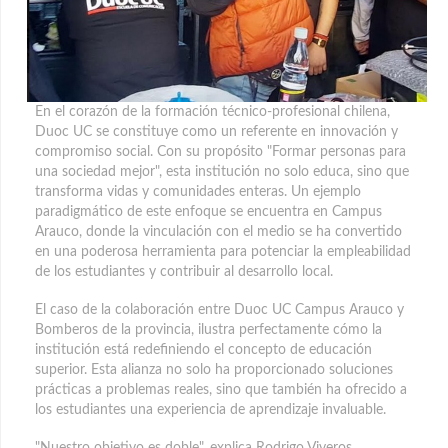
En el corazón de la formación técnico-profesional chilena,
Duoc UC se constituye como un referente en innovación y
compromiso social. Con su propósito "Formar personas para
una sociedad mejor"
, esta institución no solo educa, sino que
transforma vidas y comunidades enteras. Un ejemplo
paradigmático de este enfoque se encuentra en Campus
Arauco, donde la vinculación con el medio se ha convertido
en una poderosa herramienta para potenciar la empleabilidad
de los estudiantes y contribuir al desarrollo local.
El caso de la colaboración entre Duoc UC Campus Arauco y
Bomberos de la provincia, ilustra perfectamente cómo la
institución está redefiniendo el concepto de educación
superior. Esta alianza no solo ha proporcionado soluciones
prácticas a problemas reales, sino que también ha ofrecido a
los estudiantes una experiencia de aprendizaje invaluable.
"Nuestro objetivo es doble", explica Rodrigo Viveros