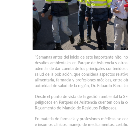
“Semanas antes del inicio de este importante hito, n
desafíos ambientales en Parque de Asistencia y otros 
además de dar cuenta de los principales contenidos qu
salud de la población, que considera aspectos relati
alimentaria, farmacia y profesiones médicas, entre otr
autoridad de salud de la región, Dr. Eduardo Barra Jo
Desde el punto de vista de la gestión ambiental la S
peligrosos en Parques de Asistencia cuenten con la c
Reglamento de Manejo de Residuos Peligrosos.
En materia de farmacia y profesiones médicas, se con
e insumos clínicos, manejo de medicamentos, certifi