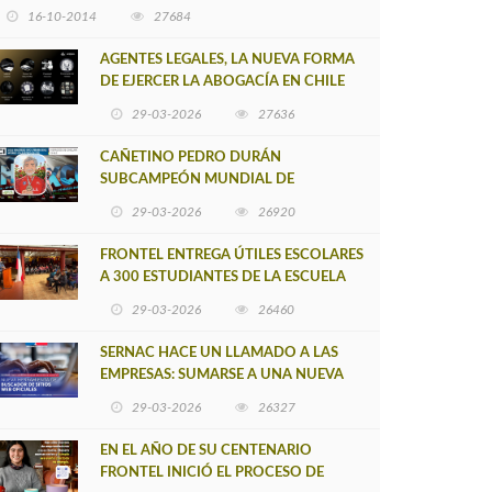
16-10-2014
27684
AGENTES LEGALES, LA NUEVA FORMA
DE EJERCER LA ABOGACÍA EN CHILE
29-03-2026
27636
CAÑETINO PEDRO DURÁN
SUBCAMPEÓN MUNDIAL DE
MOUNTAIN BIKE 2026
29-03-2026
26920
FRONTEL ENTREGA ÚTILES ESCOLARES
A 300 ESTUDIANTES DE LA ESCUELA
NUEVO TOQUI CAUPOLICÁN DE
29-03-2026
26460
CAÑETE
SERNAC HACE UN LLAMADO A LAS
EMPRESAS: SUMARSE A UNA NUEVA
HERRAMIENTA DE BUSCADOR DE
29-03-2026
26327
SITIOS WEB OFICIALES
EN EL AÑO DE SU CENTENARIO
FRONTEL INICIÓ EL PROCESO DE