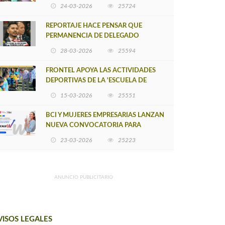
POSTULACIÓN A UNA NUEVA VERSIÓN
24-03-2026
25724
DE MUJERES CON ENERGÍA
REPORTAJE HACE PENSAR QUE
PERMANENCIA DE DELEGADO
PROVINCIAL DE ARAUCO SEA
28-03-2026
25594
INSOSTENIBLE
FRONTEL APOYA LAS ACTIVIDADES
DEPORTIVAS DE LA 'ESCUELA DE
FÚTBOL LOS ÁLAMOS'
15-03-2026
25551
BCI Y MUJERES EMPRESARIAS LANZAN
NUEVA CONVOCATORIA PARA
IMPULSAR EMPRENDIMIENTOS
23-03-2026
25223
LIDERADOS POR MUJERES
ANUNCIO PUBLICITARIO
VISOS LEGALES