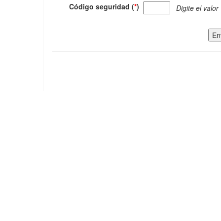
Código seguridad (
*
)
Digite el valor
En