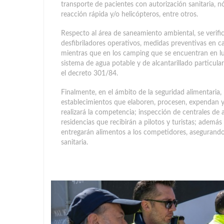
transporte de pacientes con autorización sanitaria,
reacción rápida y/o helicópteros, entre otros.
Respecto al área de saneamiento ambiental, se verif
desfibriladores operativos, medidas preventivas en c
mientras que en los camping que se encuentran en luga
sistema de agua potable y de alcantarillado particula
el decreto 301/84.
Finalmente, en el ámbito de la seguridad alimentaria, l
establecimientos que elaboren, procesen, expendan y
realizará la competencia; inspección de centrales de
residencias que recibirán a pilotos y turistas; además
entregarán alimentos a los competidores, asegurando
sanitaria.