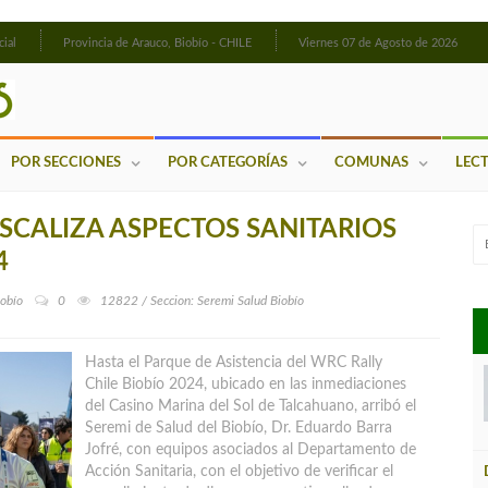
cial
Provincia de Arauco, Biobío - CHILE
Viernes 07 de Agosto de 2026
POR SECCIONES
POR CATEGORÍAS
COMUNAS
LEC
ISCALIZA ASPECTOS SANITARIOS
4
iobío
0
12822 / Seccion: Seremi Salud Biobío
Hasta el Parque de Asistencia del WRC Rally
Chile Biobío 2024, ubicado en las inmediaciones
del Casino Marina del Sol de Talcahuano, arribó el
Seremi de Salud del Biobío, Dr. Eduardo Barra
Jofré, con equipos asociados al Departamento de
Acción Sanitaria
, con el objetivo de verificar el