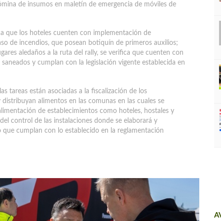
 nómina de insumos en maletín de emergencia de móviles de
ica que los hoteles cuenten con implementación de
aso de incendios, que posean botiquín de primeros auxilios;
res aledaños a la ruta del rally, se verifica que cuenten con
r saneados y cumplan con la legislación vigente establecida en
as tareas están asociadas a la fiscalización de los
 distribuyan alimentos en las comunas en las cuales se
 alimentación de establecimientos como hoteles, hostales y
 del control de las instalaciones donde se elaborará y
 que cumplan con lo establecido en la reglamentación
A