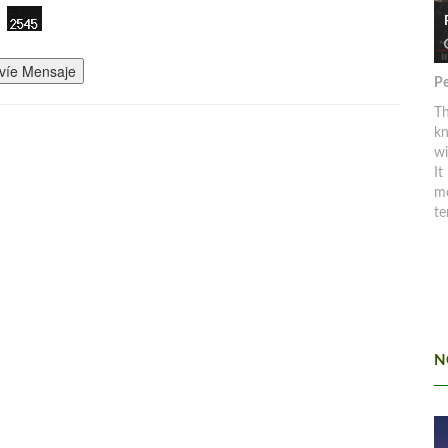
víe Mensaje
Pe
Th
kn
w
It
mo
te
N