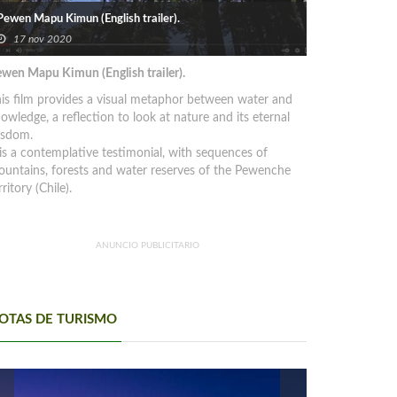
Pewen Mapu Kimun (English trailer).
17 nov 2020
wen Mapu Kimun (English trailer).
is film provides a visual metaphor between water and
owledge, a reflection to look at nature and its eternal
isdom.
 is a contemplative testimonial, with sequences of
untains, forests and water reserves of the Pewenche
rritory (Chile).
ANUNCIO PUBLICITARIO
OTAS DE TURISMO