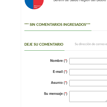
*** SIN COMENTARIOS INGRESADOS***
DEJE SU COMENTARIO
Su dirección de correo e
Nombre (
*
)
E-mail (
*
)
Asunto (
*
)
Su mensaje (
*
)