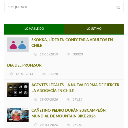
LO MÁS LEIDO
LO ÚLTIMO
SKOKKA, LÍDER EN CONECTAR A ADULTOS EN
CHILE
12-11-2019
38020
DIA DEL PROFESOR
16-10-2014
27670
AGENTES LEGALES, LA NUEVA FORMA DE EJERCER
LA ABOGACÍA EN CHILE
29-03-2026
27625
CAÑETINO PEDRO DURÁN SUBCAMPEÓN
MUNDIAL DE MOUNTAIN BIKE 2026
29-03-2026
26910