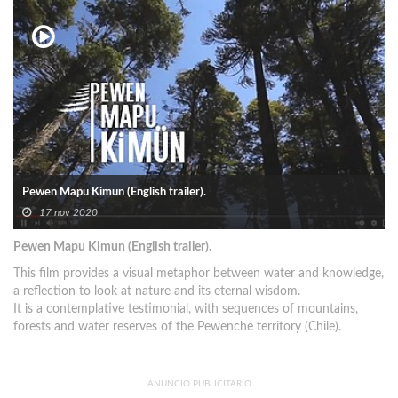
Pewen Mapu Kimun (English trailer).
17 nov 2020
Pewen Mapu Kimun (English trailer).
This film provides a visual metaphor between water and knowledge,
a reflection to look at nature and its eternal wisdom.
It is a contemplative testimonial, with sequences of mountains,
forests and water reserves of the Pewenche territory (Chile).
ANUNCIO PUBLICITARIO