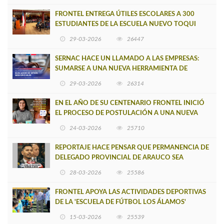
FRONTEL ENTREGA ÚTILES ESCOLARES A 300
ESTUDIANTES DE LA ESCUELA NUEVO TOQUI
CAUPOLICÁN DE CAÑETE
29-03-2026
26447
SERNAC HACE UN LLAMADO A LAS EMPRESAS:
SUMARSE A UNA NUEVA HERRAMIENTA DE
BUSCADOR DE SITIOS WEB OFICIALES
29-03-2026
26314
EN EL AÑO DE SU CENTENARIO FRONTEL INICIÓ
EL PROCESO DE POSTULACIÓN A UNA NUEVA
VERSIÓN DE MUJERES CON ENERGÍA
24-03-2026
25710
REPORTAJE HACE PENSAR QUE PERMANENCIA DE
DELEGADO PROVINCIAL DE ARAUCO SEA
INSOSTENIBLE
28-03-2026
25586
FRONTEL APOYA LAS ACTIVIDADES DEPORTIVAS
DE LA 'ESCUELA DE FÚTBOL LOS ÁLAMOS'
15-03-2026
25539