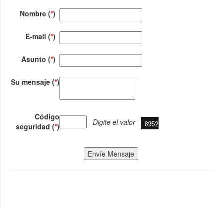
Nombre (
*
)
E-mail (
*
)
Asunto (
*
)
Su mensaje (
*
)
Código
Digite el valor
seguridad (
*
)
Envíe Mensaje