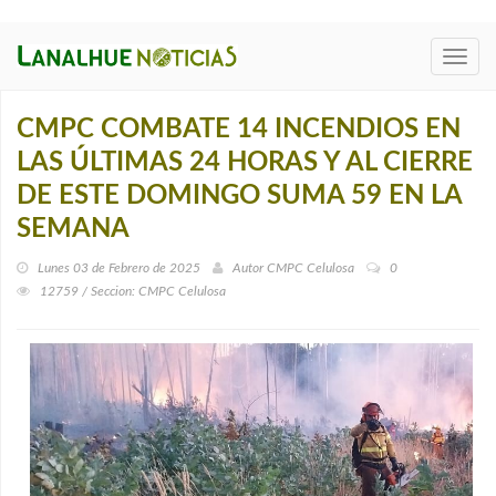
Toggl
navig
CMPC COMBATE 14 INCENDIOS EN
LAS ÚLTIMAS 24 HORAS Y AL CIERRE
DE ESTE DOMINGO SUMA 59 EN LA
SEMANA
Lunes 03 de Febrero de 2025
Autor
CMPC Celulosa
0
12759 / Seccion: CMPC Celulosa