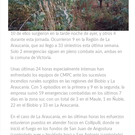
10 de ellos surgieron en la tarde-noche de ayer, y otros 4
durante esta jornada. Ocurrieron 9 en la Región de La
Araucanía, que así llego a 33 siniestros esta última semana.
Solo 2 emergencias siguen en pleno combate aún, ambas en
la comuna de Victoria.
Unas últimas 24 horas especialmente intensas han
enfrentado los equipos de CMPC ante los sucesivos
incendios rurales surgidos en las regiones del Biobío y La
Araucanía. Con 5 episodios en la primera y 9 en la segunda, la
empresa sumó 59 emergencias combatidas en los últimos 7
días en la zona sur, con un total de 3 en el Maule, 1 en Ñuble,
22 en el Biobío y 33 en La Araucanía.
En el caso de La Araucanía, en las últimas horas los esfuerzos
estuvieron puestos en atender focos en Collipulli, donde se
inició el fuego en los fundos de San Juan de Angostura
(controlado ayer y liquidado hoy) y San Antonio (controlado),