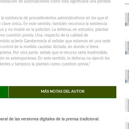
eralización de autorizaciones como ésta significaría una pérdida
la la existencia de procedimientos administrativos en los que él
 clave única. En este sentido, también reconoce la existencia
uo y no insiste en la petición. La defensa, en estrados, plantea
o cuestión previa. Una, respecto de la calidad de
sentido acierta Gendarmería al señalar que estamos en una sede
 control de la medida cautelar dictada, en donde sí tiene
rema. Por otra parte, señala que el recurso sería inadmisible,
ción es extemporánea. En este sentido, la defensa no ejerció los
ientes y tampoco la planteó como cuestión previa."
MÁS NOTAS DEL AUTOR
ral de las versiones digitales de la prensa tradicional.