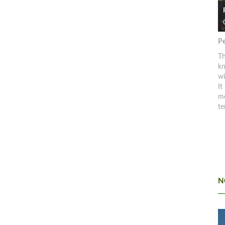
Pe
Th
kn
w
It
mo
te
N