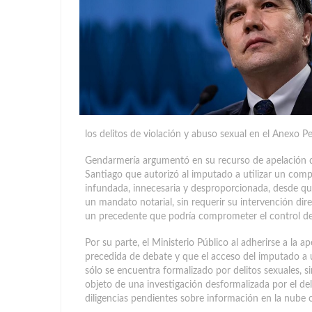
los delitos de violación y abuso sexual en el Anexo Pe
Gendarmería argumentó en su recurso de apelación q
Santiago que autorizó al imputado a utilizar un comp
infundada, innecesaria y desproporcionada, desde qu
un mandato notarial, sin requerir su intervención dir
un precedente que podría comprometer el control del 
Por su parte, el Ministerio Público al adherirse a la
precedida de debate y que el acceso del imputado a 
sólo se encuentra formalizado por delitos sexuales, 
objeto de una investigación desformalizada por el de
diligencias pendientes sobre información en la nube