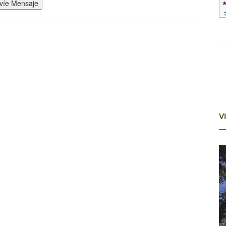
víe Mensaje
V