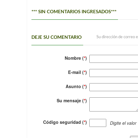
*** SIN COMENTARIOS INGRESADOS***
DEJE SU COMENTARIO
Su dirección de correo e
Nombre (
*
)
E-mail (
*
)
Asunto (
*
)
Su mensaje (
*
)
Código seguridad (
*
)
Digite el valor