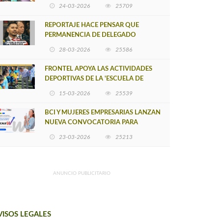
POSTULACIÓN A UNA NUEVA VERSIÓN
24-03-2026
25709
DE MUJERES CON ENERGÍA
REPORTAJE HACE PENSAR QUE
PERMANENCIA DE DELEGADO
PROVINCIAL DE ARAUCO SEA
28-03-2026
25586
INSOSTENIBLE
FRONTEL APOYA LAS ACTIVIDADES
DEPORTIVAS DE LA 'ESCUELA DE
FÚTBOL LOS ÁLAMOS'
15-03-2026
25539
BCI Y MUJERES EMPRESARIAS LANZAN
NUEVA CONVOCATORIA PARA
IMPULSAR EMPRENDIMIENTOS
23-03-2026
25213
LIDERADOS POR MUJERES
ANUNCIO PUBLICITARIO
VISOS LEGALES