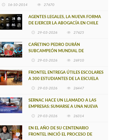
16-10-2014
27670
AGENTES LEGALES, LA NUEVA FORMA
DE EJERCER LA ABOGACÍA EN CHILE
29-03-2026
27625
CAÑETINO PEDRO DURÁN
SUBCAMPEÓN MUNDIAL DE
MOUNTAIN BIKE 2026
29-03-2026
26910
FRONTEL ENTREGA ÚTILES ESCOLARES
A 300 ESTUDIANTES DE LA ESCUELA
NUEVO TOQUI CAUPOLICÁN DE
29-03-2026
26447
CAÑETE
SERNAC HACE UN LLAMADO A LAS
EMPRESAS: SUMARSE A UNA NUEVA
HERRAMIENTA DE BUSCADOR DE
29-03-2026
26314
SITIOS WEB OFICIALES
EN EL AÑO DE SU CENTENARIO
FRONTEL INICIÓ EL PROCESO DE