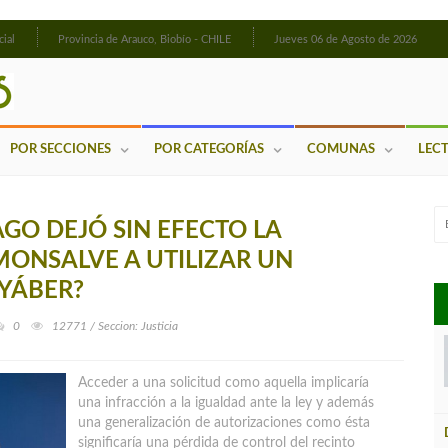
cial
Provincia de Arauco, Biobío - CHILE
Jueves 06 de Agosto de 2026
POR SECCIONES
POR CATEGORÍAS
COMUNAS
LEC
GO DEJÓ SIN EFECTO LA
ONSALVE A UTILIZAR UN
YÁBER?
0
12771 / Seccion: Justicia
Acceder a una solicitud como aquella implicaría
una infracción a la igualdad ante la ley y además
una generalización de autorizaciones como ésta
significaría una pérdida de control del recinto