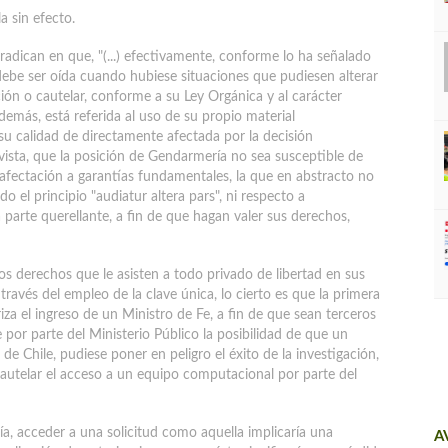
a sin efecto.
radican en que, "(...) efectivamente, conforme lo ha señalado
debe ser oída cuando hubiese situaciones que pudiesen alterar
ción o cautelar, conforme a su Ley Orgánica y al carácter
demás, está referida al uso de su propio material
u calidad de directamente afectada por la decisión
e vista, que la posición de Gendarmería no sea susceptible de
 afectación a garantías fundamentales, la que en abstracto no
do el principio "audiatur altera pars", ni respecto a
 parte querellante, a fin de que hagan valer sus derechos,
e los derechos que le asisten a todo privado de libertad en sus
 través del empleo de la clave única, lo cierto es que la primera
riza el ingreso de un Ministro de Fe, a fin de que sean terceros
 por parte del Ministerio Público la posibilidad de que un
 Chile, pudiese poner en peligro el éxito de la investigación,
autelar el acceso a un equipo computacional por parte del
a, acceder a una solicitud como aquella implicaría una
A