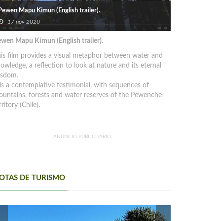
Pewen Mapu Kimun (English trailer).
17 nov 2020
wen Mapu Kimun (English trailer).
is film provides a visual metaphor between water and
owledge, a reflection to look at nature and its eternal
isdom.
 is a contemplative testimonial, with sequences of
untains, forests and water reserves of the Pewenche
rritory (Chile).
ANUNCIO PUBLICITARIO
OTAS DE TURISMO