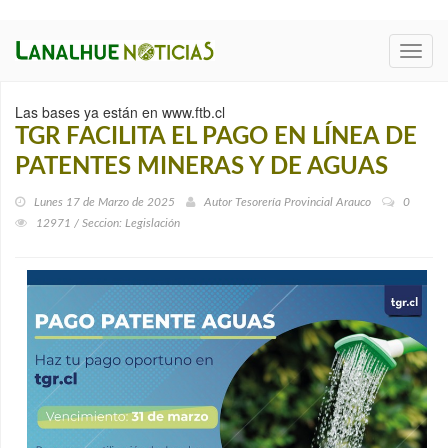
Toggl
navig
Las bases ya están en www.ftb.cl
TGR FACILITA EL PAGO EN LÍNEA DE
PATENTES MINERAS Y DE AGUAS
Lunes 17 de Marzo de 2025
Autor
Tesorería Provincial Arauco
0
12971 / Seccion: Legislación