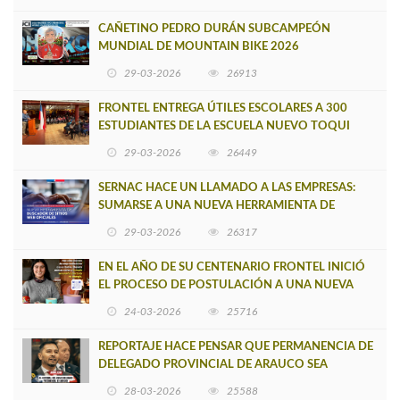
CAÑETINO PEDRO DURÁN SUBCAMPEÓN
MUNDIAL DE MOUNTAIN BIKE 2026
29-03-2026
26913
FRONTEL ENTREGA ÚTILES ESCOLARES A 300
ESTUDIANTES DE LA ESCUELA NUEVO TOQUI
CAUPOLICÁN DE CAÑETE
29-03-2026
26449
SERNAC HACE UN LLAMADO A LAS EMPRESAS:
SUMARSE A UNA NUEVA HERRAMIENTA DE
BUSCADOR DE SITIOS WEB OFICIALES
29-03-2026
26317
EN EL AÑO DE SU CENTENARIO FRONTEL INICIÓ
EL PROCESO DE POSTULACIÓN A UNA NUEVA
VERSIÓN DE MUJERES CON ENERGÍA
24-03-2026
25716
REPORTAJE HACE PENSAR QUE PERMANENCIA DE
DELEGADO PROVINCIAL DE ARAUCO SEA
INSOSTENIBLE
28-03-2026
25588