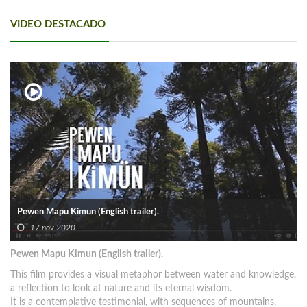
VIDEO DESTACADO
Pewen Mapu Kimun (English trailer).
17 nov 2020
Pewen Mapu Kimun (English trailer).
This film provides a visual metaphor between water and knowledge,
a reflection to look at nature and its eternal wisdom.
It is a contemplative testimonial, with sequences of mountains,