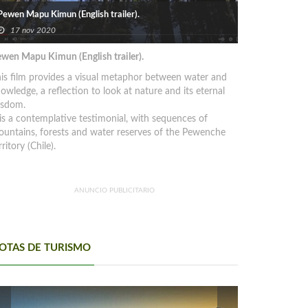
Pewen Mapu Kimun (English trailer).
17 nov 2020
wen Mapu Kimun (English trailer).
is film provides a visual metaphor between water and
owledge, a reflection to look at nature and its eternal
isdom.
 is a contemplative testimonial, with sequences of
untains, forests and water reserves of the Pewenche
rritory (Chile).
ANUNCIO PUBLICITARIO
OTAS DE TURISMO