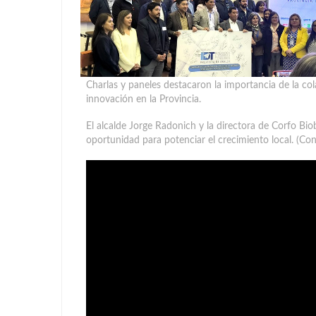
Charlas y paneles destacaron la importancia de la col
innovación en la Provincia.
El alcalde Jorge Radonich y la directora de Corfo Bio
oportunidad para potenciar el crecimiento local. (Co