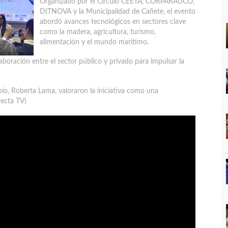
Organizado por el Círculo CEETA, CORPARAUCO,
DITNOVA y la Municipalidad de Cañete, el evento
abordó avances tecnológicos en sectores clave
como la madera, agricultura, turismo,
alimentación y el mundo marítimo.
aboración entre el sector público y privado para impulsar la
bío, Roberta Lama, valoraron la iniciativa como una
necta TV)