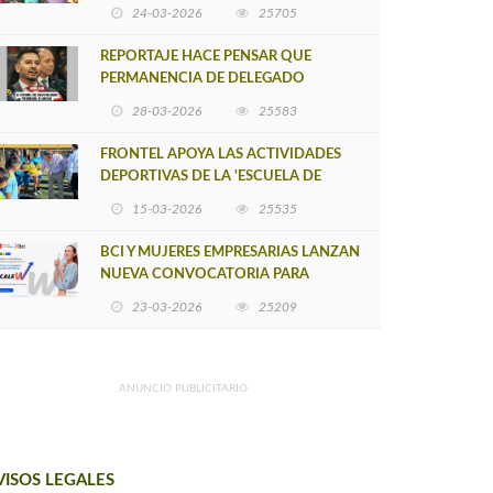
POSTULACIÓN A UNA NUEVA VERSIÓN
24-03-2026
25705
DE MUJERES CON ENERGÍA
REPORTAJE HACE PENSAR QUE
PERMANENCIA DE DELEGADO
PROVINCIAL DE ARAUCO SEA
28-03-2026
25583
INSOSTENIBLE
FRONTEL APOYA LAS ACTIVIDADES
DEPORTIVAS DE LA 'ESCUELA DE
FÚTBOL LOS ÁLAMOS'
15-03-2026
25535
BCI Y MUJERES EMPRESARIAS LANZAN
NUEVA CONVOCATORIA PARA
IMPULSAR EMPRENDIMIENTOS
23-03-2026
25209
LIDERADOS POR MUJERES
ANUNCIO PUBLICITARIO
VISOS LEGALES