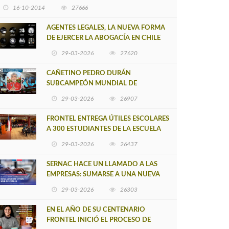
16-10-2014
27666
AGENTES LEGALES, LA NUEVA FORMA
DE EJERCER LA ABOGACÍA EN CHILE
29-03-2026
27620
CAÑETINO PEDRO DURÁN
SUBCAMPEÓN MUNDIAL DE
MOUNTAIN BIKE 2026
29-03-2026
26907
FRONTEL ENTREGA ÚTILES ESCOLARES
A 300 ESTUDIANTES DE LA ESCUELA
NUEVO TOQUI CAUPOLICÁN DE
29-03-2026
26437
CAÑETE
SERNAC HACE UN LLAMADO A LAS
EMPRESAS: SUMARSE A UNA NUEVA
HERRAMIENTA DE BUSCADOR DE
29-03-2026
26303
SITIOS WEB OFICIALES
EN EL AÑO DE SU CENTENARIO
FRONTEL INICIÓ EL PROCESO DE