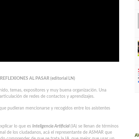
FLEXIONES AL PASAR (editorial LN)
nido, temas, expositores y muy buena organización. Una
ticulación de redes de contactos y aprendizajes.
ue pudieran mencionarse y recogidos entre los asistentes
xplicar lo que es
Inteligencia Artificial
(IA) se llenan de términos
rmal de los ciudadanos, acá el representante de ASMAR que
A
udo comprender de que se trata la IA, que mejor que usar un