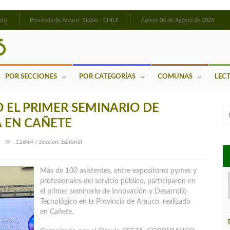
cial
Provincia de Arauco, Biobío - CHILE
Jueves 06 de Agosto de 2026
POR SECCIONES
POR CATEGORÍAS
COMUNAS
LEC
 EL PRIMER SEMINARIO DE
 EN CAÑETE
12844 / Seccion: Editorial
Más de 100 asistentes, entre expositores pymes y
profesionales del servicio público, participaron en
el primer seminario de Innovación y Desarrollo
Tecnológico en la Provincia de Arauco, realizado
en Cañete.