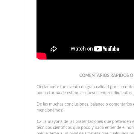
COMENTARIOS RÁPIDOS O RE
Ciertamente fue evento de gran calidad por su conte
buena forma de estimular nuevos emprendimientos, ar
De las muchas conclusiones, balance o comentarios q
mencionamos:
1.-
La mayoría de las presentaciones que pretenden e
técnicos científicos que poco y nada entiende el no
bajó el tema a un nivel de simpleza que cualquiera p