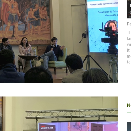
Pe
Th
kn
w
It
mo
te
N