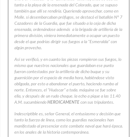
tanto a la playa de la ensenada del Colorado, que se supuso
también que allí se rendiría. Queriendo aprovechar. como en
Molle. sí desembarcaban prófugos, se destacó el batallón N° 7
Cazadores de la Guardia, que fue situado a la ceja de dicha
ensenada, ordenándose además a la brigada de artillería de la
primera división, viniera inmediatamente a ocupar un puesto
desde el que podrías dirigir sus fuegos a la "Esmeralda" con
algún provecho.
Así se verificó, y en cuanto las piezas rompieron sus fuegos, lo
mismo que nuestros nacionales que guardaban ese punto
fueron contestados por la artillería de dicho buque y su
guarnición por el espacio de media hora, habiéndose visto
obligada, por esto a abandonar el puerto, haciendo rumbo al
norte. Entonces, el "Huáscar” a toda. máquina se fue sobre
ella, y después de un rudo choque. la echo a pique a las 11.40
A.M. sucumbiendo
HEROICAMENTE
con sus tripulantes.
Indescriptible es, señor General, el entusiasmo y decisión que
tanto la fuerza de línea, como los guardias nacionales han
manifestado al presenciar este combate naval que hará época.
en los anales de la historia contemporánea.