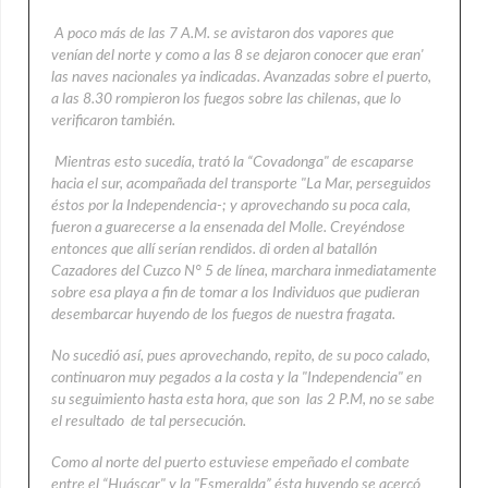
A poco más de las 7 A.M. se avistaron dos vapores que
venían del norte y como a las 8 se dejaron conocer que eran'
las naves nacionales ya indicadas. Avanzadas sobre el puerto,
a las 8.30 rompieron los fuegos sobre las chilenas, que lo
verificaron también.
Mientras esto sucedía, trató la “Covadonga" de escaparse
hacia el sur, acompañada del transporte "La Mar, perseguidos
éstos por la Independencia-; y aprovechando su poca cala,
fueron a guarecerse a la ensenada del Molle. Creyéndose
entonces que allí serían rendidos. di orden al batallón
Cazadores del Cuzco N° 5 de línea, marchara inmediatamente
sobre esa playa a fin de tomar a los Individuos que pudieran
desembarcar huyendo de los fuegos de nuestra fragata.
No sucedió así, pues aprovechando, repito, de su poco calado,
continuaron muy pegados a la costa y la "Independencia" en
su seguimiento hasta esta hora, que son las 2 P.M, no se sabe
el resultado de tal persecución.
Como al norte del puerto estuviese empeñado el combate
entre el “Huáscar" y la "Esmeralda” ésta huyendo se acercó