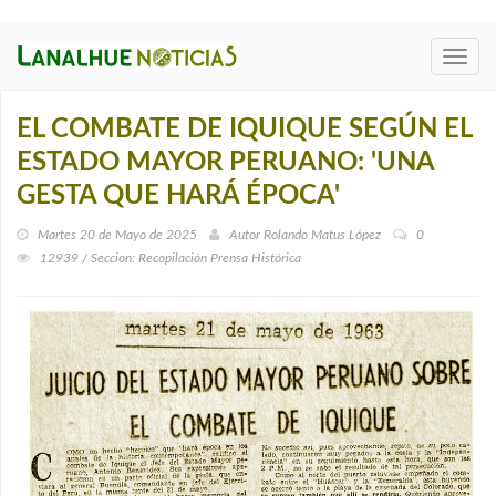
Toggl
navig
EL COMBATE DE IQUIQUE SEGÚN EL
ESTADO MAYOR PERUANO: 'UNA
GESTA QUE HARÁ ÉPOCA'
Martes 20 de Mayo de 2025
Autor
Rolando Matus López
0
12939 / Seccion: Recopilación Prensa Histórica