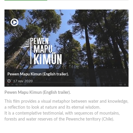
Pewen Mapu Kimun (English trailer).
17 nov 2020
Pewen Mapu Kimun (English trailer).
This film provides a visual metaphor between water and knowledge,
a reflection to look at nature and its eternal wisdom.
It is a contemplative testimonial, with sequences of mountains,
forests and water reserves of the Pewenche territory (Chile).