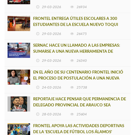
29-03-2026
26934
FRONTEL ENTREGA ÚTILES ESCOLARES A 300
ESTUDIANTES DE LA ESCUELA NUEVO TOQUI
CAUPOLICÁN DE CAÑETE
29-03-2026
26475
SERNAC HACE UN LLAMADO A LAS EMPRESAS:
SUMARSE A UNA NUEVA HERRAMIENTA DE
BUSCADOR DE SITIOS WEB OFICIALES
29-03-2026
26340
EN EL AÑO DE SU CENTENARIO FRONTEL INICIÓ
EL PROCESO DE POSTULACIÓN A UNA NUEVA
VERSIÓN DE MUJERES CON ENERGÍA
24-03-2026
25738
REPORTAJE HACE PENSAR QUE PERMANENCIA DE
DELEGADO PROVINCIAL DE ARAUCO SEA
INSOSTENIBLE
28-03-2026
25604
FRONTEL APOYA LAS ACTIVIDADES DEPORTIVAS
DE LA 'ESCUELA DE FÚTBOL LOS ÁLAMOS'