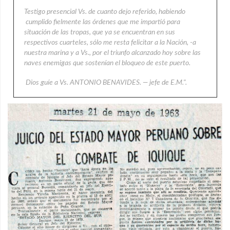
Testigo presencial Vs. de cuanto dejo referido, habiendo
cumplido fielmente las órdenes que me impartió para
situación de las tropas, que ya se encuentran en sus
respectivos cuarteles, sólo me resta felicitar a la Nación, -a
nuestra marina y a Vs., por el triunfo alcanzado hoy sobre las
naves enemigas que sostenían el bloqueo de este puerto.
Dios guíe a Vs. ANTONIO BENAVIDES. — jefe de E.M.".