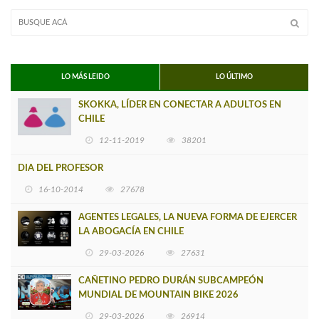
LO MÁS LEIDO
LO ÚLTIMO
SKOKKA, LÍDER EN CONECTAR A ADULTOS EN
CHILE
12-11-2019
38201
DIA DEL PROFESOR
16-10-2014
27678
AGENTES LEGALES, LA NUEVA FORMA DE EJERCER
LA ABOGACÍA EN CHILE
29-03-2026
27631
CAÑETINO PEDRO DURÁN SUBCAMPEÓN
MUNDIAL DE MOUNTAIN BIKE 2026
29-03-2026
26914