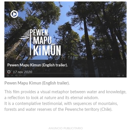
Pewen Mapu Kimun (English trailer).
17 nov 2020
Pewen Mapu Kimun (English trailer).
This film provides a visual metaphor between water and knowledge,
a reflection to look at nature and its eternal wisdom.
It is a contemplative testimonial, with sequences of mountains,
forests and water reserves of the Pewenche territory (Chile).
ANUNCIO PUBLICITARIO