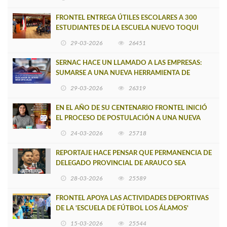
FRONTEL ENTREGA ÚTILES ESCOLARES A 300
ESTUDIANTES DE LA ESCUELA NUEVO TOQUI
CAUPOLICÁN DE CAÑETE
29-03-2026
26451
SERNAC HACE UN LLAMADO A LAS EMPRESAS:
SUMARSE A UNA NUEVA HERRAMIENTA DE
BUSCADOR DE SITIOS WEB OFICIALES
29-03-2026
26319
EN EL AÑO DE SU CENTENARIO FRONTEL INICIÓ
EL PROCESO DE POSTULACIÓN A UNA NUEVA
VERSIÓN DE MUJERES CON ENERGÍA
24-03-2026
25718
REPORTAJE HACE PENSAR QUE PERMANENCIA DE
DELEGADO PROVINCIAL DE ARAUCO SEA
INSOSTENIBLE
28-03-2026
25589
FRONTEL APOYA LAS ACTIVIDADES DEPORTIVAS
DE LA 'ESCUELA DE FÚTBOL LOS ÁLAMOS'
15-03-2026
25544