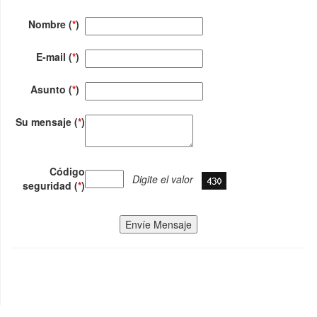
Nombre (
*
)
E-mail (
*
)
Asunto (
*
)
Su mensaje (
*
)
Código
Digite el valor
seguridad (
*
)
Envíe Mensaje