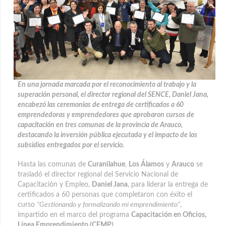
En una jornada marcada por el reconocimiento al trabajo y la
superación personal, el director regional del SENCE, Daniel Jana,
encabezó las ceremonias de entrega de certificados a 60
emprendedoras y emprendedores
que aprobaron cursos de
capacitación en tres comunas de la provincia de Arauco,
destacando la inversión pública ejecutada y el impacto de los
subsidios entregados por el servicio.
Hasta las comunas de
Curanilahue
,
Los Álamos
y
Arauco
se
trasladó el director regional del Servicio Nacional de
Capacitación y Empleo,
Daniel Jana
, para liderar la entrega de
certificados a 60 personas que completaron con éxito el
curso
“Gestionando y formalizando mi emprendimiento”
,
impartido en el marco del programa
Capacitación en Oficios,
Línea Emprendimiento (CEMP)
.