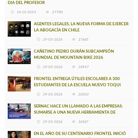
DIA DEL PROFESOR
16-10-2014
27780
AGENTES LEGALES, LA NUEVA FORMA DE EJERCER
LA ABOGACÍA EN CHILE
29-03-2026
27665
CAÑETINO PEDRO DURÁN SUBCAMPEÓN
MUNDIAL DE MOUNTAIN BIKE 2026
29-03-2026
26947
FRONTEL ENTREGA ÚTILES ESCOLARES A 300
ESTUDIANTES DE LA ESCUELA NUEVO TOQUI
CAUPOLICÁN DE CAÑETE
29-03-2026
26503
SERNAC HACE UN LLAMADO A LAS EMPRESAS:
SUMARSE A UNA NUEVA HERRAMIENTA DE
BUSCADOR DE SITIOS WEB OFICIALES
29-03-2026
26367
EN EL AÑO DE SU CENTENARIO FRONTEL INICIÓ