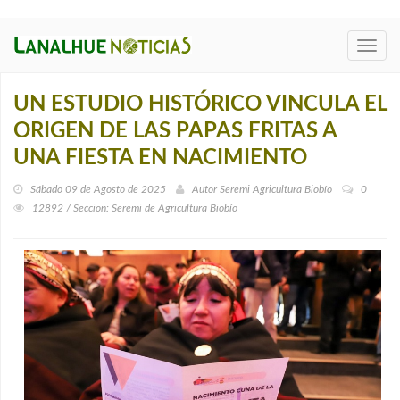
Toggl
navig
UN ESTUDIO HISTÓRICO VINCULA EL
ORIGEN DE LAS PAPAS FRITAS A
UNA FIESTA EN NACIMIENTO
Sábado 09 de Agosto de 2025
Autor
Seremi Agricultura Biobío
0
12892 / Seccion: Seremi de Agricultura Biobío