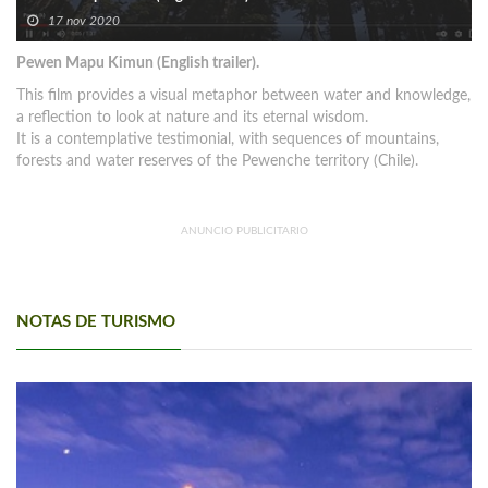
17 nov 2020
Pewen Mapu Kimun (English trailer).
This film provides a visual metaphor between water and knowledge,
a reflection to look at nature and its eternal wisdom.
It is a contemplative testimonial, with sequences of mountains,
forests and water reserves of the Pewenche territory (Chile).
ANUNCIO PUBLICITARIO
NOTAS DE TURISMO