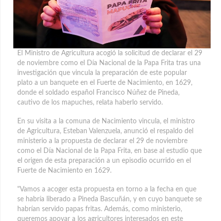
El Ministro de Agricultura acogió la solicitud de declarar el 29
de noviembre como el Día Nacional de la Papa Frita tras una
investigación que vincula la preparación de este popular
plato a un banquete en el Fuerte de Nacimiento, en 1629
,
donde el soldado español Francisco Núñez de Pineda,
cautivo de los mapuches, relata haberlo servido.
En su visita a la comuna de Nacimiento vincula, el ministro
de Agricultura, Esteban Valenzuela, anunció el respaldo del
ministerio a la propuesta de declarar el 29 de noviembre
como el Día Nacional de la Papa Frita, en base al estudio que
el origen de esta preparación a un episodio ocurrido en el
Fuerte de Nacimiento en 1629.
"Vamos a acoger esta propuesta en torno a la fecha en que
se habría liberado a Pineda Bascuñán, y en cuyo banquete se
habrían servido papas fritas. Además, como ministerio,
queremos apoyar a los agricultores interesados en este