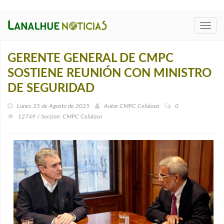
Toggl
navig
GERENTE GENERAL DE CMPC
SOSTIENE REUNIÓN CON MINISTRO
DE SEGURIDAD
Lunes 25 de Agosto de 2025
Autor
CMPC Celulosa
0
12749 / Seccion: CMPC Celulosa