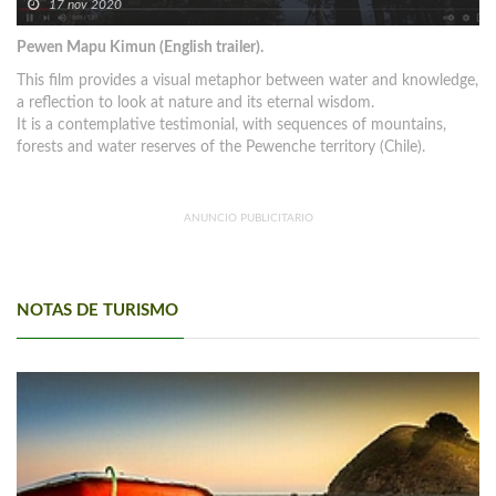
17 nov 2020
Pewen Mapu Kimun (English trailer).
This film provides a visual metaphor between water and knowledge,
a reflection to look at nature and its eternal wisdom.
It is a contemplative testimonial, with sequences of mountains,
forests and water reserves of the Pewenche territory (Chile).
ANUNCIO PUBLICITARIO
NOTAS DE TURISMO