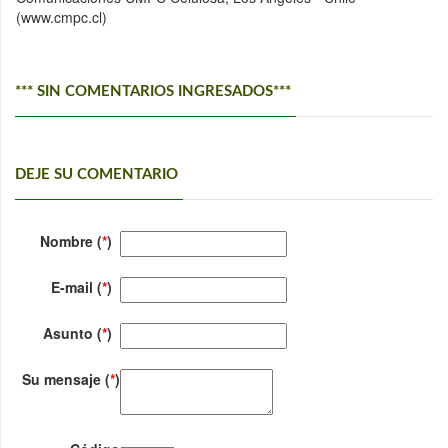
(www.cmpc.cl)
*** SIN COMENTARIOS INGRESADOS***
DEJE SU COMENTARIO
Nombre (
*
)
E-mail (
*
)
Asunto (
*
)
Su mensaje (
*
)