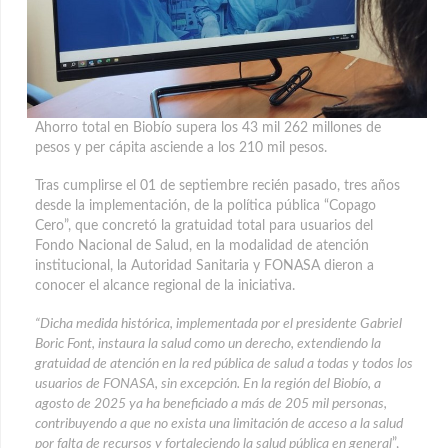
Ahorro total en Biobío supera los 43 mil 262 millones de
pesos y per cápita asciende a los 210 mil pesos.
Tras cumplirse el 01 de septiembre recién pasado, tres años
desde la implementación, de la política pública “Copago
Cero”, que concretó la gratuidad total para usuarios del
Fondo Nacional de Salud, en la modalidad de atención
institucional, la Autoridad Sanitaria y FONASA dieron a
conocer el alcance regional de la iniciativa.
“Dicha medida histórica, implementada por el presidente Gabriel
Boric Font, instaura la salud como un derecho, extendiendo la
gratuidad de atención en la red pública de salud a todas y todos los
usuarios de FONASA, sin excepción. En la región del Biobío, a
agosto de 2025 ya ha beneficiado a más de 205 mil personas,
contribuyendo a que no exista una limitación de acceso a la salud
por falta de recursos y fortaleciendo la salud pública en general
”,