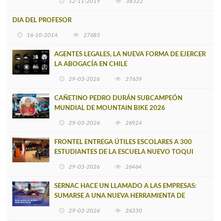
12-11-2019
38322
DIA DEL PROFESOR
16-10-2014
27685
AGENTES LEGALES, LA NUEVA FORMA DE EJERCER
LA ABOGACÍA EN CHILE
29-03-2026
27639
CAÑETINO PEDRO DURÁN SUBCAMPEÓN
MUNDIAL DE MOUNTAIN BIKE 2026
29-03-2026
26924
FRONTEL ENTREGA ÚTILES ESCOLARES A 300
ESTUDIANTES DE LA ESCUELA NUEVO TOQUI
CAUPOLICÁN DE CAÑETE
29-03-2026
26464
SERNAC HACE UN LLAMADO A LAS EMPRESAS:
SUMARSE A UNA NUEVA HERRAMIENTA DE
BUSCADOR DE SITIOS WEB OFICIALES
29-03-2026
26330