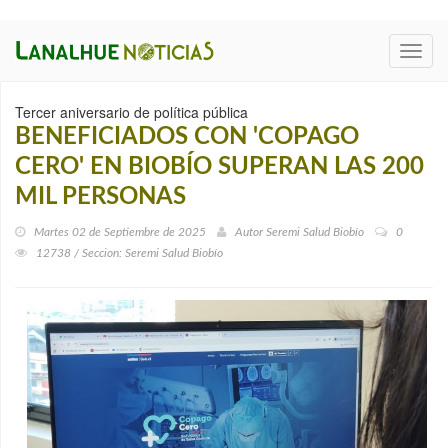
Toggl
navig
Tercer aniversario de política pública
BENEFICIADOS CON 'COPAGO
CERO' EN BIOBÍO SUPERAN LAS 200
MIL PERSONAS
Martes 02 de Septiembre de 2025
Autor
Seremi Salud Biobío
0
12738 / Seccion: Seremi Salud Biobío