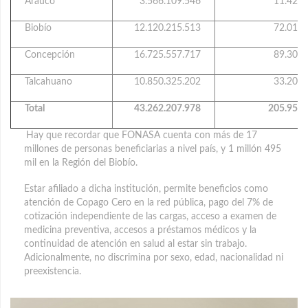
Arauco
3.566.109.546
11.426
Biobío
12.120.215.513
72.018
Concepción
16.725.557.717
89.305
Talcahuano
10.850.325.202
33.201
Total
43.262.207.978
205.950
Hay que recordar que FONASA cuenta con más de 17
millones de personas beneficiarias a nivel país, y 1 millón 495
mil en la Región del Biobío.
Estar afiliado a dicha institución, permite beneficios como
atención de Copago Cero en la red pública, pago del 7% de
cotización independiente de las cargas, acceso a examen de
medicina preventiva, accesos a préstamos médicos y la
continuidad de atención en salud al estar sin trabajo.
Adicionalmente, no discrimina por sexo, edad, nacionalidad ni
preexistencia.