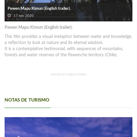
Pewen Mapu Kimun (English trailer).
17 nov 2020
Pewen Mapu Kimun (English trailer).
This film provides a visual metaphor between water and knowledge,
a reflection to look at nature and its eternal wisdom.
It is a contemplative testimonial, with sequences of mountains,
forests and water reserves of the Pewenche territory (Chile).
ANUNCIO PUBLICITARIO
NOTAS DE TURISMO