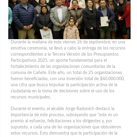
Durante la mañana de este viernes 26 de septiembre, en una
emotiva ceremonia, se llevó a cabo la entrega de los recursos
correspondientes a la Tercera Versión de los Presupuestos
Participativos 2025
, un aporte fundamental para el
fortalecimiento de las organizaciones comunitarias de la
comuna de Cañete. Este año, un total de 25 organizaciones
fueron beneficiadas, con una inversión total de $60.000.000,
una cifra que busca impulsar la participación activa de la
ciudadanía en la toma de decisiones sobre el uso de los
recursos municipales.
Durante el evento, el alcalde Jorge Radonich destacó la
importancia de este proceso, subrayando que “este es un
premio al esfuerzo, felicitaciones a los dirigentes y, por
supuesto, a cada una de las organizaciones que obtuvieron
estos recursos. Esto demuestra que la participación de la