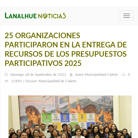
Toggl
navig
25 ORGANIZACIONES
PARTICIPARON EN LA ENTREGA DE
RECURSOS DE LOS PRESUPUESTOS
PARTICIPATIVOS 2025
Domingo 28 de Septiembre de 2025
Autor
Municipalidad Cañete
0
12890 / Seccion: Municipalidad de Cañete