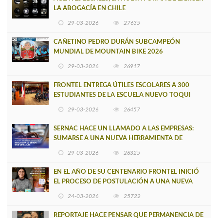
LA ABOGACÍA EN CHILE
29-03-2026
27635
CAÑETINO PEDRO DURÁN SUBCAMPEÓN
MUNDIAL DE MOUNTAIN BIKE 2026
29-03-2026
26917
FRONTEL ENTREGA ÚTILES ESCOLARES A 300
ESTUDIANTES DE LA ESCUELA NUEVO TOQUI
CAUPOLICÁN DE CAÑETE
29-03-2026
26457
SERNAC HACE UN LLAMADO A LAS EMPRESAS:
SUMARSE A UNA NUEVA HERRAMIENTA DE
BUSCADOR DE SITIOS WEB OFICIALES
29-03-2026
26325
EN EL AÑO DE SU CENTENARIO FRONTEL INICIÓ
EL PROCESO DE POSTULACIÓN A UNA NUEVA
VERSIÓN DE MUJERES CON ENERGÍA
24-03-2026
25722
REPORTAJE HACE PENSAR QUE PERMANENCIA DE