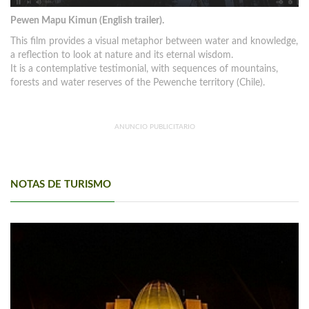
Pewen Mapu Kimun (English trailer).
This film provides a visual metaphor between water and knowledge,
a reflection to look at nature and its eternal wisdom.
It is a contemplative testimonial, with sequences of mountains,
forests and water reserves of the Pewenche territory (Chile).
ANUNCIO PUBLICITARIO
NOTAS DE TURISMO