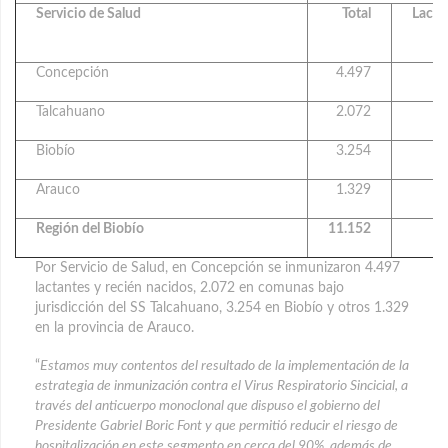
Servicio de Salud
Total
Lacta
Concepción
4.497
1
Talcahuano
2.072
Biobío
3.254
1
Arauco
1.329
Región del Biobío
11.152
4
Por Servicio de Salud, en Concepción se inmunizaron 4.497
lactantes y recién nacidos, 2.072 en comunas bajo
jurisdicción del SS Talcahuano, 3.254 en Biobío y otros 1.329
en la provincia de Arauco.
“
Estamos muy contentos del resultado de la implementación de la
estrategia de inmunización contra el Virus Respiratorio Sincicial, a
través del anticuerpo monoclonal que dispuso el gobierno del
Presidente Gabriel Boric Font y que permitió reducir el riesgo de
hospitalización en este segmento en cerca del 90%, además de