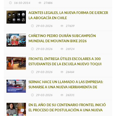
16-10-2014
27686
AGENTES LEGALES, LA NUEVA FORMA DE EJERCER
LA ABOGACÍA EN CHILE
29-03-2026
27639
CAÑETINO PEDRO DURÁN SUBCAMPEÓN
MUNDIAL DE MOUNTAIN BIKE 2026
29-03-2026
26924
FRONTEL ENTREGA ÚTILES ESCOLARES A 300
ESTUDIANTES DE LA ESCUELA NUEVO TOQUI
CAUPOLICÁN DE CAÑETE
29-03-2026
26464
SERNAC HACE UN LLAMADO A LAS EMPRESAS:
SUMARSE A UNA NUEVA HERRAMIENTA DE
BUSCADOR DE SITIOS WEB OFICIALES
29-03-2026
26331
EN EL AÑO DE SU CENTENARIO FRONTEL INICIÓ
EL PROCESO DE POSTULACIÓN A UNA NUEVA
VERSIÓN DE MUJERES CON ENERGÍA