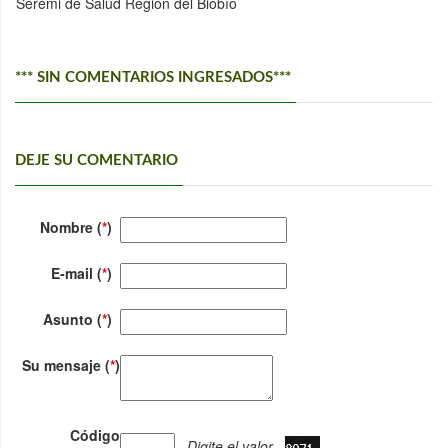
Seremi de Salud Región del Biobío
*** SIN COMENTARIOS INGRESADOS***
DEJE SU COMENTARIO
Nombre (
*
)
E-mail (
*
)
Asunto (
*
)
Su mensaje (
*
)
Código
Digite el valor