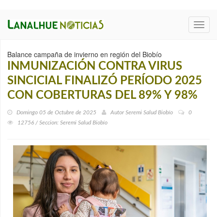
Toggl
navig
Balance campaña de invierno en región del Biobío
INMUNIZACIÓN CONTRA VIRUS
SINCICIAL FINALIZÓ PERÍODO 2025
CON COBERTURAS DEL 89% Y 98%
Domingo 05 de Octubre de 2025
Autor
Seremi Salud Biobío
0
12756 / Seccion: Seremi Salud Biobío