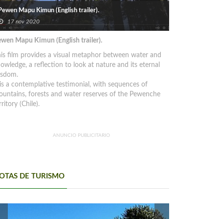
Pewen Mapu Kimun (English trailer).
17 nov 2020
wen Mapu Kimun (English trailer).
is film provides a visual metaphor between water and
owledge, a reflection to look at nature and its eternal
isdom.
 is a contemplative testimonial, with sequences of
untains, forests and water reserves of the Pewenche
rritory (Chile).
ANUNCIO PUBLICITARIO
OTAS DE TURISMO