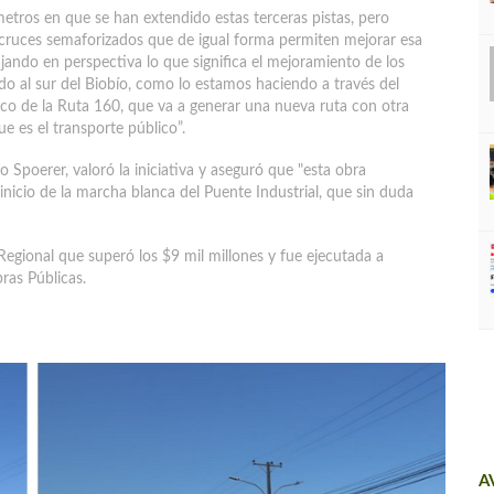
metros en que se han extendido estas terceras pistas, pero
cruces semaforizados que de igual forma permiten mejorar esa
ajando en perspectiva lo que significa el mejoramiento de los
do al sur del Biobío, como lo estamos haciendo a través del
lico de la Ruta 160, que va a generar una nueva ruta con otra
e es el transporte público”.
o Spoerer, valoró la iniciativa y aseguró que "esta obra
 inicio de la marcha blanca del Puente Industrial, que sin duda
Regional que superó los $9 mil millones y fue ejecutada a
bras Públicas.
A