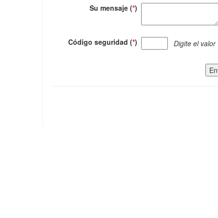
Su mensaje (
*
)
Código seguridad (
*
)
Digite el valor
En