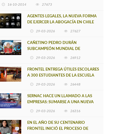
16-10-2014
27673
AGENTES LEGALES, LA NUEVA FORMA
DE EJERCER LA ABOGACÍA EN CHILE
29-03-2026
27627
CAÑETINO PEDRO DURÁN
SUBCAMPEÓN MUNDIAL DE
MOUNTAIN BIKE 2026
29-03-2026
26912
FRONTEL ENTREGA ÚTILES ESCOLARES
A 300 ESTUDIANTES DE LA ESCUELA
NUEVO TOQUI CAUPOLICÁN DE
29-03-2026
26448
CAÑETE
SERNAC HACE UN LLAMADO A LAS
EMPRESAS: SUMARSE A UNA NUEVA
HERRAMIENTA DE BUSCADOR DE
29-03-2026
26316
SITIOS WEB OFICIALES
EN EL AÑO DE SU CENTENARIO
FRONTEL INICIÓ EL PROCESO DE