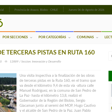
cial
Provincia de Arauco, Biobío - CHILE
Jueves 06 de Agosto de 2026
POR SECCIONES
POR CATEGORÍAS
COMUNAS
LEC
 TERCERAS PISTAS EN RUTA 160
0
12889 / Seccion: Innovación y Desarrollo
Una visita inspectiva a la finalización de las obras
de terceras pistas en la Ruta 160, en el tramo que
va desde el kilómetro 9,4 de esta vía -altura calle
Manuel Rodríguez, en la comuna de San Pedro de
La Paz- hasta el kilómetro 13,8, realizó el
Gobernador
de la Región del Biobío, Sergio
Giacaman junto al seremi del MOP, Hugo Cautivo
y el alcalde de San Pedro de la Paz, Juan Pablo