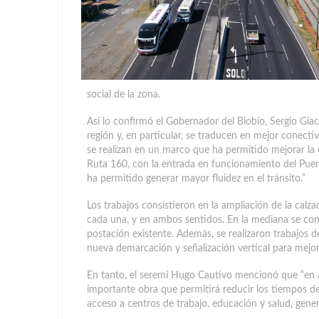
social de la zona.
Así lo confirmó el Gobernador del Biobío, Sergio Gia
región y, en particular, se traducen en mejor conecti
se realizan en un marco que ha permitido mejorar la c
Ruta 160, con la entrada en funcionamiento del Puent
ha permitido generar mayor fluidez en el tránsito.”
Los trabajos consistieron en la ampliación de la calz
cada una, y en ambos sentidos. En la mediana se con
postación existente. Además, se realizaron trabajos 
nueva demarcación y señalización vertical para mejora
En tanto, el seremi Hugo Cautivo mencionó que “en 
importante obra que permitirá reducir los tiempos de 
acceso a centros de trabajo, educación y salud, gener