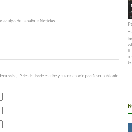
e equipo de Lanalhue Noticias
Pe
Th
kn
w
It
mo
te
lectrónico, IP desde donde escribe y su comentario podría ser publicado.
N