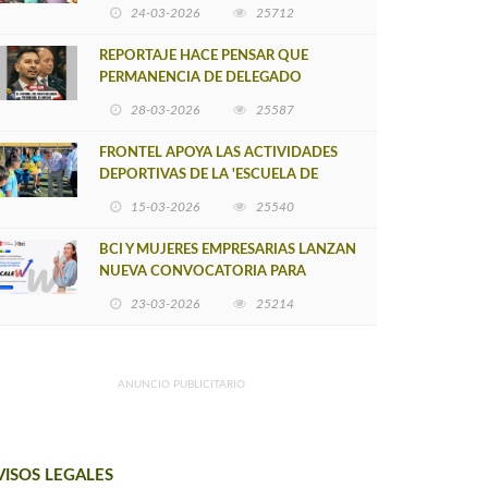
POSTULACIÓN A UNA NUEVA VERSIÓN
24-03-2026
25712
DE MUJERES CON ENERGÍA
REPORTAJE HACE PENSAR QUE
PERMANENCIA DE DELEGADO
PROVINCIAL DE ARAUCO SEA
28-03-2026
25587
INSOSTENIBLE
FRONTEL APOYA LAS ACTIVIDADES
DEPORTIVAS DE LA 'ESCUELA DE
FÚTBOL LOS ÁLAMOS'
15-03-2026
25540
BCI Y MUJERES EMPRESARIAS LANZAN
NUEVA CONVOCATORIA PARA
IMPULSAR EMPRENDIMIENTOS
23-03-2026
25214
LIDERADOS POR MUJERES
ANUNCIO PUBLICITARIO
VISOS LEGALES