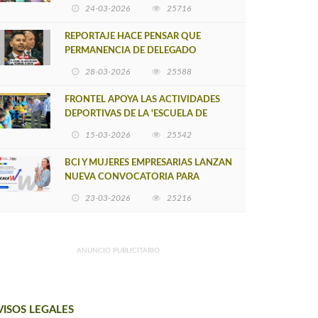
POSTULACIÓN A UNA NUEVA VERSIÓN
24-03-2026
25716
DE MUJERES CON ENERGÍA
REPORTAJE HACE PENSAR QUE
PERMANENCIA DE DELEGADO
PROVINCIAL DE ARAUCO SEA
28-03-2026
25588
INSOSTENIBLE
FRONTEL APOYA LAS ACTIVIDADES
DEPORTIVAS DE LA 'ESCUELA DE
FÚTBOL LOS ÁLAMOS'
15-03-2026
25542
BCI Y MUJERES EMPRESARIAS LANZAN
NUEVA CONVOCATORIA PARA
IMPULSAR EMPRENDIMIENTOS
23-03-2026
25216
LIDERADOS POR MUJERES
ANUNCIO PUBLICITARIO
VISOS LEGALES