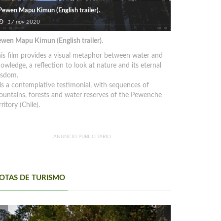
Pewen Mapu Kimun (English trailer).
17 nov 2020
wen Mapu Kimun (English trailer).
is film provides a visual metaphor between water and
owledge, a reflection to look at nature and its eternal
isdom.
 is a contemplative testimonial, with sequences of
untains, forests and water reserves of the Pewenche
rritory (Chile).
ANUNCIO PUBLICITARIO
OTAS DE TURISMO