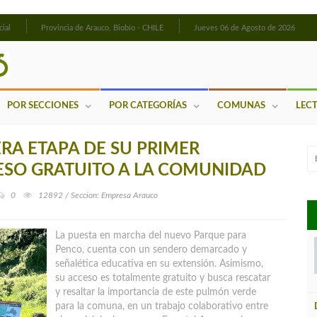
cial
Provincia de Arauco, Biobío - CHILE
Jueves 06 de Agosto de 2026
POR SECCIONES
POR CATEGORÍAS
COMUNAS
LEC
RA ETAPA DE SU PRIMER
SO GRATUITO A LA COMUNIDAD
0
12892 / Seccion: Empresa Arauco
La puesta en marcha del nuevo Parque para
Penco, cuenta con un sendero demarcado y
señalética educativa en su extensión. Asimismo,
su acceso es totalmente gratuito y busca rescatar
y resaltar la importancia de este pulmón verde
para la comuna
, en un trabajo colaborativo entre