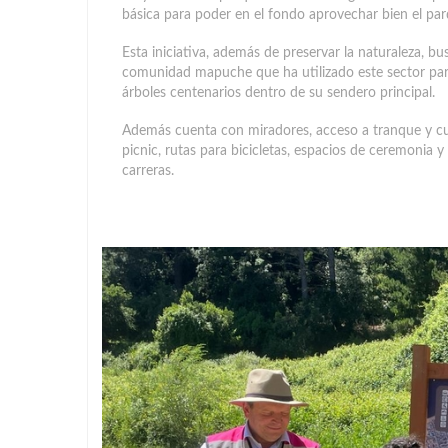
básica para poder en el fondo aprovechar bien el par
Esta iniciativa, además de preservar la naturaleza, bus
comunidad mapuche que ha utilizado este sector para
árboles centenarios dentro de su sendero principal.
Además cuenta con miradores, acceso a tranque y cu
picnic, rutas para bicicletas, espacios de ceremonia 
carreras.