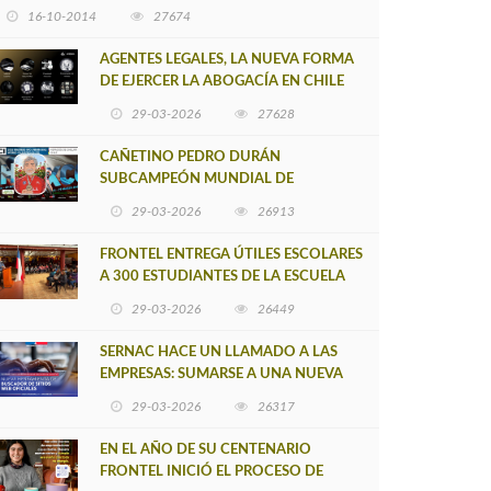
16-10-2014
27674
AGENTES LEGALES, LA NUEVA FORMA
DE EJERCER LA ABOGACÍA EN CHILE
29-03-2026
27628
CAÑETINO PEDRO DURÁN
SUBCAMPEÓN MUNDIAL DE
MOUNTAIN BIKE 2026
29-03-2026
26913
FRONTEL ENTREGA ÚTILES ESCOLARES
A 300 ESTUDIANTES DE LA ESCUELA
NUEVO TOQUI CAUPOLICÁN DE
29-03-2026
26449
CAÑETE
SERNAC HACE UN LLAMADO A LAS
EMPRESAS: SUMARSE A UNA NUEVA
HERRAMIENTA DE BUSCADOR DE
29-03-2026
26317
SITIOS WEB OFICIALES
EN EL AÑO DE SU CENTENARIO
FRONTEL INICIÓ EL PROCESO DE