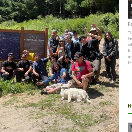
Pe
Th
kn
w
It
mo
te
N