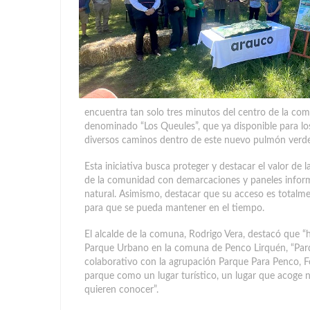
encuentra tan solo tres minutos del centro de la com
denominado “Los Queules”, que ya disponible para los
diversos caminos dentro de este nuevo pulmón verd
Esta iniciativa busca proteger y destacar el valor de 
de la comunidad con demarcaciones y paneles inform
natural. Asimismo, destacar que su acceso es totalmen
para que se pueda mantener en el tiempo.
El alcalde de la comuna, Rodrigo Vera, destacó que “
Parque Urbano en la comuna de Penco Lirquén, “Parqu
colaborativo con la agrupación Parque Para Penco, F
parque como un lugar turístico, un lugar que acoge n
quieren conocer”.