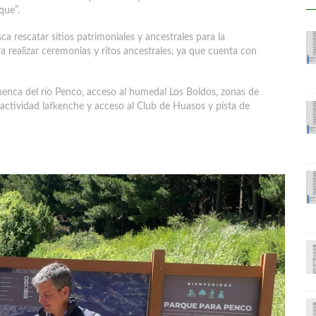
que”.
ca rescatar sitios patrimoniales y ancestrales para la
 realizar ceremonias y ritos ancestrales, ya que cuenta con
enca del río Penco, acceso al humedal Los Boldos, zonas de
y actividad lafkenche y acceso al Club de Huasos y pista de