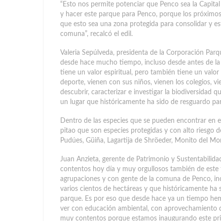
“Esto nos permite potenciar que Penco sea la Capital 
y hacer este parque para Penco, porque los próximos
que esto sea una zona protegida para consolidar y e
comuna”, recalcó el edil.
Valeria Sepúlveda, presidenta de la Corporación Par
desde hace mucho tiempo, incluso desde antes de la é
tiene un valor espiritual, pero también tiene un valor
deporte, vienen con sus niños, vienen los colegios, vi
descubrir, caracterizar e investigar la biodiversidad q
un lugar que históricamente ha sido de resguardo pa
Dentro de las especies que se pueden encontrar en est
pitao que son especies protegidas y con alto riesgo 
Pudúes, Güiña, Lagartija de Shröeder, Monito del Mo
Juan Anzieta, gerente de Patrimonio y Sustentabili
contentos hoy día y muy orgullosos también de este
agrupaciones y con gente de la comuna de Penco, inc
varios cientos de hectáreas y que históricamente h
parque. Es por eso que desde hace ya un tiempo hemo
ver con educación ambiental, con aprovechamiento d
muy contentos porque estamos inaugurando este prim