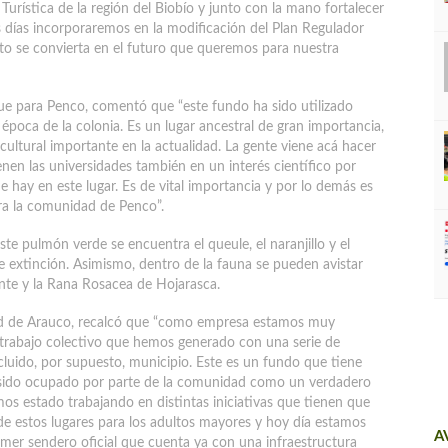
Turística de la región del Biobío y junto con la mano fortalecer
 días incorporaremos en la modificación del Plan Regulador
sto se convierta en el futuro que queremos para nuestra
que para Penco, comentó que “este fundo ha sido utilizado
poca de la colonia. Es un lugar ancestral de gran importancia,
 cultural importante en la actualidad. La gente viene acá hacer
enen las universidades también en un interés científico por
ue hay en este lugar. Es de vital importancia y por lo demás es
ra la comunidad de Penco”.
e pulmón verde se encuentra el queule, el naranjillo y el
de extinción. Asimismo, dentro de la fauna se pueden avistar
nte y la Rana Rosacea de Hojarasca.
dad de Arauco, recalcó que “como empresa estamos muy
 trabajo colectivo que hemos generado con una serie de
luido, por supuesto, municipio. Este es un fundo que tiene
a sido ocupado por parte de la comunidad como un verdadero
s estado trabajando en distintas iniciativas que tienen que
e estos lugares para los adultos mayores y hoy día estamos
A
er sendero oficial que cuenta ya con una infraestructura