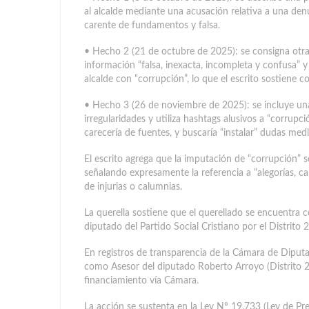
al alcalde mediante una acusación relativa a una den
carente de fundamentos y falsa.
• Hecho 2 (21 de octubre de 2025): se consigna otra
información “falsa, inexacta, incompleta y confusa” y
alcalde con “corrupción”, lo que el escrito sostiene
• Hecho 3 (26 de noviembre de 2025): se incluye una
irregularidades y utiliza hashtags alusivos a “corrupci
carecería de fuentes, y buscaría “instalar” dudas med
El escrito agrega que la imputación de “corrupción” se
señalando expresamente la referencia a “alegorías, c
de injurias o calumnias.
La querella sostiene que el querellado se encuentr
diputado del Partido Social Cristiano por el Distrito 
En registros de transparencia de la Cámara de Di
como Asesor del diputado Roberto Arroyo (Distrito 2
financiamiento vía Cámara.
La acción se sustenta en la Ley N° 19.733 (Ley de P