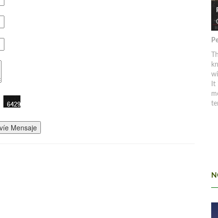
Pe
Th
kn
w
It
mo
te
víe Mensaje
N