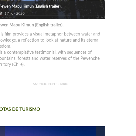
Pewen Mapu Kimun (English trailer).
17 nov 2020
wen Mapu Kimun (English trailer).
is film provides a visual metaphor between water and
owledge, a reflection to look at nature and its eternal
isdom.
 is a contemplative testimonial, with sequences of
untains, forests and water reserves of the Pewenche
rritory (Chile).
ANUNCIO PUBLICITARIO
OTAS DE TURISMO