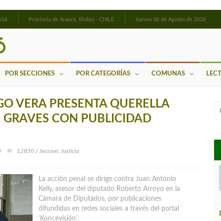
cial
Provincia de Arauco, Biobío - CHILE
Jueves 06 de Agosto de 2026
POR SECCIONES
POR CATEGORÍAS
COMUNAS
LEC
GO VERA PRESENTA QUERELLA
S GRAVES CON PUBLICIDAD
0
12850 / Seccion: Justicia
La acción penal se dirige contra Juan Antonio
Kelly, asesor del diputado Roberto Arroyo en la
Cámara de Diputados, por publicaciones
difundidas en redes sociales a través del portal
'Koncevisión'.