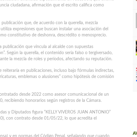
uncia ciudadana, afirmación que el escrito califica como
 publicación que, de acuerdo con la querella, mezcla
 utiliza expresiones que buscan instalar una asociación del
 como constitutivo de deshonra, descrédito o menosprecio.
 publicación que vincula al alcalde con supuestas
ón”. Según la querella, el contenido sería falso o tergiversado,
iante la mezcla de roles y períodos, afectando su reputación.
 reiteraría en publicaciones, incluso bajo fórmulas indirectas,
aricaturas, emblemas o alusiones” como hipótesis de comisión
a contratado desde 2022 como asesor comunicacional de un
20, recibiendo honorarios según registros de la Cámara.
putadas y Diputados figura “KELLY VIVEROS JUAN ANTONIO”
0), con contrato desde 01/05/22, lo que acredita el
A
rensa) y en normas del Código Penal, señalando que cuando