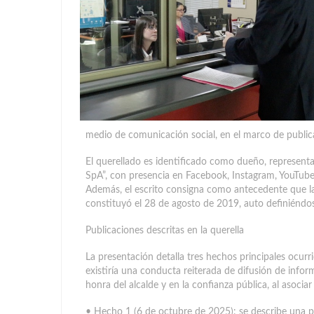
medio de comunicación social, en el marco de publica
El querellado es identificado como dueño, represent
SpA”, con presencia en Facebook, Instagram, YouTube 
Además, el escrito consigna como antecedente q
constituyó el 28 de agosto de 2019, auto definiéndo
Publicaciones descritas en la querella
La presentación detalla tres hechos principales ocu
existiría una conducta reiterada de difusión de infor
honra del alcalde y en la confianza pública, al asoc
• Hecho 1 (6 de octubre de 2025): se describe una 