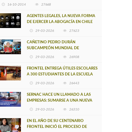
16-10-2014
27668
AGENTES LEGALES, LA NUEVA FORMA
DE EJERCER LA ABOGACÍA EN CHILE
29-03-2026
27623
CAÑETINO PEDRO DURÁN
SUBCAMPEÓN MUNDIAL DE
MOUNTAIN BIKE 2026
29-03-2026
26908
FRONTEL ENTREGA ÚTILES ESCOLARES
A 300 ESTUDIANTES DE LA ESCUELA
NUEVO TOQUI CAUPOLICÁN DE
29-03-2026
26443
CAÑETE
SERNAC HACE UN LLAMADO A LAS
EMPRESAS: SUMARSE A UNA NUEVA
HERRAMIENTA DE BUSCADOR DE
29-03-2026
26310
SITIOS WEB OFICIALES
EN EL AÑO DE SU CENTENARIO
FRONTEL INICIÓ EL PROCESO DE