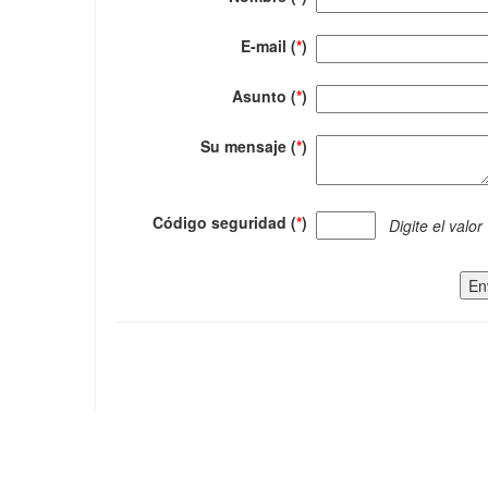
E-mail (
*
)
Asunto (
*
)
Su mensaje (
*
)
Código seguridad (
*
)
Digite el valor
En