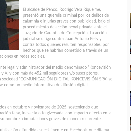
El alcalde de Penco, Rodrigo Vera Riquelme,
presentó una querella criminal por los delitos de
calumnia e injurias graves con publicidad, bajo el
procedimiento de acción penal privada, ante el
Juzgado de Garantía de Concepción. La acción
judicial se dirige contra Juan Antonio Kelly y
contra todos quienes resulten responsables, por
hechos que se habrían cometido a través de un
ciones en redes sociales.
ante legal y administrador del medio denominado “Koncevisión
y X, y con más de 452 mil seguidores y/o suscriptores.
ue la sociedad “COMUNICACIÓN DIGITAL KONCEVISIÓN SPA” se
se como un medio informativo de difusión digital.
rridos en octubre y noviembre de 2025, sosteniendo que
mación falsa, inexacta o tergiversada, con impacto directo en la
iar su nombre a imputaciones graves de manera recurrente.
publicación difundida especialmente en Facebook, que difama