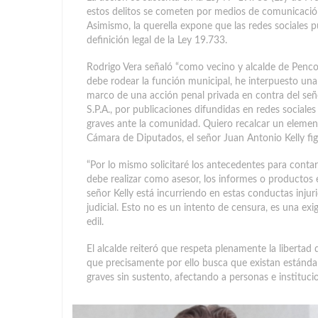
estos delitos se cometen por medios de comunicación
Asimismo, la querella expone que las redes sociales 
definición legal de la Ley 19.733.
Rodrigo Vera señaló “como vecino y alcalde de Penco
debe rodear la función municipal, he interpuesto una 
marco de una acción penal privada en contra del señ
S.P.A., por publicaciones difundidas en redes sociale
graves ante la comunidad. Quiero recalcar un elemento
Cámara de Diputados, el señor Juan Antonio Kelly fi
“Por lo mismo solicitaré los antecedentes para contar 
debe realizar como asesor, los informes o productos e
señor Kelly está incurriendo en estas conductas inju
judicial. Esto no es un intento de censura, es una exi
edil.
El alcalde reiteró que respeta plenamente la libertad 
que precisamente por ello busca que existan estánd
graves sin sustento, afectando a personas e instituc