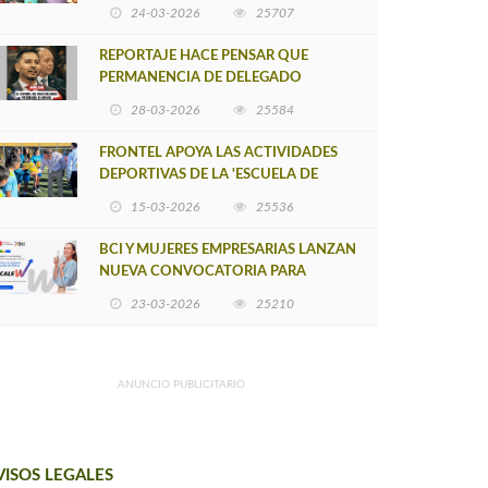
POSTULACIÓN A UNA NUEVA VERSIÓN
24-03-2026
25707
DE MUJERES CON ENERGÍA
REPORTAJE HACE PENSAR QUE
PERMANENCIA DE DELEGADO
PROVINCIAL DE ARAUCO SEA
28-03-2026
25584
INSOSTENIBLE
FRONTEL APOYA LAS ACTIVIDADES
DEPORTIVAS DE LA 'ESCUELA DE
FÚTBOL LOS ÁLAMOS'
15-03-2026
25536
BCI Y MUJERES EMPRESARIAS LANZAN
NUEVA CONVOCATORIA PARA
IMPULSAR EMPRENDIMIENTOS
23-03-2026
25210
LIDERADOS POR MUJERES
ANUNCIO PUBLICITARIO
VISOS LEGALES