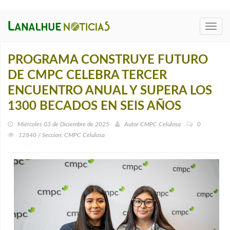
Toggl
navig
PROGRAMA CONSTRUYE FUTURO
DE CMPC CELEBRA TERCER
ENCUENTRO ANUAL Y SUPERA LOS
1300 BECADOS EN SEIS AÑOS
Miércoles 03 de Diciembre de 2025
Autor
CMPC Celulosa
0
12840 / Seccion: CMPC Celulosa