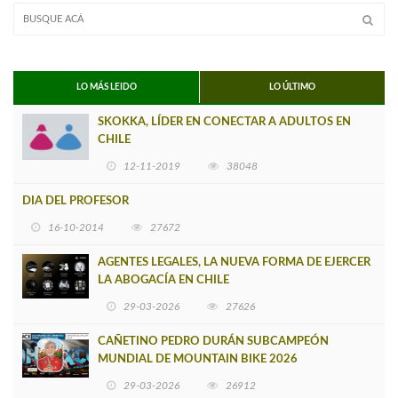
LO MÁS LEIDO
LO ÚLTIMO
SKOKKA, LÍDER EN CONECTAR A ADULTOS EN
CHILE
12-11-2019
38048
DIA DEL PROFESOR
16-10-2014
27672
AGENTES LEGALES, LA NUEVA FORMA DE EJERCER
LA ABOGACÍA EN CHILE
29-03-2026
27626
CAÑETINO PEDRO DURÁN SUBCAMPEÓN
MUNDIAL DE MOUNTAIN BIKE 2026
29-03-2026
26912