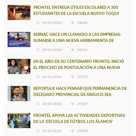
FRONTEL ENTREGA ÚTILES ESCOLARES A 300
ESTUDIANTES DE LA ESCUELA NUEVO TOQUI
CAUPOLICÁN DE CAÑETE
29-03-2026
26448
SERNAC HACE UN LLAMADO A LAS EMPRESAS:
SUMARSE A UNA NUEVA HERRAMIENTA DE
BUSCADOR DE SITIOS WEB OFICIALES
29-03-2026
26316
EN EL AÑO DE SU CENTENARIO FRONTEL INICIÓ
EL PROCESO DE POSTULACIÓN A UNA NUEVA
VERSIÓN DE MUJERES CON ENERGÍA
24-03-2026
25712
REPORTAJE HACE PENSAR QUE PERMANENCIA DE
DELEGADO PROVINCIAL DE ARAUCO SEA
INSOSTENIBLE
28-03-2026
25587
FRONTEL APOYA LAS ACTIVIDADES DEPORTIVAS
DE LA 'ESCUELA DE FÚTBOL LOS ÁLAMOS'
15-03-2026
25540