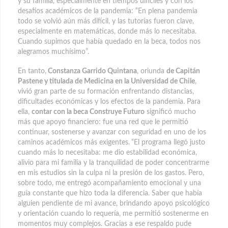
y su familia, especialmente en tiempos difíciles y con los
desafíos académicos de la pandemia: “En plena pandemia
todo se volvió aún más difícil, y las tutorías fueron clave,
especialmente en matemáticas, donde más lo necesitaba.
Cuando supimos que había quedado en la beca, todos nos
alegramos muchísimo”.
En tanto,
Constanza Garrido Quintana
, oriunda
de Capitán
Pastene y titulada de Medicina en la Universidad de Chile
,
vivió gran parte de su formación enfrentando distancias,
dificultades económicas y los efectos de la pandemia. Para
ella,
contar con la beca Construye Futuro
significó mucho
más que apoyo financiero: fue una red que le permitió
continuar, sostenerse y avanzar con seguridad en uno de los
caminos académicos más exigentes.
“El programa llegó justo
cuando más lo necesitaba: me dio estabilidad económica,
alivio para mi familia y la tranquilidad de poder concentrarme
en mis estudios sin la culpa ni la presión de los gastos. Pero,
sobre todo, me entregó acompañamiento emocional y una
guía constante que hizo toda la diferencia. Saber que había
alguien pendiente de mi avance, brindando apoyo psicológico
y orientación cuando lo requería, me permitió sostenerme en
momentos muy complejos. Gracias a ese respaldo pude