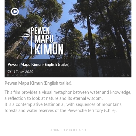
Pewen Mapu Kimun (English trailer).
17 nov 2020
Pewen Mapu Kimun (English trailer).
This film provides a visual metaphor between water and knowledge,
a reflection to look at nature and its eternal wisdom.
It is a contemplative testimonial, with sequences of mountains,
forests and water reserves of the Pewenche territory (Chile).
ANUNCIO PUBLICITARIO