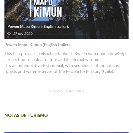
Pewen Mapu Kimun (English trailer).
17 nov 2020
Pewen Mapu Kimun (English trailer).
This film provides a visual metaphor between water and knowledge,
a reflection to look at nature and its eternal wisdom.
It is a contemplative testimonial, with sequences of mountains,
forests and water reserves of the Pewenche territory (Chile).
ANUNCIO PUBLICITARIO
NOTAS DE TURISMO