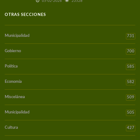
05-02-2026
23528
OTRAS SECCIONES
Municipalidad
731
Gobierno
700
Política
585
Economía
582
Miscelánea
509
Municipalidad
505
Cultura
427