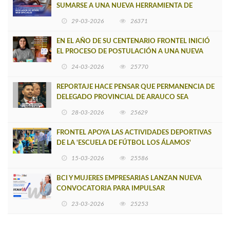
SUMARSE A UNA NUEVA HERRAMIENTA DE
BUSCADOR DE SITIOS WEB OFICIALES
29-03-2026
26371
EN EL AÑO DE SU CENTENARIO FRONTEL INICIÓ
EL PROCESO DE POSTULACIÓN A UNA NUEVA
VERSIÓN DE MUJERES CON ENERGÍA
24-03-2026
25770
REPORTAJE HACE PENSAR QUE PERMANENCIA DE
DELEGADO PROVINCIAL DE ARAUCO SEA
INSOSTENIBLE
28-03-2026
25629
FRONTEL APOYA LAS ACTIVIDADES DEPORTIVAS
DE LA 'ESCUELA DE FÚTBOL LOS ÁLAMOS'
15-03-2026
25586
BCI Y MUJERES EMPRESARIAS LANZAN NUEVA
CONVOCATORIA PARA IMPULSAR
EMPRENDIMIENTOS LIDERADOS POR MUJERES
23-03-2026
25253