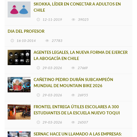
SKOKKA, LÍDER EN CONECTAR A ADULTOS EN
CHILE
12-11-2019
39025
DIA DEL PROFESOR
16-10-2014
27783
AGENTES LEGALES, LA NUEVA FORMA DE EJERCER
LA ABOGACÍA EN CHILE
29-03-2026
27669
CAÑETINO PEDRO DURÁN SUBCAMPEÓN
MUNDIAL DE MOUNTAIN BIKE 2026
29-03-2026
26955
FRONTEL ENTREGA ÚTILES ESCOLARES A 300
ESTUDIANTES DE LA ESCUELA NUEVO TOQUI
CAUPOLICÁN DE CAÑETE
29-03-2026
26507
SERNAC HACE UN LLAMADO A LAS EMPRESAS: