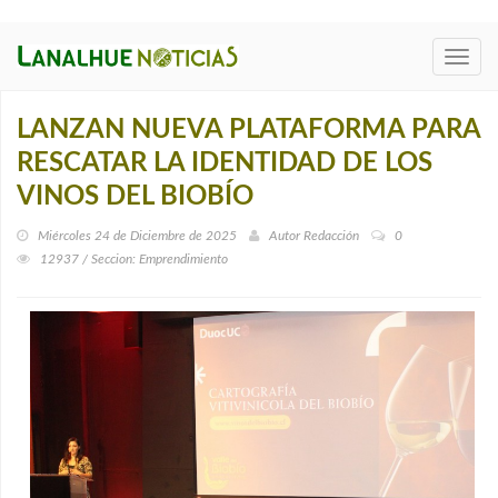
Toggl
navig
LANZAN NUEVA PLATAFORMA PARA
RESCATAR LA IDENTIDAD DE LOS
VINOS DEL BIOBÍO
Miércoles 24 de Diciembre de 2025
Autor
Redacción
0
12937 / Seccion: Emprendimiento